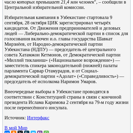
число которых превышает 21,4 млн человек
", – сообщили в
Центральной избирательной комиссии.
Избирательная кампания в Узбекистане стартовала 9
сентября, 28 октября ЦИК зарегистрировал четырёх
кандидатов. От Движения предпринимателей и деловых
людей — Либерально-демократической партии в список для
голосования включен и.о. главы государства Шавкат
Мирзиёев, от Народно-демократической партии
Узбекистана (НДПУ) — председатель её центрального
совета Хатамжон Кетмонов, от Демократической партии
«Миллий тикланиш» («Национальное возрождение») —
заместитель спикера законодательной (нижней) палаты
парламента Сарвар Отамурадов, и от Социал-
демократической партии «Адолат» («Справедливость») —
председатель её исполкома Наримон Умаров.
Внеочередные выборы в Узбекистане проводятся в
соответствии с Конституцией страны в связи с кончиной
президента Ислама Каримова 2 сентября на 79-м году жизни
после перенесённого инсульта.
Источник:
Интерфакс
В мой Мир