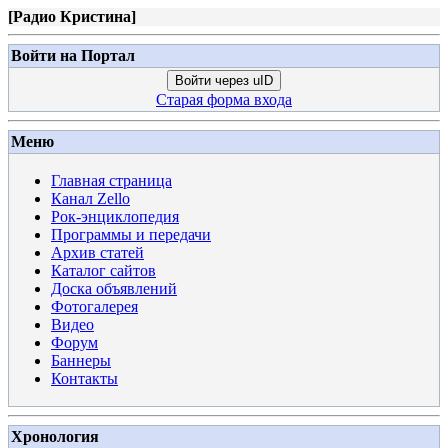
[
Радио Кристина
]
Войти на Портал
Войти через uID
Старая форма входа
Меню
Главная страница
Канал Zello
Рок-энциклопедия
Программы и передачи
Архив статей
Каталог сайтов
Доска объявлений
Фотогалерея
Видео
Форум
Баннеры
Контакты
Хронология