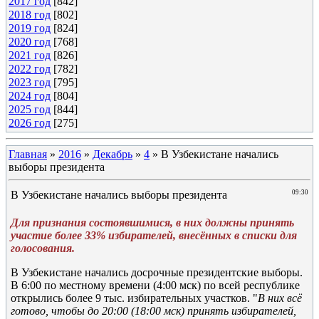
2017 год
[842]
2018 год
[802]
2019 год
[824]
2020 год
[768]
2021 год
[826]
2022 год
[782]
2023 год
[795]
2024 год
[804]
2025 год
[844]
2026 год
[275]
Главная
»
2016
»
Декабрь
»
4
» В Узбекистане начались
выборы президента
В Узбекистане начались выборы президента
09:30
Для признания состоявшимися, в них должны принять
участие более 33% избирателей, внесённых в списки для
голосования.
В Узбекистане начались досрочные президентские выборы.
В 6:00 по местному времени (4:00 мск) по всей республике
открылись более 9 тыс. избирательных участков. "
В них всё
готово, чтобы до 20:00 (18:00 мск) принять избирателей,