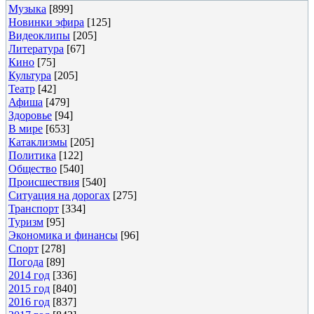
Музыка
[899]
Новинки эфира
[125]
Видеоклипы
[205]
Литература
[67]
Кино
[75]
Культура
[205]
Театр
[42]
Афиша
[479]
Здоровье
[94]
В мире
[653]
Катаклизмы
[205]
Политика
[122]
Общество
[540]
Происшествия
[540]
Ситуация на дорогах
[275]
Транспорт
[334]
Туризм
[95]
Экономика и финансы
[96]
Спорт
[278]
Погода
[89]
2014 год
[336]
2015 год
[840]
2016 год
[837]