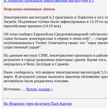
В Хорватии произошло землетрясение магнитудой 6,3
Разрушены некоторые здания.
Землетрясение магнитудой 6,3 произошло в Хорватии к югу о
Загреба. Подземные толчки были зафиксированы в 12:19 по ц
европейскому времени (14:19 мск).
Об этом сообщил Европейско-Средиземноморский сейсмологи
самое большое землетрясение в стране в этом году
", – говор
опубликованном в Twitter. Отмечается также, что "такое земл
существенный ущерб".
По данным местных СМИ, землетрясение произошло в районе 
результате в городе разрушены некоторые здания. Кроме того
ощущались в Вене, Белграде и Сараево.
Ранее сообщалось, что мощное землетрясение магнитудой 5,3 
марте. В результате улицы оказались завалены обломками зда
автомобили были раздавлены плитами.
Источник:
...
Читать дальше »
Во Франции умер модельер Пьер Карден