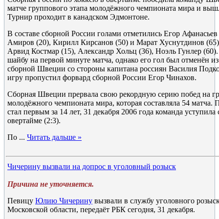
матче группового этапа молодёжного чемпионата мира и вышл
Турнир проходит в канадском Эдмонтоне.
В составе сборной России голами отметились Егор Афанасьев 
Амиров (20), Кирилл Кирсанов (50) и Марат Хуснутдинов (65
Арвид Костмар (15), Александр Хольц (36), Ноэль Гунлер (60)
шайбу на первой минуте матча, однако его гол был отменён из
сборной Швеции со стороны капитана россиян Василия Подко
игру пропустил форвард сборной России Егор Чинахов.
Сборная Швеции прервала свою рекордную серию побед на г
молодёжного чемпионата мира, которая составляла 54 матча.
стал первым за 14 лет, 31 декабря 2006 года команда уступил
овертайме (2:3).
По
...
Читать дальше »
Чичерину вызвали на допрос в уголовный розыск
Причина не уточняется.
Певицу
Юлию Чичерину
вызвали в службу уголовного розыс
Московской области, передаёт РБК сегодня, 31 декабря.