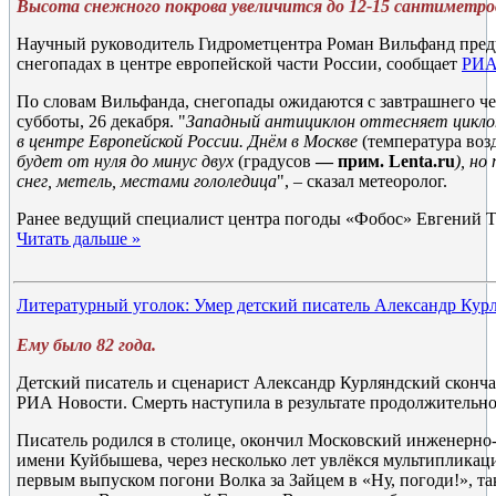
Высота снежного покрова увеличится до 12-15 сантиметро
Научный руководитель Гидрометцентра Роман Вильфанд пред
снегопадах в центре европейской части России, сообщает
РИА
По словам Вильфанда, снегопады ожидаются с завтрашнего чет
субботы, 26 декабря. "
Западный антициклон оттесняет циклон
в центре Европейской России. Днём в Москве
(температура воз
будет от нуля до минус двух
(градусов
— прим. Lenta.ru
), но
снег, метель, местами гололедица
", – сказал метеоролог.
Ранее ведущий специалист центра погоды «Фобос» Евгений
Читать дальше »
Литературный уголок: Умер детский писатель Александр Кур
Ему было 82 года.
Детский писатель и сценарист Александр Курляндский сконча
РИА Новости. Смерть наступила в результате продолжительно
Писатель родился в столице, окончил Московский инженерно
имени Куйбышева, через несколько лет увлёкся мультипликац
первым выпуском погони Волка за Зайцем в «Ну, погоди!», та