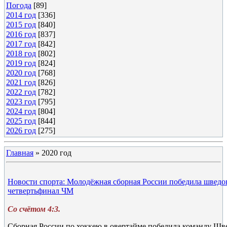
Погода
[89]
2014 год
[336]
2015 год
[840]
2016 год
[837]
2017 год
[842]
2018 год
[802]
2019 год
[824]
2020 год
[768]
2021 год
[826]
2022 год
[782]
2023 год
[795]
2024 год
[804]
2025 год
[844]
2026 год
[275]
Главная
»
2020 год
Новости спорта: Молодёжная сборная России победила шведо
четвертьфинал ЧМ
Со счётом 4:3.
Сборная России по хоккею в овертайме победила команду Шв