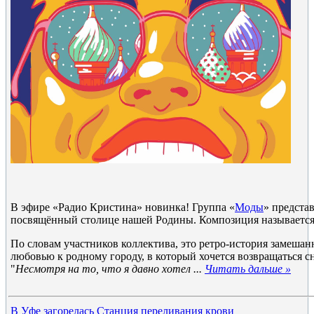
В эфире «Радио Кристина» новинка! Группа «
Моды
» предста
посвящённый столице нашей Родины. Композиция называется
По словам участников коллектива, это ретро-история замешанн
любовью к родному городу, в который хочется возвращаться сн
"
Несмотря на то, что я давно хотел
...
Читать дальше »
В Уфе загорелась Станция переливания крови