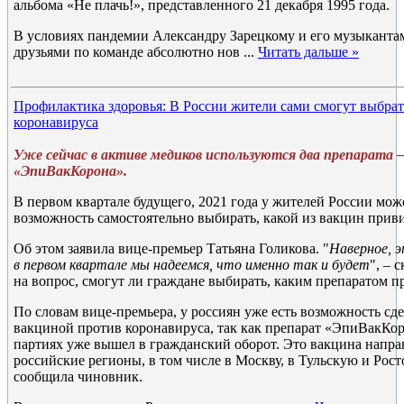
альбома «Не плачь!», представленного 21 декабря 1995 года.
В условиях пандемии Александру Зарецкому и его музыкантам
друзьями по команде абсолютно нов
...
Читать дальше »
Профилактика здоровья: В России жители сами смогут выбрат
коронавируса
Уже сейчас в активе медиков используются два препарата
«ЭпиВакКорона».
В первом квартале будущего, 2021 года у жителей России мож
возможность самостоятельно выбирать, какой из вакцин прив
Об этом заявила вице-премьер Татьяна Голикова. "
Наверное, э
в первом квартале мы надеемся, что именно так и будет
", – 
на вопрос, смогут ли граждане выбирать, каким препаратом п
По словам вице-премьера, у россиян уже есть возможность сд
вакциной против коронавируса, так как препарат «ЭпиВакКо
партиях уже вышел в гражданский оборот. Это вакцина напра
российские регионы, в том числе в Москву, в Тульскую и Рост
сообщила чиновник.