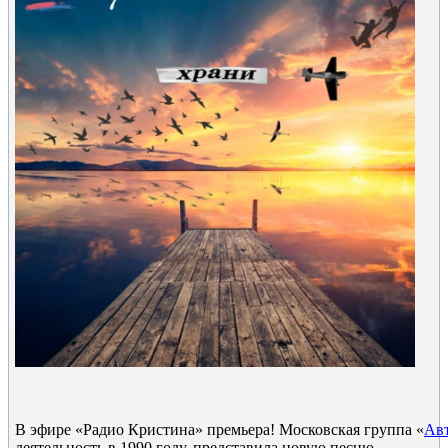
В эфире «Радио Кристина» премьера! Московская группа «
Ав
деятельность в 1990 году, представила новую песню.