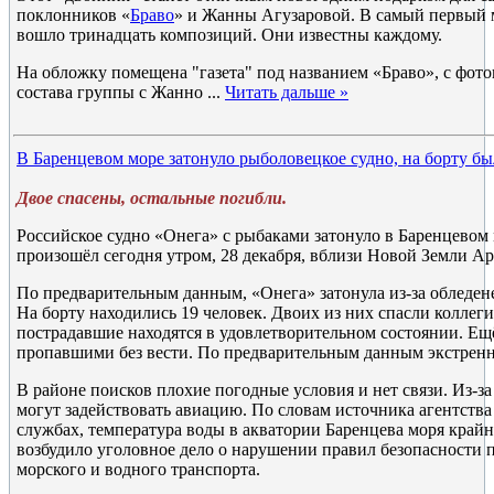
поклонников «
Браво
» и Жанны Агузаровой. В самый первый
вошло тринадцать композиций. Они известны каждому.
На обложку помещена "газета" под названием «Браво», с фот
состава группы с Жанно
...
Читать дальше »
В Баренцевом море затонуло рыболовецкое судно, на борту бы
Двое спасены, остальные погибли.
Российское судно «Онега» с рыбаками затонуло в Баренцевом
произошёл сегодня утром, 28 декабря, вблизи Новой Земли Ар
По предварительным данным, «Онега» затонула из-за обледе
На борту находились 19 человек. Двоих из них спасли коллеги 
пострадавшие находятся в удовлетворительном состоянии. Ещё
пропавшими без вести. По предварительным данным экстренн
В районе поисков плохие погодные условия и нет связи. Из-за
могут задействовать авиацию. По словам источника агентства
службах, температура воды в акватории Баренцева моря крайн
возбудило уголовное дело о нарушении правил безопасности 
морского и водного транспорта.