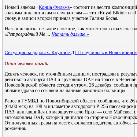
Новый альбом «
Конца Фильма
» состоит из десяти композиций
знакомы поклонникам и слушателям — это «Royal Bikini» и «П
слову, в записи второй приняла участие Галина Босая.
Название диска не такое сложное, как может показаться сначал
«Ретроградный Ме
...
Читать дальше »
Ситуация на дорогах: Крупное ДТП случилось в Новосибирск
Один человек погиб.
Девять человек, по уточнённым данным, пострадали в результ
рейсового автобуса ПАЗ и грузовика DAF на трассе в Черепа
Новосибирской области сегодня утром, 26 декабря, сообщил п
облминздрава со ссылкой на данные районной больницы.
Ранее в ГУМВД по Новосибирской области сообщили, что 26 д
(04.00 мск) на 108-м километре автодороги Р-256 пассажирск
ПАЗ, двигавшийся по маршруту село Ярки — село Майское, с
автомобилем DAF, который двигался со стороны Новосибирска
От полученных травм на месте скончался водитель автобуса 
рождения.