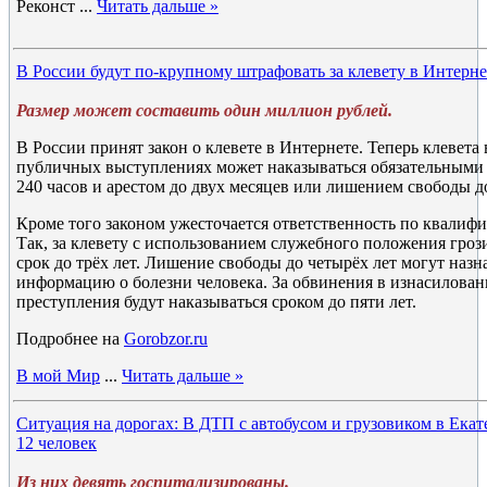
Реконст
...
Читать дальше »
В России будут по-крупному штрафовать за клевету в Интерне
Размер может составить один миллион рублей.
В России принят закон о клевете в Интернете. Теперь клевета
публичных выступлениях может наказываться обязательными 
240 часов и арестом до двух месяцев или лишением свободы до
Кроме того законом ужесточается ответственность по квали
Так, за клевету с использованием служебного положения гро
срок до трёх лет. Лишение свободы до четырёх лет могут назн
информацию о болезни человека. За обвинения в изнасилован
преступления будут наказываться сроком до пяти лет.
Подробнее на
Gorobzor.ru
В мой Мир
...
Читать дальше »
Ситуация на дорогах: В ДТП с автобусом и грузовиком в Екат
12 человек
Из них девять госпитализированы.