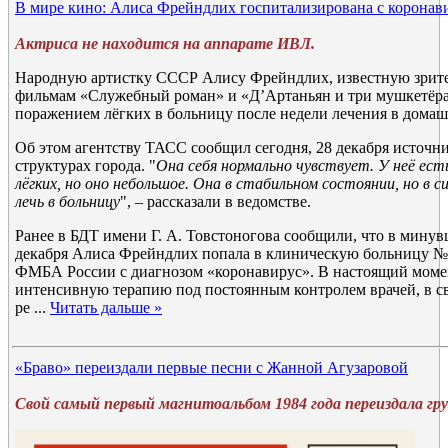
В мире кино: Алиса Фрейндлих госпитализирована с коронав
Актриса не находится на аппарате ИВЛ.
Народную артистку СССР Алису Фрейндлих, известную зрит
фильмам «Служебный роман» и «Д’Артаньян и три мушкетёра
поражением лёгких в больницу после недели лечения в домаш
Об этом агентству ТАСС сообщил сегодня, 28 декабря источн
структурах города. "
Она себя нормально чувствует. У неё ес
лёгких, но оно небольшое. Она в стабильном состоянии, но в с
лечь в больницу
", – рассказали в ведомстве.
Ранее в БДТ имени Г. А. Товстоногова сообщили, что в мину
декабря Алиса Фрейндлих попала в клиническую больницу №1
ФМБА России с диагнозом «коронавирус». В настоящий момен
интенсивную терапию под постоянным контролем врачей, в свя
ре
...
Читать дальше »
«Браво» переиздали первые песни с Жанной Агузаровой
Свой самый первый магнитоальбом 1984 года переиздала гру