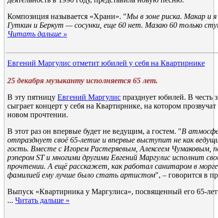
Композиция называется «Храни». "
Мы в зоне риска. Макар и 
Гуткин и Беркут — сосунки, еще 60 нет. Мазаю 60 только сту
Читать дальше »
Евгений Маргулис отметит юбилей у себя на Квартирнике
25 декабря музыканту исполняется 65 лет.
В эту пятницу
Евгений Маргулис
празднует юбилей. В честь 
сыграет концерт у себя на Квартирнике, на котором прозвучат
новом прочтении.
В этот раз он впервые будет не ведущим, а гостем. "
В атмосфе
отпразднует своё 65-летие и впервые выступит не как ведущи
гость. Вместе с Игорем Растеряевым, Алексеем Чумаковым, 
рэпером ST и многими другими Евгений Маргулис исполнит свои
прочтении. А ещё расскажет, как работал санитаром в морге,
фамилией ему лучше было стать артистом
", – говорится в п
Выпуск «Квартирника у Маргулиса», посвященный его 65-лет
...
Читать дальше »