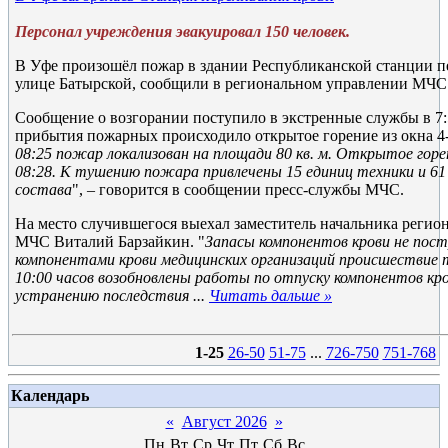
Персонал учреждения эвакуировал 150 человек.
В Уфе произошёл пожар в здании Республиканской станции п
улице Батырской, сообщили в региональном управлении МЧС
Сообщение о возгорании поступило в экстренные службы в 7:5
прибытия пожарных происходило открытое горение из окна 4-г
08:25 пожар локализован на площади 80 кв. м. Открытое горе
08:28. К тушению пожара привлечены 15 единиц техники и 61 
состава
", – говорится в сообщении пресс-службы МЧС.
На место случившегося выехал заместитель начальника регио
МЧС Виталий Барзайкин. "
Запасы компонентов крови не пост
компонентами крови медицинских организаций происшествие т
10:00 часов возобновлены работы по отпуску компонентов кр
устранению последствия
...
Читать дальше »
1-25
26-50
51-75
...
726-750
751-768
Календарь
«
Август 2026
»
Пн
Вт
Ср
Чт
Пт
Сб
Вс