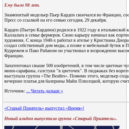
Ему было 98 лет.
Знаменитый модельер Пьер Карден скончался во Франции, со
Пресс со ссылкой на его семью сегодня, 29 декабря.
Карден (Пьетро Кардини) родился в 1922 году в итальянской 
Каллальта в семье фермеров. Свою карьеру начинал как портн
художник. С конца 1940-х работал в ателье у Кристиана Диора,
создал собственный дом моды, а позже и мебельный бутик в 
Куррежем и Пако Рабаном он участвовал в возрождении высо
Франции.
Запатентовал свыше 500 изобретений, в том числе цветные чу
мини-сарафаны, галстуки "в цветочек". В пиджаках без ворот
выступала группа «The Beatles». Помимо этого, модельер соз
вечерние платья для балерины Майи Плисецкой, которую счит
Источник:
...
Читать дальше »
«Старый Приятель» выпустил «Время»!
Новый альбом выпустила группа «Старый Приятель».