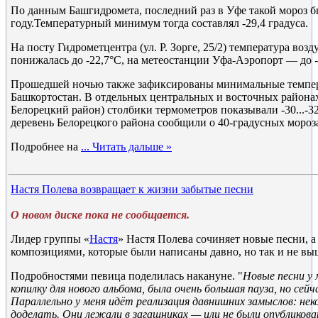
По данным Башгидромета, последний раз в Уфе такой мороз бы
году.Температурный минимум тогда составлял -29,4 градуса.
На посту Гидрометцентра (ул. Р. Зорге, 25/2) температура воз
понижалась до -22,7°C, на метеостанции Уфа-Аэропорт — до -
Прошедшей ночью также зафиксированы минимальные темпер
Башкортостан. В отдельных центральных и восточных районах
Белорецкий район) столбики термометров показывали -30...-3
деревень Белорецкого района сообщили о 40-градусных мороз
Подробнее на
...
Читать дальше »
Настя Полева возвращает к жизни забытые песни
О новом диске пока не сообщается.
Лидер группы «
Настя
» Настя Полева сочиняет новые песни, а
композициями, которые были написаны давно, но так и не выш
Подробностями певица поделилась накануне. "
Новые песни у 
копилку для нового альбома, была очень большая пауза, но сей
Параллельно у меня идёт реализация давнишних замыслов: нек
доделать. Они лежали в загашниках — или не были опубликов