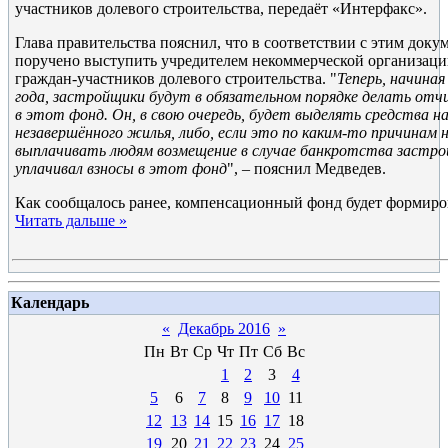
участников долевого строительства, передаёт «Интерфакс».
Глава правительства пояснил, что в соответствии с этим до
поручено выступить учредителем некоммерческой организац
граждан-участников долевого строительства. "
Теперь, начиная
года, застройщики будут в обязательном порядке делать отчи
в этот фонд. Он, в свою очередь, будет выделять средства н
незавершённого жилья, либо, если это по каким-то причинам н
выплачивать людям возмещение в случае банкротства застр
уплачивал взносы в этот фонд
", – пояснил Медведев.
Как сообщалось ранее, компенсационный фонд будет формиров
Читать дальше »
Календарь
«
Декабрь 2016
»
Пн
Вт
Ср
Чт
Пт
Сб
Вс
1
2
3
4
5
6
7
8
9
10
11
12
13
14
15
16
17
18
19
20
21
22
23
24
25