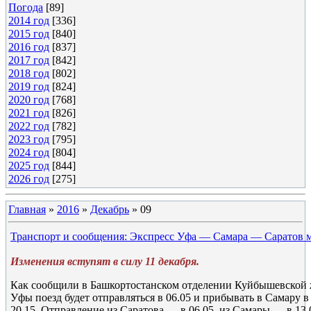
Погода
[89]
2014 год
[336]
2015 год
[840]
2016 год
[837]
2017 год
[842]
2018 год
[802]
2019 год
[824]
2020 год
[768]
2021 год
[826]
2022 год
[782]
2023 год
[795]
2024 год
[804]
2025 год
[844]
2026 год
[275]
Главная
»
2016
»
Декабрь
»
09
Транспорт и сообщения: Экспресс Уфа — Самара — Саратов м
Изменения вступят в силу 11 декабря.
Как сообщили в Башкортостанском отделении Куйбышевской ж
Уфы поезд будет отправляться в 06.05 и прибывать в Самару в
20.15. Отправление из Саратова — в 06.05, из Самары — в 13