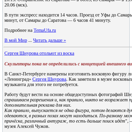
20.06 (мск).
В пути экспресс находится 14 часов. Проезд от Уфы до Самары
минут, от Самары до Саратова — 6 часов 41 минуту.
Подробнее на
TemaUfa.ru
В мой Мир
...
Читать дальше »
Сергея Шнурова отольют из воска
Скульпторы пока не определились с концепцией внешнего ви
В Санкт-Петербурге намерены изготовить восковую фигуру л
«Ленинград»
Сергея Шнурова
. Как заметили в музее восковы
музыканта для этого не потребуется.
Работу будут вести на основе общедоступных фотографий Шну
спрашиваем разрешения и, как правило, никто не возражает 
дополнительная реклама для них.
Как правило, выпускается не одна фигура, потом делаются дуб
одеваются, в разных позах могут находиться. По-разному мо
причёска, различный антураж, то есть дальше поиск идёт
", 
музея Алексей Чужов.