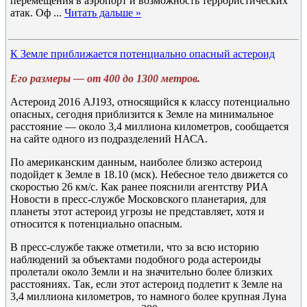
перемещения в аэропорт и возможность террористических
атак. Оф
...
Читать дальше »
К Земле приближается потенциально опасный астероид
Его размеры — от 400 до 1300 метров.
Астероид 2016 AJ193, относящийся к классу потенциально
опасных, сегодня приблизится к Земле на минимальное
расстояние — около 3,4 миллиона километров, сообщается
на сайте одного из подразделений НАСА.
По американским данным, наиболее близко астероид
подойдет к Земле в 18.10 (мск). Небесное тело движется со
скоростью 26 км/c. Как ранее пояснили агентству РИА
Новости в пресс-службе Московского планетария, для
планеты этот астероид угрозы не представляет, хотя и
относится к потенциально опасным.
В пресс-службе также отметили, что за всю историю
наблюдений за объектами подобного рода астероиды
пролетали около Земли и на значительно более близких
расстояниях. Так, если этот астероид подлетит к Земле на
3,4 миллиона километров, то намного более крупная Луна