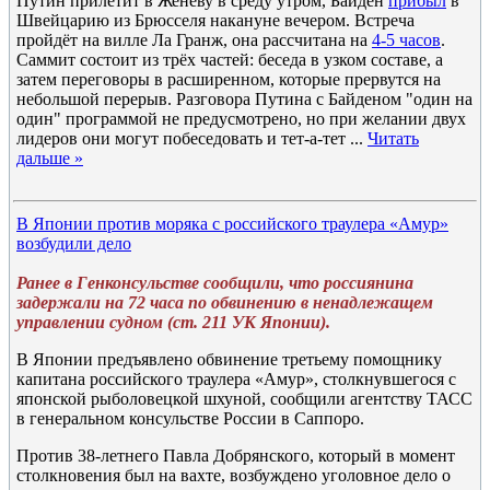
Путин прилетит в Женеву в среду утром, Байден
прибыл
в
Швейцарию из Брюсселя накануне вечером. Встреча
пройдёт на вилле Ла Гранж, она рассчитана на
4-5 часов
.
Саммит состоит из трёх частей: беседа в узком составе, а
затем переговоры в расширенном, которые прервутся на
небольшой перерыв. Разговора Путина с Байденом "один на
один" программой не предусмотрено, но при желании двух
лидеров они могут побеседовать и тет-а-тет
...
Читать
дальше »
В Японии против моряка с российского траулера «Амур»
возбудили дело
Ранее в Генконсульстве сообщили, что россиянина
задержали на 72 часа по обвинению в ненадлежащем
управлении судном (ст. 211 УК Японии).
В Японии предъявлено обвинение третьему помощнику
капитана российского траулера «Амур», столкнувшегося с
японской рыболовецкой шхуной, сообщили агентству ТАСС
в генеральном консульстве России в Саппоро.
Против 38-летнего Павла Добрянского, который в момент
столкновения был на вахте, возбуждено уголовное дело о