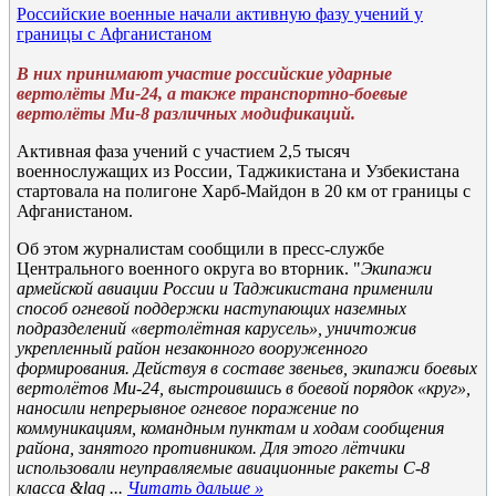
Российские военные начали активную фазу учений у
границы с Афганистаном
В них принимают участие российские ударные
вертолёты Ми-24, а также транспортно-боевые
вертолёты Ми-8 различных модификаций.
Активная фаза учений с участием 2,5 тысяч
военнослужащих из России, Таджикистана и Узбекистана
стартовала на полигоне Харб-Майдон в 20 км от границы с
Афганистаном.
Об этом журналистам сообщили в пресс-службе
Центрального военного округа во вторник. "
Экипажи
армейской авиации России и Таджикистана применили
способ огневой поддержки наступающих наземных
подразделений «вертолётная карусель», уничтожив
укрепленный район незаконного вооруженного
формирования. Действуя в составе звеньев, экипажи боевых
вертолётов Ми-24, выстроившись в боевой порядок «круг»,
наносили непрерывное огневое поражение по
коммуникациям, командным пунктам и ходам сообщения
района, занятого противником. Для этого лётчики
использовали неуправляемые авиационные ракеты С-8
класса &laq
...
Читать дальше »