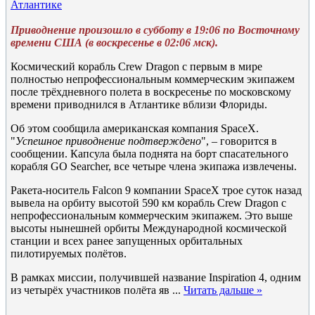
Атлантике
Приводнение произошло в субботу в 19:06 по Восточному
времени США (в воскресенье в 02:06 мск).
Космический корабль Crew Dragon с первым в мире
полностью непрофессиональным коммерческим экипажем
после трёхдневного полета в воскресенье по московскому
времени приводнился в Атлантике вблизи Флориды.
Об этом сообщила американская компания SpaceX.
"
Успешное приводнение подтверждено
", – говорится в
сообщении. Капсула была поднята на борт спасательного
корабля GO Searcher, все четыре члена экипажа извлечены.
Ракета-носитель Falcon 9 компании SpaceX трое суток назад
вывела на орбиту высотой 590 км корабль Crew Dragon с
непрофессиональным коммерческим экипажем. Это выше
высоты нынешней орбиты Международной космической
станции и всех ранее запущенных орбитальных
пилотируемых полётов.
В рамках миссии, получившей название Inspiration 4, одним
из четырёх участников полёта яв
...
Читать дальше »