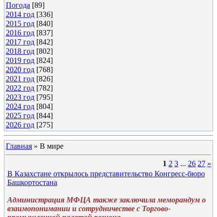
Погода
[89]
2014 год
[336]
2015 год
[840]
2016 год
[837]
2017 год
[842]
2018 год
[802]
2019 год
[824]
2020 год
[768]
2021 год
[826]
2022 год
[782]
2023 год
[795]
2024 год
[804]
2025 год
[844]
2026 год
[275]
Главная
»
В мире
1
2
3
...
26
27
»
В Казахстане открылось представительство Конгресс-бюро
Башкортостана
Администрация МФЦА также заключила меморандум о
взаимопонимании и сотрудничестве с Торгово-