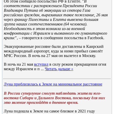
Об этом сообщило посольство РФ в Египте. "
В
соответствии с распоряжением Президента России
Владимира Путина об эвакуации из сектора Газа
российских граждан, выразивших такое пожелание, 26 мая
через границу Палестины и Египта вывезена большая
группа наших соотечественников (64 человека).
Необходимость в этом возникла из-за военной
конфронтации с Израилем и вызванного ею гуманитарного
кризис
", – говорится в сообщении посольства в Facebook.
Эвакуированные россияне были доставлены в Каирский
международный аэропорт, куда за ними прибыл самолёт
МЧС России. В ночь на 27 мая он вылетел в Москву.
В ночь на 21 мая
вступил
в силу режим прекращения огня
между Израилем и п
...
Читать дальше »
Луна приблизилась к Земле на минимальное расстояние
В России суперлуние смогут наблюдать жители юго-
востока Сибири и Дальнего Востока, поскольку для них
это явление произойдёт в дневное время.
Луна подошла к Земле на самое близкое в 2021 году