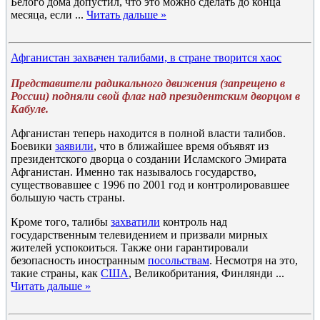
Белого дома допустил, что это можно сделать до конца
месяца, если
...
Читать дальше »
Афганистан захвачен талибами, в стране творится хаос
Представители радикального движения (запрещено в
России) подняли свой флаг над президентским дворцом в
Кабуле.
Афганистан теперь находится в полной власти талибов.
Боевики
заявили
, что в ближайшее время объявят из
президентского дворца о создании Исламского Эмирата
Афганистан. Именно так называлось государство,
существовавшее с 1996 по 2001 год и контролировавшее
большую часть страны.
Кроме того, талибы
захватили
контроль над
государственным телевидением и призвали мирных
жителей успокоиться. Также они гарантировали
безопасность иностранным
посольствам
. Несмотря на это,
такие страны, как
США
, Великобритания, Финлянди
...
Читать дальше »