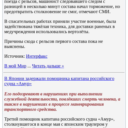
поезда с рельсов, машинист следовавшего следом с
разницей в несколько минут состава начал торможение, но
предотвратить столкновение не смог, отмечают СМИ.
В спасательных работах приняли участие военные, была
задействована тяжёлая техника, для доставки раненых в
медучреждения использовались вертолёты.
Причины схода с рельсов первого состава пока не
выяснены.
Источник:
Интерфакс
В мой Мир
...
Читать дальше »
В Японии задержали помощника капитана российского
судна «Амур»
Его подозревают в нарушениях при выполнении
служебной деятельности, повлёкших смерть человека, а
также в нарушениях в процессе маневрирования
транспортного средства.
Третий помощник капитана российского судна «Амур»,
столкнувшегося в конце мая с японским траулером у