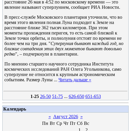
расстояние 26 мая в 4:52 по московскому времени — это
явление называют суперлунием, сообщает РИА Новости.
В пресс-службе Московского планетария уточнили, что во
время этого явления полная Луна подходит к Земле на
расстояние ближе 362 тысяч километров. При этом
моменты прохождения перигея, то есть самой близкой к
Земле точки орбиты, и полнолуния отстоят по времени не
более чем на три дня. "
Суперлуния бывают каждый год, но
близкие совпадения этих двух моментов бывают довольно
редко
", – подчеркнули в планетарии.
По мнению старшего научного сотрудника Института
космических исследований РАН Олега Угольникова, само
суперлуние не относится к крупным астрономическим
событиям. Размер Луны
...
Читать дальше »
1-25
26-50
51-75
...
626-650
651-653
Календарь
«
Август 2026
»
Пн
Вт
Ср
Чт
Пт
Сб
Вс
1
2