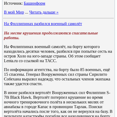
Источник:
Башинформ
В мой Мир
...
Читать дальше »
На Филлипинах разбился военный самолёт
На месте крушения продолжаются спасательные
работы.
На Филиппинах военный самолёт, на борту которого
находились десятки человек, разбился при попытке сесть на
остров Холо на юго-западе страны. Об этом сообщает
Lenta.ru со ссылкой на ТАСС.
По информации агентства, на борту было 85 военных, ещё
15 спасены. Генерал Вооруженных сил страны Сирилито
Собехана выразил надежду, что остальных членов экипажа
также удастся спасти.
В июне разбился вертолёт Вооруженных сил Филиппин S-
70i Black Hawk. Вертолёт потерпел крушение во время
ночного тренировочного полёта в нескольких милях от
авиабазы в городе Капас в провинции Тарлак. Поиски
вертолёта начались после того, как он не вернулся на базу. В
результате катастрофы погибли все находившиеся на борту