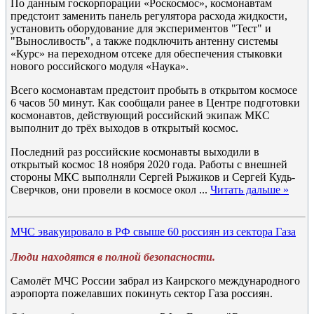
По данным госкорпорации «Роскосмос», космонавтам
предстоит заменить панель регулятора расхода жидкости,
установить оборудование для экспериментов "Тест" и
"Выносливость", а также подключить антенну системы
«Курс» на переходном отсеке для обеспечения стыковки
нового российского модуля «Наука».
Всего космонавтам предстоит пробыть в открытом космосе
6 часов 50 минут. Как сообщали ранее в Центре подготовки
космонавтов, действующий российский экипаж МКС
выполнит до трёх выходов в открытый космос.
Последний раз российские космонавты выходили в
открытый космос 18 ноября 2020 года. Работы с внешней
стороны МКС выполняли Сергей Рыжиков и Сергей Кудь-
Сверчков, они провели в космосе окол
...
Читать дальше »
МЧС эвакуировало в РФ свыше 60 россиян из сектора Газа
Люди находятся в полной безопасности.
Самолёт МЧС России забрал из Каирского международного
аэропорта пожелавших покинуть сектор Газа россиян.