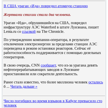
В США ураган «Ида» повредил атомную станцию
Жертвами стихии стали два человека.
Ураган «Ида», обрушившийся на США, повредил
инфраструктуру АЭС Waterford в штате Луизиана, пишет
Lenta.ru со
ссылкой
на The Chronicle.
По утверждению компании-оператора, в результате
отключения электроэнергии за пределами станции АЭС
переведена в режим остановки реакторов. Сейчас её
работоспособность поддерживается с помощью дизельных
генераторов.
В свою очередь, CNN
сообщает
, что из-за урагана девять
нефтеперерабатывающих заводов в Луизиане
приостановили или сократили деятельность.
Ранее стало известно, что более миллиона человек
остались
б
...
Читать дальше »
Число погибших во время взрывов в Кабуле превысило сто
человек