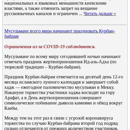
национальных и языковых меньшинств киевскими
властями, а также отменить запрет на вещание
русскоязычных каналов и ограничен
...
Читать дальше »
Мусульмане всего мира начинают праздновать Курбан-
байрам
Ограничения из-за COVID-19 соблюдаются.
Мусульмане по всему миру сегодняшней ночью начинают
отмечать праздник жертвоприношения Ид-аль-Адха (по
тюркской традиции – Курбан-байрам).
Праздник Курбан-байрам отмечается на десятый день 12-го
месяца исламского лунного календаря и завершает собой
хадж — ежегодное паломничество мусульман в Мекку.
Накануне торжества участники хаджа восходят на гору
Арафат, а в День жертвоприношения совершают
символическое побивание дьявола камнями и обход вокруг
Каабы.
Между тем на этот раз в связи с угрозой коронавируса
торжества по случаю Курбан-байрама второй год подряд
сильно отличаются от прежних количеством участников.