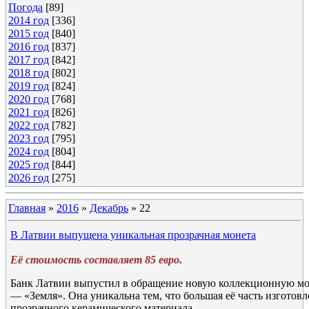
Погода
[89]
2014 год
[336]
2015 год
[840]
2016 год
[837]
2017 год
[842]
2018 год
[802]
2019 год
[824]
2020 год
[768]
2021 год
[826]
2022 год
[782]
2023 год
[795]
2024 год
[804]
2025 год
[844]
2026 год
[275]
Главная
»
2016
»
Декабрь
»
22
В Латвии выпущена уникальная прозрачная монета
Её стоимость составляет 85 евро.
Банк Латвии выпустил в обращение новую коллекционную мо
— «Земля». Она уникальна тем, что большая её часть изготовл
прозрачного керамического материала.