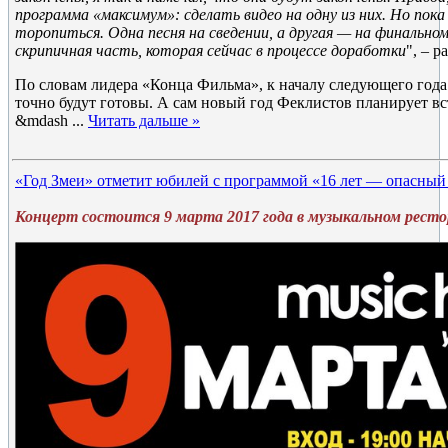
программа «максимум»: сделать видео на одну из них. Но пока
торопиться. Одна песня на сведении, а другая — на финальном
скрипичная часть, которая сейчас в процессе доработки
", – р
По словам лидера «Конца Фильма», к началу следующего года
точно будут готовы. А сам новый год Феклистов планирует вс
&mdash
...
Читать дальше »
«Год Змеи» отметит юбилей с программой «16 лет — опасный 
Концерт состоится 9 марта 2017 года в музыкальном рестор