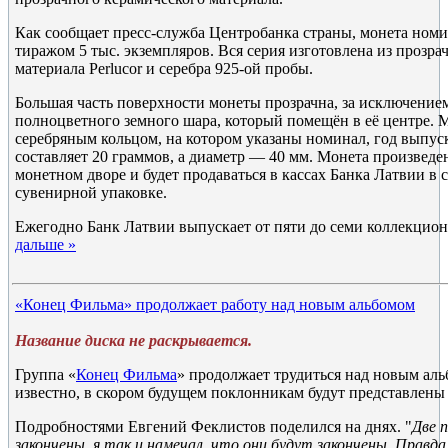
Как сообщает пресс-служба Центробанка страны, монета ном
тиражом 5 тыс. экземпляров. Вся серия изготовлена из прозра
материала Perlucor и серебра 925-ой пробы.
Большая часть поверхности монеты прозрачна, за исключение
полноцветного земного шара, который помещён в её центре. 
серебряным кольцом, на котором указаны номинал, год выпуск
составляет 20 граммов, а диаметр — 40 мм. Монета произведе
монетном дворе и будет продаваться в кассах Банка Латвии в
сувенирной упаковке.
Ежегодно Банк Латвии выпускает от пяти до семи коллекцио
дальше »
«Конец Фильма» продолжает работу над новым альбомом
Название диска не раскрывается.
Группа «
Конец Фильма
» продолжает трудиться над новым аль
известно, в скором будущем поклонникам будут представлены
Подробностями Евгений Феклистов поделился на днях. "
Две 
закончены, я так и намечал, что они будут закончены. Правда