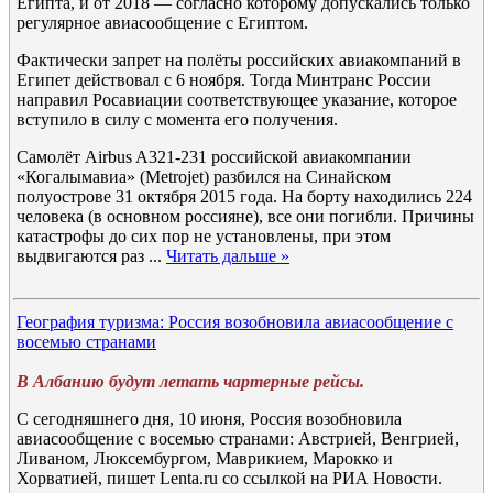
Египта, и от 2018 — согласно которому допускались только
регулярное авиасообщение с Египтом.
Фактически запрет на полёты российских авиакомпаний в
Египет действовал с 6 ноября. Тогда Минтранс России
направил Росавиации соответствующее указание, которое
вступило в силу с момента его получения.
Самолёт Airbus A321-231 российской авиакомпании
«Когалымавиа» (Metrojet) разбился на Синайском
полуострове 31 октября 2015 года. На борту находились 224
человека (в основном россияне), все они погибли. Причины
катастрофы до сих пор не установлены, при этом
выдвигаются раз
...
Читать дальше »
География туризма: Россия возобновила авиасообщение с
восемью странами
В Албанию будут летать чартерные рейсы.
С сегодняшнего дня, 10 июня, Россия возобновила
авиасообщение с восемью странами: Австрией, Венгрией,
Ливаном, Люксембургом, Маврикием, Марокко и
Хорватией, пишет Lenta.ru со ссылкой на РИА Новости.