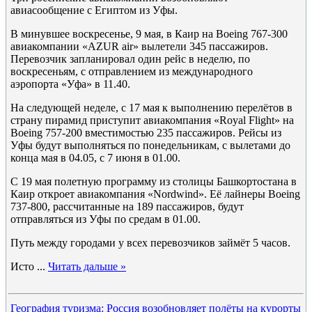
авиасообщение с Египтом из Уфы.
В минувшее воскресенье, 9 мая, в Каир на Boeing 767-300
авиакомпании «AZUR air» вылетели 345 пассажиров.
Перевозчик запланировал один рейс в неделю, по
воскресеньям, с отправлением из международного
аэропорта «Уфа» в 11.40.
На следующей неделе, с 17 мая к выполнению перелётов в
страну пирамид приступит авиакомпания «Royal Flight» на
Boeing 757-200 вместимостью 235 пассажиров. Рейсы из
Уфы будут выполняться по понедельникам, с вылетами до
конца мая в 04.05, с 7 июня в 01.00.
С 19 мая полетную программу из столицы Башкортостана в
Каир откроет авиакомпания «Nordwind». Её лайнеры Boeing
737-800, рассчитанные на 189 пассажиров, будут
отправляться из Уфы по средам в 01.00.
Путь между городами у всех перевозчиков займёт 5 часов.
Исто
...
Читать дальше »
География туризма: Россия возобновляет полёты на курорты