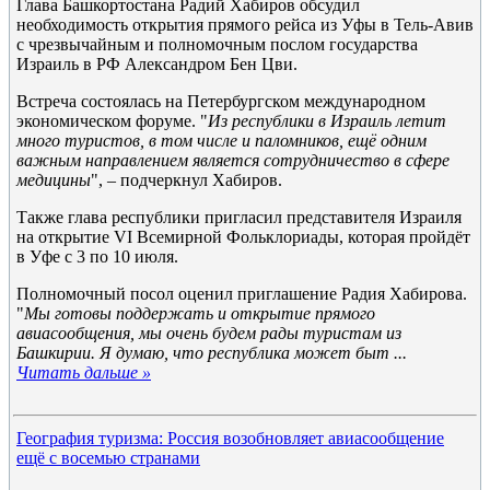
Глава Башкортостана Радий Хабиров обсудил
необходимость открытия прямого рейса из Уфы в Тель-Авив
с чрезвычайным и полномочным послом государства
Израиль в РФ Александром Бен Цви.
Встреча состоялась на Петербургском международном
экономическом форуме. "
Из республики в Израиль летит
много туристов, в том числе и паломников, ещё одним
важным направлением является сотрудничество в сфере
медицины
", – подчеркнул Хабиров.
Также глава республики пригласил представителя Израиля
на открытие VI Всемирной Фольклориады, которая пройдёт
в Уфе с 3 по 10 июля.
Полномочный посол оценил приглашение Радия Хабирова.
"
Мы готовы поддержать и открытие прямого
авиасообщения, мы очень будем рады туристам из
Башкирии. Я думаю, что республика может быт
...
Читать дальше »
География туризма: Россия возобновляет авиасообщение
ещё с восемью странами