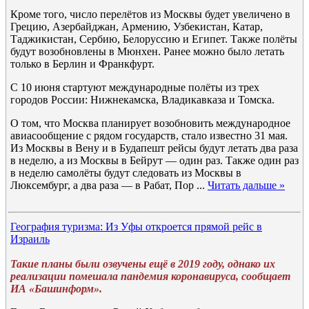
Кроме того, число перелётов из Москвы будет увеличено в
Грецию, Азербайджан, Армению, Узбекистан, Катар,
Таджикистан, Сербию, Белоруссию и Египет. Также полёты
будут возобновлены в Мюнхен. Ранее можно было летать
только в Берлин и Франкфурт.
С 10 июня стартуют международные полёты из трех
городов России: Нижнекамска, Владикавказа и Томска.
О том, что Москва планирует возобновить международное
авиасообщение с рядом государств, стало известно 31 мая.
Из Москвы в Вену и в Будапешт рейсы будут летать два раза
в неделю, а из Москвы в Бейрут — один раз. Также один раз
в неделю самолёты будут следовать из Москвы в
Люксембург, а два раза — в Рабат, Пор
...
Читать дальше »
География туризма: Из Уфы откроется прямой рейс в
Израиль
Такие планы были озвучены ещё в 2019 году, однако их
реализации помешала пандемия коронавируса, сообщает
ИА «Башинформ».