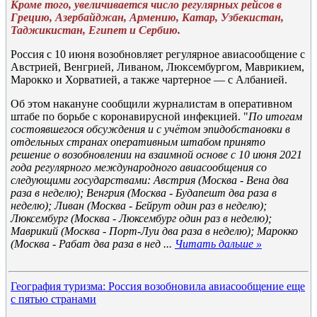
Кроме того, увеличивается число регулярных рейсов в
Грецию, Азербайджан, Армению, Катар, Узбекистан,
Таджикистан, Египет и Сербию.
Россия с 10 июня возобновляет регулярное авиасообщение с
Австрией, Венгрией, Ливаном, Люксембургом, Маврикием,
Марокко и Хорватией, а также чартерное — с Албанией.
Об этом накануне сообщили журналистам в оперативном
штабе по борьбе с коронавирусной инфекцией. "
По итогам
состоявшегося обсуждения и с учётом эпидобстановки в
отдельных странах оперативным штабом принято
решение о возобновлении на взаимной основе с 10 июня 2021
года регулярного международного авиасообщения со
следующими государствами: Австрия (Москва - Вена два
раза в неделю); Венгрия (Москва - Будапешт два раза в
неделю); Ливан (Москва - Бейрут один раз в неделю);
Люксембург (Москва - Люксембург один раз в неделю);
Маврикий (Москва - Порт-Луи два раза в неделю); Марокко
(Москва - Рабат два раза в нед
...
Читать дальше »
География туризма: Россия возобновила авиасообщение еще
с пятью странами