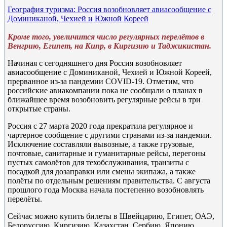
География туризма: Россия возобновляет авиасообщение с
Доминиканой, Чехией и Южной Кореей
Кроме того, увеличится число регулярных перелётов в
Венгрию, Египет, на Кипр, в Киргизию и Таджикистан.
Начиная с сегодняшнего дня Россия возобновляет
авиасообщение с Доминиканой, Чехией и Южной Кореей,
прерванное из-за пандемии COVID-19. Отметим, что
российские авиакомпании пока не сообщали о планах в
ближайшее время возобновить регулярные рейсы в три
открытые страны.
Россия с 27 марта 2020 года прекратила регулярное и
чартерное сообщение с другими странами из-за пандемии.
Исключение составляли вывозные, а также грузовые,
почтовые, санитарные и гуманитарные рейсы, перегоны
пустых самолётов для техобслуживания, транзиты с
посадкой для дозаправки или смены экипажа, а также
полёты по отдельным решениям правительства. С августа
прошлого года Москва начала постепенно возобновлять
перелёты.
Сейчас можно купить билеты в Швейцарию, Египет, ОАЭ,
Белоруссию, Киргизию, Казахстан, Сербию, Японию,