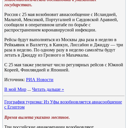
государствах.
Россия с 25 мая возобновит авиасообщение с Исландией,
Мальтой, Мексикой, Португалией и Саудовской Аравией,
сообщили в оперативном штабе по борьбе с
распространением коронавирусной инфекции.
Рейсы будут выполняться из Москвы два раза в неделю в
Рейкьявик и Валлетту, в Канкун, Лиссабон и Джидду — три
раза в неделю. По одному разу в неделю самолёты будут
летать в Джидду из Грозного и Махачкалы.
С 25 мая также увеличат число регулярных рейсов с Южной
Кореей, Финляндией и Японией.
Источник:
РИА Новости
В мой Мир
...
Читать дальше »
География туризма: Из Уфы возобновляется авиасообщение
с Египтом
Время вылета указано местное.
Три российские авиакомпании возобновляют