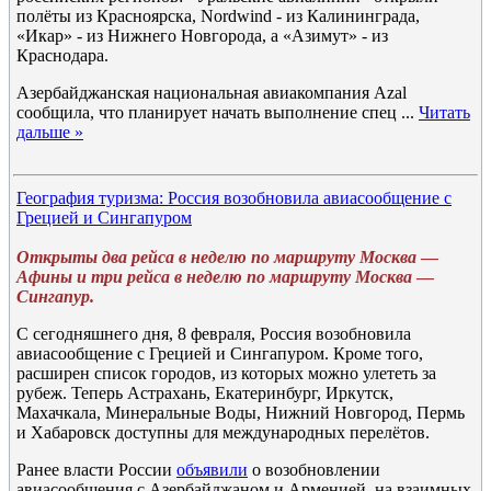
полёты из Красноярска, Nordwind - из Калининграда,
«Икар» - из Нижнего Новгорода, а «Азимут» - из
Краснодара.
Азербайджанская национальная авиакомпания Azal
сообщила, что планирует начать выполнение спец
...
Читать
дальше »
География туризма: Россия возобновила авиасообщение с
Грецией и Сингапуром
Открыты два рейса в неделю по маршруту Москва
—
Афины и три рейса в неделю по маршруту Москва
—
Сингапур.
С сегодняшнего дня, 8 февраля, Россия возобновила
авиасообщение с Грецией и Сингапуром. Кроме того,
расширен список городов, из которых можно улететь за
рубеж. Теперь Астрахань, Екатеринбург, Иркутск,
Махачкала, Минеральные Воды, Нижний Новгород, Пермь
и Хабаровск доступны для международных перелётов.
Ранее власти России
объявили
о возобновлении
авиасообщения с Азербайджаном и Арменией, на взаимных