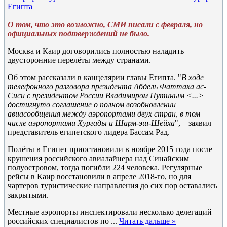
Египта
О том, что это возможно, СМИ писали с февраля, но
официальных подтверждений не было.
Москва и Каир договорились полностью наладить
двусторонние перелёты между странами.
Об этом рассказали в канцелярии главы Египта. "
В ходе
телефонного разговора президента Абдель Фаттаха ас-
Сиси с президентом России Владимиром Путиным <...>
достигнуто соглашение о полном возобновлении
авиасообщения между аэропортами двух стран, в том
числе аэропортами Хургады и Шарм-эш-Шейха
", – заявил
представитель египетского лидера Бассам Рад.
Полёты в Египет приостановили в ноябре 2015 года после
крушения российского авиалайнера над Синайским
полуостровом, тогда погибли 224 человека. Регулярные
рейсы в Каир восстановили в апреле 2018-го, но для
чартеров туристические направления до сих пор оставались
закрытыми.
Местные аэропорты инспектировали несколько делегаций
российских специалистов по
...
Читать дальше »