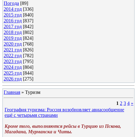
Погода
[89]
2014 год
[336]
2015 год
[840]
2016 год
[837]
2017 год
[842]
2018 год
[802]
2019 год
[824]
2020 год
[768]
2021 год
[826]
2022 год
[782]
2023 год
[795]
2024 год
[804]
2025 год
[844]
2026 год
[275]
Главная
»
Туризм
1
2
3
4
»
География туризма: Россия возобновляет авиасообщение
ещё с четырьмя странами
Кроме того, выполняются рейсы в Турцию из Пскова,
Магадана, Мурманска и Читы.