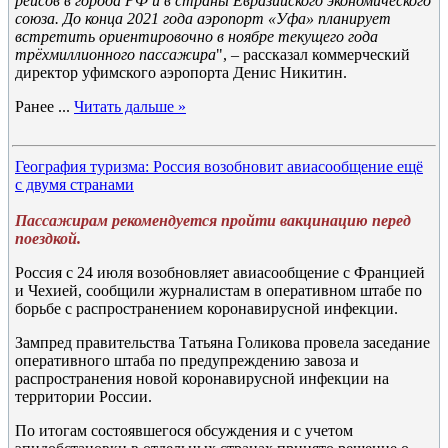
рейсов в города РФ и в страны Евразийского экономического
союза. До конца 2021 года аэропорт «Уфа» планирует
встретить ориентировочно в ноябре текущего года
трёхмиллионного пассажира
", – рассказал коммерческий
директор уфимского аэропорта Денис Никитин.
Ранее
...
Читать дальше »
География туризма: Россия возобновит авиасообщение ещё
с двумя странами
Пассажирам рекомендуется пройти вакцинацию перед
поездкой.
Россия с 24 июля возобновляет авиасообщение с Францией
и Чехией, сообщили журналистам в оперативном штабе по
борьбе с распространением коронавирусной инфекции.
Зампред правительства Татьяна Голикова провела заседание
оперативного штаба по предупреждению завоза и
распространения новой коронавирусной инфекции на
территории России.
По итогам состоявшегося обсуждения и с учетом