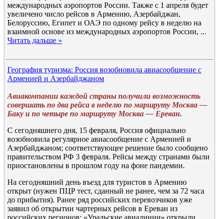
международных аэропортов России. Также с 1 апреля будет
увеличено число рейсов в Армению, Азербайджан,
Белоруссию, Египет и ОАЭ по одному рейсу в неделю на
взаимной основе из международных аэропортов России,
...
Читать дальше »
География туризма: Россия возобновила авиасообщение с
Арменией и Азербайджаном
Авиакомпании каждой страны получили возможность
совершать по два рейса в неделю по маршруту Москва —
Баку и по четыре по маршруту Москва — Ереван.
С сегодняшнего дня, 15 февраля, Россия официально
возобновила регулярное авиасообщение с Арменией и
Азербайджаном; соответствующее решение было сообщено
правительством РФ 3 февраля. Рейсы между странами были
приостановлены в прошлом году на фоне пандемии.
На сегодняшний день въезд для туристов в Армению
открыт (нужен ПЦР тест, сданный не ранее, чем за 72 часа
до прибытия). Ранее ряд российских перевозчиков уже
заявил об открытии чартерных рейсов в Ереван из
российских регионов: «Уральские авиалинии» открыли