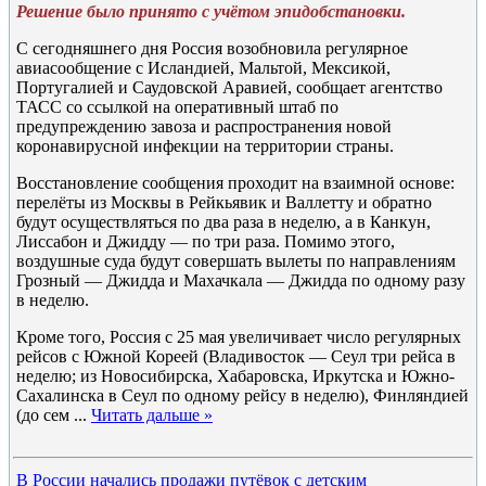
Решение было принято с учётом эпидобстановки.
С сегодняшнего дня Россия возобновила регулярное
авиасообщение с Исландией, Мальтой, Мексикой,
Португалией и Саудовской Аравией, сообщает агентство
ТАСС со ссылкой на оперативный штаб по
предупреждению завоза и распространения новой
коронавирусной инфекции на территории страны.
Восстановление сообщения проходит на взаимной основе:
перелёты из Москвы в Рейкьявик и Валлетту и обратно
будут осуществляться по два раза в неделю, а в Канкун,
Лиссабон и Джидду — по три раза. Помимо этого,
воздушные суда будут совершать вылеты по направлениям
Грозный — Джидда и Махачкала — Джидда по одному разу
в неделю.
Кроме того, Россия с 25 мая увеличивает число регулярных
рейсов с Южной Кореей (Владивосток — Сеул три рейса в
неделю; из Новосибирска, Хабаровска, Иркутска и Южно-
Сахалинска в Сеул по одному рейсу в неделю), Финляндией
(до сем
...
Читать дальше »
В России начались продажи путёвок с детским