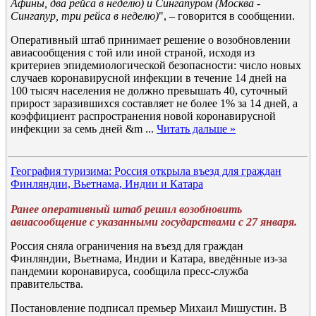
Афины, два рейса в неделю) и Сингапуром (Москва -
Сингапур, три рейса в неделю)
", – говорится в сообщении.
Оперативный штаб принимает решение о возобновлении
авиасообщения с той или иной страной, исходя из
критериев эпидемиологической безопасности: число новых
случаев коронавирусной инфекции в течение 14 дней на
100 тысяч населения не должно превышать 40, суточный
прирост заразившихся составляет не более 1% за 14 дней, а
коэффициент распространения новой коронавирусной
инфекции за семь дней &m
...
Читать дальше »
География туризима: Россия открыла въезд для граждан
Финляндии, Вьетнама, Индии и Катара
Ранее оперативный штаб решил возобновить
авиасообщение с указанными государствами с 27 января.
Россия сняла ограничения на въезд для граждан
Финляндии, Вьетнама, Индии и Катара, введённые из-за
пандемии коронавируса, сообщила пресс-служба
правительства.
Постановление подписал премьер Михаил Мишустин. В