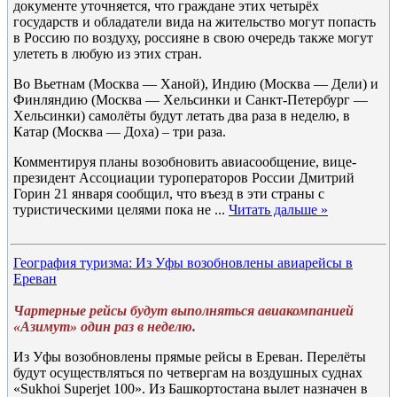
документе уточняется, что граждане этих четырёх
государств и обладатели вида на жительство могут попасть
в Россию по воздуху, россияне в свою очередь также могут
улететь в любую из этих стран.
Во Вьетнам (Москва — Ханой), Индию (Москва — Дели) и
Финляндию (Москва — Хельсинки и Санкт-Петербург —
Хельсинки) самолёты будут летать два раза в неделю, в
Катар (Москва — Доха) – три раза.
Комментируя планы возобновить авиасообщение, вице-
президент Ассоциации туроператоров России Дмитрий
Горин 21 января сообщил, что въезд в эти страны с
туристическими целями пока не
...
Читать дальше »
География туризма: Из Уфы возобновлены авиарейсы в
Ереван
Чартерные рейсы будут выполняться авиакомпанией
«Азимут» один раз в неделю.
Из Уфы возобновлены прямые рейсы в Ереван. Перелёты
будут осуществляться по четвергам на воздушных суднах
«Sukhoi Superjet 100». Из Башкортостана вылет назначен в