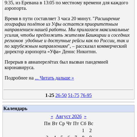
9:35, из Еревана в 13:05 по местному времени для каждого
аэропорта.
Время в пути составляет 3 часа 20 минут. "
Расширение
географии полётов из Уфы остается приоритетным
направлением нашей работы. Мы прилагаем максимальные
усилия, чтобы предложить жителям Башкирии и соседних
регионов удобные и доступные рейсы как по России, так и
по зарубежным направлениям
", – рассказал коммерческий
директор аэропорта «Уфа» Денис Никитин.
Перерыв в авиаперелётах был вызван пандемией
коронавируса.
Подробнее на
...
Читать дальше »
1-25
26-50
51-75
76-95
Календарь
«
Август 2026
»
Пн
Вт
Ср
Чт
Пт
Сб
Вс
1
2