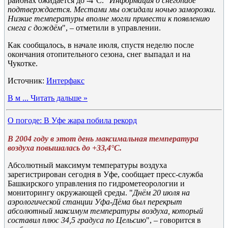
районах ожидается до -4°C. "
Информация о снегопаде
подтверждается. Местами мы ожидали ночью заморозки.
Низкие температуры вполне могли привести к появлению
снега с дождём
", – отметили в управлении.
Как сообщалось, в начале июля, спустя неделю после
окончания отопительного сезона, снег выпадал и на
Чукотке.
Источник:
Интерфакс
В м
...
Читать дальше »
О погоде: В Уфе жара побила рекорд
В 2004 году в этот день максимальная температура
воздуха повышалась до +33,4°C.
Абсолютный максимум температуры воздуха
зарегистрирован сегодня в Уфе, сообщает пресс-служба
Башкирского управления по гидрометеорологии и
мониторингу окружающей среды. "
Днём 20 июля на
аэрологической станции Уфа-Дёма был перекрыт
абсолютный максимум температуры воздуха, который
составил плюс 34,5 градуса по Цельсию
", – говорится в