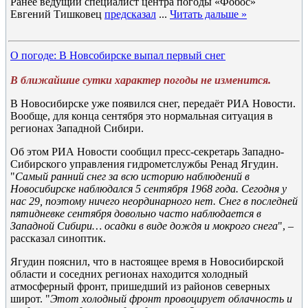
Ранее ведущий специалист центра погоды «Фобос»
Евгений Тишковец
предсказал
...
Читать дальше »
О погоде: В Новсобирске выпал первый снег
В ближайшие сутки характер погоды не изменится.
В Новосибирске уже появился снег, передаёт РИА Новости.
Вообще, для конца сентября это нормальная ситуация в
регионах Западной Сибири.
Об этом РИА Новости сообщил пресс-секретарь Западно-
Сибирского управления гидрометслужбы Ренад Ягудин.
"
Самый ранний снег за всю историю наблюдений в
Новосибирске наблюдался 5 сентября 1968 года. Сегодня у
нас 29, поэтому ничего неординарного нет. Снег в последней
пятидневке сентября довольно часто наблюдается в
Западной Сибири… осадки в виде дождя и мокрого снега
", –
рассказал синоптик.
Ягудин пояснил, что в настоящее время в Новосибирской
области и соседних регионах находится холодный
атмосферный фронт, пришедший из районов северных
широт. "
Этот холодный фронт провоцирует облачность и