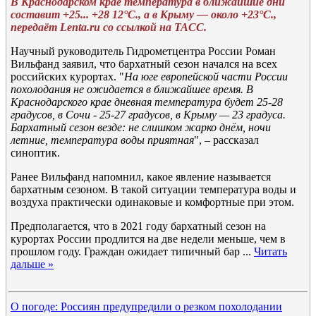
В Краснодарском крае температура в ближайшие дни
составит +25... +28 12°C., а в Крыму — около +23°C.,
передаёт Lenta.ru со ссылкой на ТАСС.
Научный руководитель Гидрометцентра России Роман
Вильфанд заявил, что бархатный сезон начался на всех
российских курортах. "
На юге европейской части России
похолодания не ожидается в ближайшее время. В
Краснодарского крае дневная температура будет 25-28
градусов, в Сочи - 25-27 градусов, в Крыму — 23 градуса.
Бархатный сезон везде: не слишком жарко днём, ночи
летние, температура воды приятная
", – рассказал
синоптик.
Ранее Вильфанд напомнил, какое явление называется
бархатным сезоном. В такой ситуации температура воды и
воздуха практически одинаковые и комфортные при этом.
Предполагается, что в 2021 году бархатный сезон на
курортах России продлится на две недели меньше, чем в
прошлом году. Граждан ожидает типичный бар
...
Читать
дальше »
О погоде: Россиян предупредили о резком похолодании