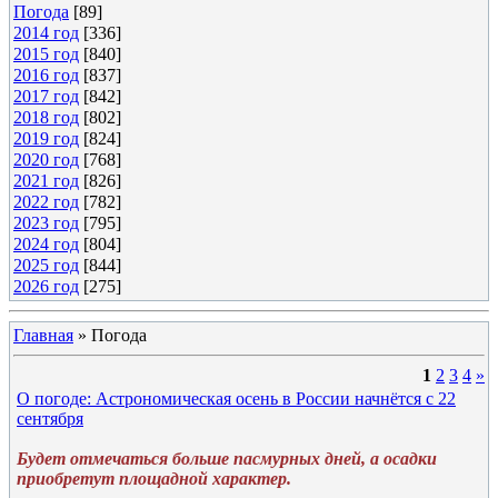
Погода
[89]
2014 год
[336]
2015 год
[840]
2016 год
[837]
2017 год
[842]
2018 год
[802]
2019 год
[824]
2020 год
[768]
2021 год
[826]
2022 год
[782]
2023 год
[795]
2024 год
[804]
2025 год
[844]
2026 год
[275]
Главная
»
Погода
1
2
3
4
»
О погоде: Астрономическая осень в России начнётся с 22
сентября
Будет отмечаться больше пасмурных дней, а осадки
приобретут площадной характер.