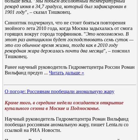
больше века. "
Мы побьём абсолютный температурный
рекорд июня в 34,7 градуса, который был зафиксирован в
1901 году
", – сказал Тишковец.
Синоптик подчеркнул, что не стоит бояться повторения
знойного лета 2010 года, когда Москва задыхалась от смога
горящих вокруг города торфяников. "
Это невозможно. В
этот раз антициклон будет господствовать семь суток —
это его обычное время жизни, тогда как в 2010 году
рекордная жара держалась почти два месяца
", – пояснил
Тишковец.
Ранее научный руководитель Гидрометцентра России Роман
Вильфанд предуп
...
Читать дальше »
О погоде: Россиянам пообещали аномальную жару
Кроме того, в середине недели ожидается открытие
купального сезона в Москве и Подмосковье.
Научный руководитель Гидрометцентра Роман Вильфанд
пообещал россиянам аномальную жару, пишет Lenta.ru со
ссылкой на РИА Новости.