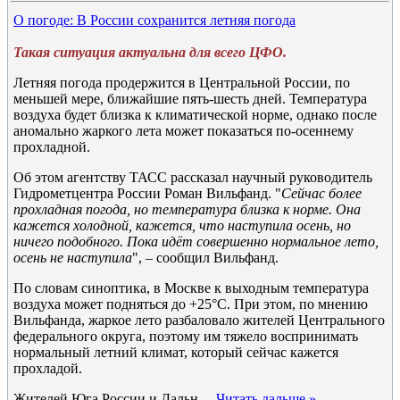
О погоде: В России сохранится летняя погода
Такая ситуация актуальна для всего ЦФО.
Летняя погода продержится в Центральной России, по
меньшей мере, ближайшие пять-шесть дней. Температура
воздуха будет близка к климатической норме, однако после
аномально жаркого лета может показаться по-осеннему
прохладной.
Об этом агентству ТАСС рассказал научный руководитель
Гидрометцентра России Роман Вильфанд. "
Сейчас более
прохладная погода, но температура близка к норме. Она
кажется холодной, кажется, что наступила осень, но
ничего подобного. Пока идёт совершенно нормальное лето,
осень не наступила
", – сообщил Вильфанд.
По словам синоптика, в Москве к выходным температура
воздуха может подняться до +25°C. При этом, по мнению
Вильфанда, жаркое лето разбаловало жителей Центрального
федерального округа, поэтому им тяжело воспринимать
нормальный летний климат, который сейчас кажется
прохладой.
Жителей Юга России и Дальн
...
Читать дальше »