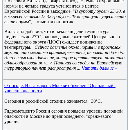
По словам Вильфанда, жаркая погода с температурой выше
нормы на четыре градуса установится в центре
Европейской России в выходные. "
В субботу будет 25-30, в
воскресенье около 27-32 градусов. Температура существенно
выше нормы
", – отметил синоптик.
Вильфанд добавил, что в начале недели температура
поднялась до 27°C, однако дальше жителей Центрального
федерального округа (ЦФО) ожидает понижение
температуры. "
Сейчас давление около нормы и в прогнозах
звучит, что местами кратковременный, небольшой дождь.
Это не высокое давление, которое препятствует развитию
облакообразования <...> Начиная со среды на Европейскую
территорию начнет распространя
...
Читать дальше »
О погоде: Из-за жары в Москве объявлен "Оранжевый"
уровень опасности
Сегодня в российской столице ожидается +30°C.
Гидрометцентр России сегодня повысил уровень погодной
опасности в Москве до предпоследнего, "оранжевого"
уровня.