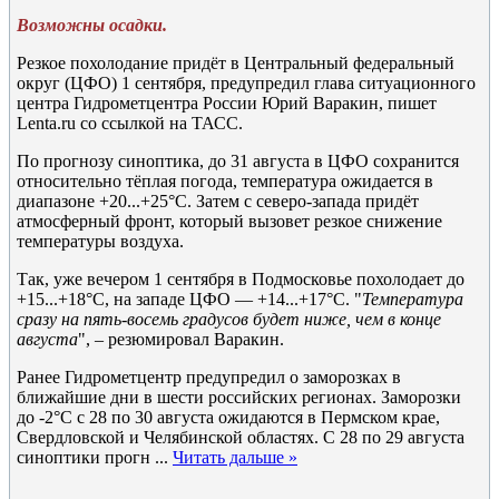
Возможны осадки.
Резкое похолодание придёт в Центральный федеральный
округ (ЦФО) 1 сентября, предупредил глава ситуационного
центра Гидрометцентра России Юрий Варакин, пишет
Lenta.ru со ссылкой на ТАСС.
По прогнозу синоптика, до 31 августа в ЦФО сохранится
относительно тёплая погода, температура ожидается в
диапазоне +20...+25°C. Затем с северо-запада придёт
атмосферный фронт, который вызовет резкое снижение
температуры воздуха.
Так, уже вечером 1 сентября в Подмосковье похолодает до
+15...+18°C, на западе ЦФО — +14...+17°C. "
Температура
сразу на пять-восемь градусов будет ниже, чем в конце
августа
", – резюмировал Варакин.
Ранее Гидрометцентр предупредил о заморозках в
ближайшие дни в шести российских регионах. Заморозки
до -2°C с 28 по 30 августа ожидаются в Пермском крае,
Свердловской и Челябинской областях. С 28 по 29 августа
синоптики прогн
...
Читать дальше »