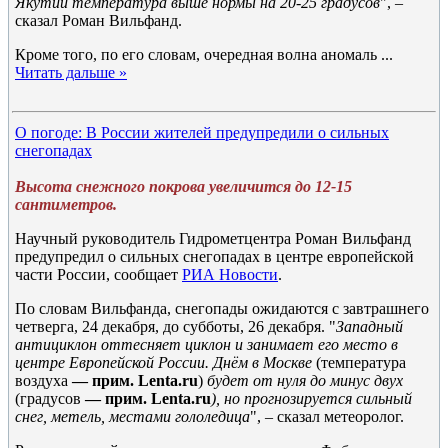
Якутии температура выше нормы на 20-25 градусов
", –
сказал Роман Вильфанд.
Кроме того, по его словам, очередная волна аномаль
...
Читать дальше »
О погоде: В России жителей предупредили о сильных
снегопадах
Высота снежного покрова увеличится до 12-15
сантиметров.
Научный руководитель Гидрометцентра Роман Вильфанд
предупредил о сильных снегопадах в центре европейской
части России, сообщает
РИА Новости
.
По словам Вильфанда, снегопады ожидаются с завтрашнего
четверга, 24 декабря, до субботы, 26 декабря. "
Западный
антициклон оттесняет циклон и занимает его место в
центре Европейской России. Днём в Москве
(температура
воздуха
— прим. Lenta.ru
)
будет от нуля до минус двух
(градусов
— прим. Lenta.ru
), но прогнозируется сильный
снег, метель, местами гололедица
", – сказал метеоролог.