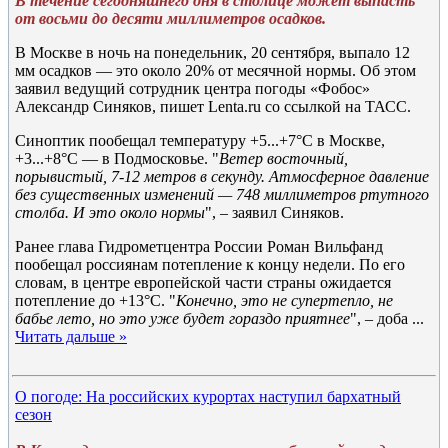
В течение сегодняшнего дня в столице может выпасть
от восьми до десяти миллиметров осадков.
В Москве в ночь на понедельник, 20 сентября, выпало 12
мм осадков — это около 20% от месячной нормы. Об этом
заявил ведущий сотрудник центра погоды «Фобос»
Александр Синяков, пишет Lenta.ru со ссылкой на ТАСС.
Синоптик пообещал температуру +5...+7°C в Москве,
+3...+8°C — в Подмосковье. "
Ветер восточный,
порывистый, 7-12 метров в секунду. Атмосферное давление
без существенных изменений — 748 миллиметров ртутного
столба. И это около нормы
", – заявил Синяков.
Ранее глава Гидрометцентра России Роман Вильфанд
пообещал россиянам потепление к концу недели. По его
словам, в центре европейской части страны ожидается
потепление до +13°C. "
Конечно, это не супертепло, не
бабье лето, но это уже будет гораздо приятнее
", – доба
...
Читать дальше »
О погоде: На российских курортах наступил бархатный
сезон