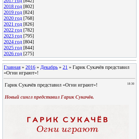
2017 год
[842]
2018 год
[802]
2019 год
[824]
2020 год
[768]
2021 год
[826]
2022 год
[782]
2023 год
[795]
2024 год
[804]
2025 год
[844]
2026 год
[275]
Главная
»
2016
»
Декабрь
»
21
» Гарик Сукачёв представил
«Огни играют»!
Гарик Сукачёв представил «Огни играют»!
18:30
Новый сингл представил Гарик Сукачёв.