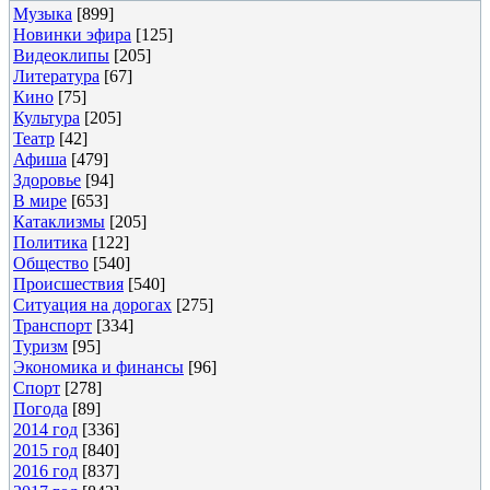
Музыка
[899]
Новинки эфира
[125]
Видеоклипы
[205]
Литература
[67]
Кино
[75]
Культура
[205]
Театр
[42]
Афиша
[479]
Здоровье
[94]
В мире
[653]
Катаклизмы
[205]
Политика
[122]
Общество
[540]
Происшествия
[540]
Ситуация на дорогах
[275]
Транспорт
[334]
Туризм
[95]
Экономика и финансы
[96]
Спорт
[278]
Погода
[89]
2014 год
[336]
2015 год
[840]
2016 год
[837]