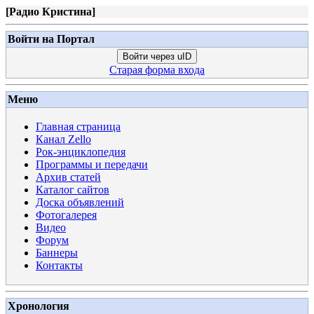
[
Радио Кристина
]
Войти на Портал
Войти через uID
Старая форма входа
Меню
Главная страница
Канал Zello
Рок-энциклопедия
Программы и передачи
Архив статей
Каталог сайтов
Доска объявлений
Фотогалерея
Видео
Форум
Баннеры
Контакты
Хронология