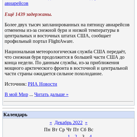
авиарейсов
Ещё 1439 задержаны.
Более двух тысяч запланированных на пятницу авиарейсов
отменены из-за снежной бури и низкой температуры в
центральных и восточных штатах США, сообщает
профильный портал FlightAware.
Национальная метеорологическая служба США передаёт,
что снежная буря продолжится в большей части США до
конца недели. По данным службы, из-за приближения
мощного арктического фронта в восточной и центральной
части страны ожидается сильное похолодание.
Источник:
РИА Новости
В мой Мир
...
Читать дальше »
Календарь
«
Декабрь 2022
»
Пн
Вт
Ср
Чт
Пт
Сб
Вс
1
2
3
4