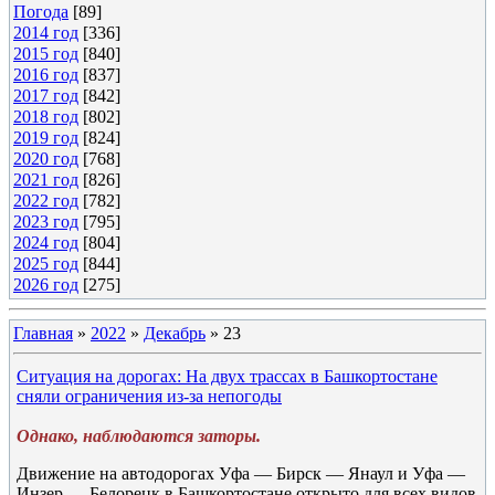
Погода
[89]
2014 год
[336]
2015 год
[840]
2016 год
[837]
2017 год
[842]
2018 год
[802]
2019 год
[824]
2020 год
[768]
2021 год
[826]
2022 год
[782]
2023 год
[795]
2024 год
[804]
2025 год
[844]
2026 год
[275]
Главная
»
2022
»
Декабрь
»
23
Ситуация на дорогах: На двух трассах в Башкортостане
сняли ограничения из-за непогоды
Однако, наблюдаются заторы.
Движение на автодорогах Уфа — Бирск — Янаул и Уфа —
Инзер — Белорецк в Башкортостане открыто для всех видов