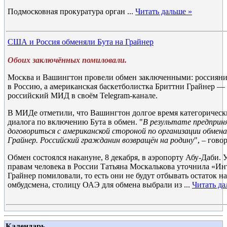
Подмосковная прокуратура орган
...
Читать дальше »
США и Россия обменяли Бута на Грайнер
Обоих заключённых помиловали.
Москва и Вашингтон провели обмен заключенными: россияни
в Россию, а американская баскетболистка Бриттни Грайнер 
российский МИД в своём Telegram-канале.
В МИДе отметили, что Вашингтон долгое время категорическ
диалога по включению Бута в обмен. "
В результате предприн
договориться с американской стороной по организации обмена 
Грайнер. Российский гражданин возвращён на родину
", – гово
Обмен состоялся накануне, 8 декабря, в аэропорту Абу-Даби
правам человека в России Татьяна Москалькова уточнила «Инт
Грайнер помиловали, то есть они не будут отбывать остаток н
омбудсмена, столицу ОАЭ для обмена выбрали из
...
Читать да
Календарь