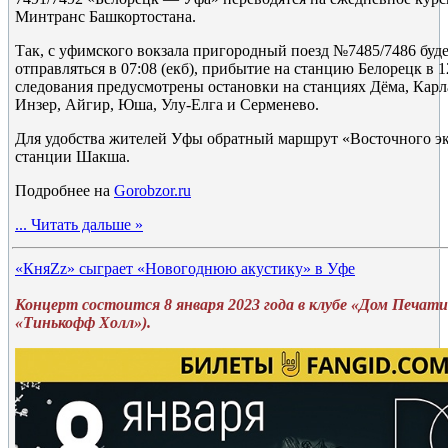
Минтранс Башкортостана.
Так, с уфимского вокзала пригородный поезд №7485/7486 буд
отправляться в 07:08 (екб), прибытие на станцию Белорецк в 12
следования предусмотрены остановки на станциях Дёма, Карла
Инзер, Айгир, Юша, Улу-Елга и Серменево.
Для удобства жителей Уфы обратный маршрут «Восточного эк
станции Шакша.
Подробнее на
Gorobzor.ru
...
Читать дальше »
«КняZz» сыграет «Новогоднюю акустику» в Уфе
Концерт состоится 8 января 2023 года в клубе «Дом Печат
«Тинькофф Холл»).