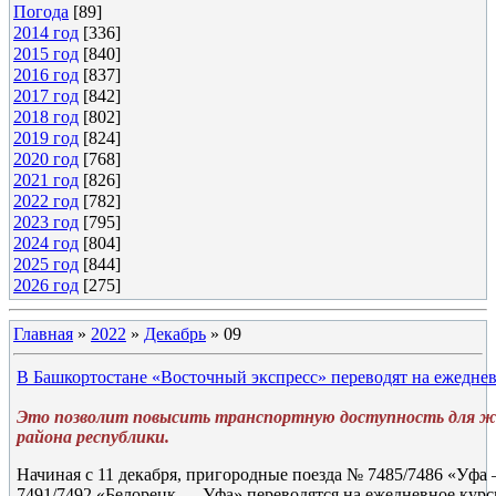
Погода
[89]
2014 год
[336]
2015 год
[840]
2016 год
[837]
2017 год
[842]
2018 год
[802]
2019 год
[824]
2020 год
[768]
2021 год
[826]
2022 год
[782]
2023 год
[795]
2024 год
[804]
2025 год
[844]
2026 год
[275]
Главная
»
2022
»
Декабрь
»
09
В Башкортостане «Восточный экспресс» переводят на ежедне
Это позволит повысить транспортную доступность для ж
района республики.
Начиная с 11 декабря, пригородные поезда № 7485/7486 «Уф
7491/7492 «Белорецк — Уфа» переводятся на ежедневное курс