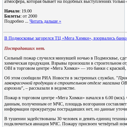
атмосфера, которая бывает на подобных выступлениях только о
Начало
: 19.00
Билеты
: от 2000
Подробно
...
Читать дальше »
В Подмосковье загорелся ТЦ «Мега Химки», взорвались банки
Пострадавших нет.
Сильный пожар случился минувшей ночью в Подмосквье, сде
химическая продукция. Взрывы произошли в строительном от
OBI в торговом центре «Мега Химки» — это банки с краской, 
Об этом сообщили РИА Новости в экстренных службах. "
Про
лакокрасочной продукции в строительном отделе магазина OBI
аэрозоли
", – рассказали в ведомстве.
Пожар в торговом центре «Мега Химки» начался в 6.00 (мск).
данным, полученным от МЧС, площадь возгорания составляет
информации прокуратуры пострадавших нет, но данные уточн
В тушении задействованы 30 человек и девять единиц техники
подключиться авиация МЧС. Пожару присвоен четвёртый номе