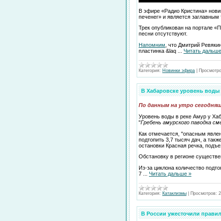
В эфире «Радио Кристина» нови
печенег» и является заглавным 
Трек опубликован на портале «
песни отсутствуют.
Напомним
, что Дмитрий Ревяк
пластинка &laq
...
Читать дальше
Категория:
Новинки эфира
|
Просмотро
В Хабаровске уровень воды 
По данным на утро сегодняшн
Уровень воды в реке Амур у Ха
"
Гребень амурского паводка см
Как отмечается, "опасным явле
подтопить 3,7 тысяч дач, а так
остановки Красная речка, подъе
Обстановку в регионе существе
Из-за циклона количество подто
7
...
Читать дальше »
Категория:
Катаклизмы
|
Просмотров:
2
В России ужесточили правил