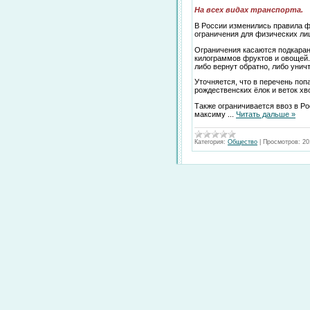
На всех видах транспорта.
В России изменились правила фи
ограничения для физических лиц
Ограничения касаются подкарант
килограммов фруктов и овощей.
либо вернут обратно, либо унич
Уточняется, что в перечень по
рождественских ёлок и веток хв
Также ограничивается ввоз в Р
максиму
...
Читать дальше »
Категория:
Общество
|
Просмотров:
20