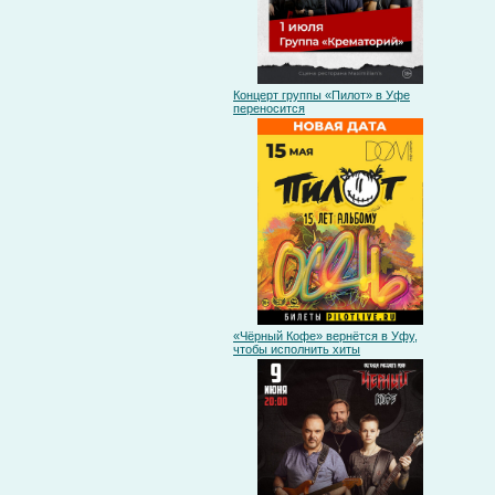
Концерт группы «Пилот» в Уфе
переносится
«Чёрный Кофе» вернётся в Уфу,
чтобы исполнить хиты