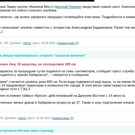
нка! Лидер группы «Калинов Мост»
Дмитрий Ревякин
представил новый сингл. Компози
треком его нового сольного альбома.
Планета», где можно оформить предзаказ готовящейся пластинки. Подробности и комм
ин записывает альбом совместно с гитаристом Александром Бадажковым. Ранее тем ж
 »
в:
205
|
Добавил:
Admin
|
Дата:
19.08.2019
|
Комментарии (0)
в Амуре приблизился к отметке "опасное явление"
его дня, 19 августа, он составляет 595 см.
баровска за прошедшие сутки поднялся на семь сантиметров, сообщает пресс-служба 
ещается у города Хабаровска
", – говорится в сообщении.
нием" считается уровень реки 600 см. Если вода поднимется ещё выше, то на левом б
же 24 придомовые территории в низменностях города. В зоне риска также окажутся жил
здные пути к ТЭЦ-3.
нно осложнил тайфун «Кроса», действовавший на Дальнем Востоке с 14 августа.
пленных жилых домов в Хабаровске возросло до 37. Также в зону подтопления попали
30
|
Добавил:
Admin
|
Дата:
19.08.2019
|
Комментарии (0)
а провоза багажа через границу