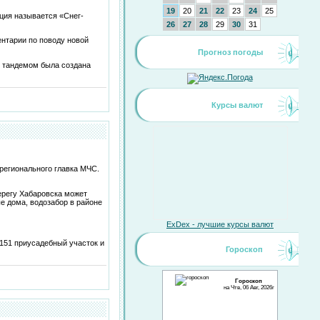
19
20
21
22
23
24
25
ция называется «Снег-
26
27
28
29
30
31
ентарии по поводу новой
Прогноз погоды
е тандемом была создана
Курсы валют
регионального главка МЧС.
ерегу Хабаровска может
ые дома, водозабор в районе
ExDex - лучшие курсы валют
 151 приусадебный участок и
Гороскоп
Гороскоп
на Чтв, 06 Авг, 2026г