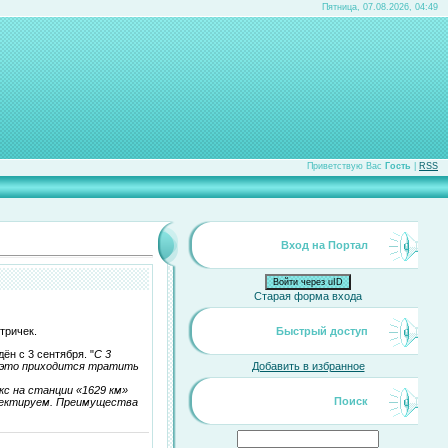
Пятница, 07.08.2026, 04:49
Приветствую Вас
Гость
|
RSS
Вход на Портал
Войти через uID
Старая форма входа
тричек.
Быстрый доступ
н с 3 сентября. "
С 3
а это приходится тратить
Добавить в избранное
с на станции «1629 км»
Поиск
роектируем. Преимущества