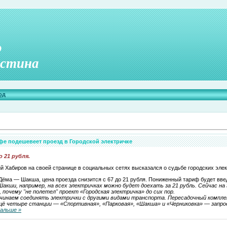
о
стина
од
фе подешевеет проезд в Городской электричке
 21 рубля.
й Хабиров на своей странице в социальных сетях высказался о судьбе городских элек
ёма — Шакша, цена проезда снизится с 67 до 21 рубля. Пониженный тариф будет введё
Шакши, например, на всех электричках можно будет доехать за 21 рубль. Сейчас н
н, почему "не полетел" проект «Городская электричка» до сих пор.
чинаем соединять электрички с другими видами транспорта. Пересадочный комплек
Ещё четыре станции — «Спортивная», «Парковая», «Шакша» и «Черниковка» — зап
альше »