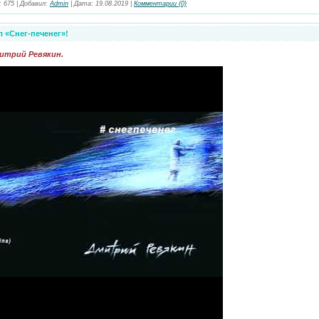
:
675
|
Добавил:
Admin
|
Дата:
19.08.2019
|
Комментарии (0)
 «Снег-печенег»!
итрий Ревякин.