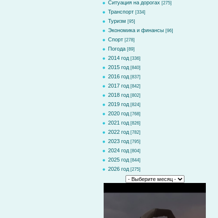
Ситуация на дорогах
[275]
Транспорт
[334]
Туризм
[95]
Экономика и финансы
[96]
Спорт
[278]
Погода
[89]
2014 год
[336]
2015 год
[840]
2016 год
[837]
2017 год
[842]
2018 год
[802]
2019 год
[824]
2020 год
[768]
2021 год
[826]
2022 год
[782]
2023 год
[795]
2024 год
[804]
2025 год
[844]
2026 год
[275]