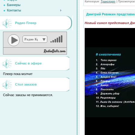
Категория:
Транспорт
|
Просмотров
Баннеры
Контакты
Дмитрий Ревякин представил
Радио Плеер
Новый сингл представил Дм
Радио Кристина
Сейчас в эфире
Плеер пока молчит
Стол заказов
Сейчас заказы не принимаются.