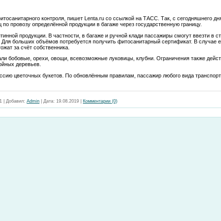
тосанитарного контроля, пишет Lenta.ru со ссылкой на ТАСС. Так, с сегодняшнего дня
 по провозу определённой продукции в багаже через государственную границу.
инной продукции. В частности, в багаже и ручной клади пассажиры смогут ввезти в ст
 Для больших объёмов потребуется получить фитосанитарный сертификат. В случае е
тожат за счёт собственника.
пали бобовые, орехи, овощи, всевозможные луковицы, клубни. Ограничения также дейс
ойных деревьев.
оссию цветочных букетов. По обновлённым правилам, пассажир любого вида транспорт
1
|
Добавил:
Admin
|
Дата:
19.08.2019
|
Комментарии (0)