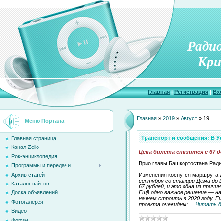
Ради
Кри
Главная
|
Регистрация
|
Вх
Главная
»
2019
»
Август
»
19
Меню Портала
Транспорт и сообщения: В У
Главная страница
Канал Zello
Цена билета снизится с 67 до
Рок-энциклопедия
Врио главы Башкортостана Ради
Программы и передачи
Архив статей
Изменения коснутся маршрута Д
сентября со станции Дёма до 
Каталог сайтов
67 рублей, и это одна из причи
Ещё одно важное решение — на
Доска объявлений
начнем строить в 2020 году. 
Фотогалерея
проекта очевидны:
...
Читать д
Видео
Форум