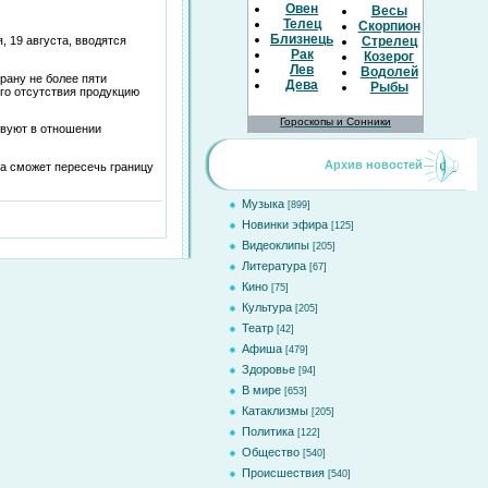
Овен
Весы
Телец
Скорпион
Близнецы
, 19 августа, вводятся
Стрелец
Рак
Козерог
Лев
Водолей
рану не более пяти
Дева
Рыбы
го отсутствия продукцию
Гороскопы и Сонники
твуют в отношении
Архив новостей
а сможет пересечь границу
Музыка
[899]
Новинки эфира
[125]
Видеоклипы
[205]
Литература
[67]
Кино
[75]
Культура
[205]
Театр
[42]
Афиша
[479]
Здоровье
[94]
В мире
[653]
Катаклизмы
[205]
Политика
[122]
Общество
[540]
Происшествия
[540]