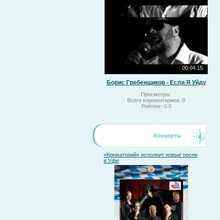
00:04:15
Борис Гребенщиков - Если Я Уйду
Просмотры:
Всего комментариев:
0
Рейтинг:
0.0
Концерты
«Крематорий» исполнит новые песни
в Уфе