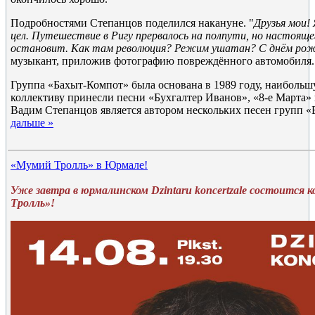
Подробностями Степанцов поделился накануне. "
Друзья мои!
цел. Путешествие в Ригу прервалось на полпути, но настояще
остановит. Как там революция? Режим ушатан? С днём рож
музыкант, приложив фотографию повреждённого автомобиля.
Группа «Бахыт-Компот» была основана в 1989 году, наибольш
коллективу принесли песни «Бухгалтер Иванов», «8-е Марта» 
Вадим Степанцов является автором нескольких песен групп «
дальше »
«Мумий Тролль» в Юрмале!
Уже завтра в юрмалинском Dzintaru koncertzale состоится
Тролль»!