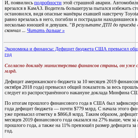
И, появились
подробности
этой страшной аварии. Автомобиль
врезался в КамАЗ. Водитель большегруза пытался избежать с
остановился, видя опасные манёвры ехавшей навстречу Toyota
равно врезалась в него, погибли и пострадали находившиеся в
несколько юношей и девушек. "
В результате ДТП до приезда
скончал
...
Читать дальше »
Экономика и финансы: Дефицит бюджета США превысил общи
год
Согласно докладу министерства финансов страны, он уже с
млрд.
Дефицит американского бюджета за 10 месяцев 2019 финансово
октября 2018 года) превысил общий показатель за весь прош
следует из распространённого накануне доклада Минфина С
По итогам прошлого финансового года в США был зафиксиро
года дефицит бюджета — почти $779 млрд. С начала этого фи
уже превысил отметку в $866,8 млрд. Таким образом, дефицит
месяцев 2019 финансового года оказался на 27% выше, чем з
прошлого года, а также на 11% превзошёл размер дефицита за
год.