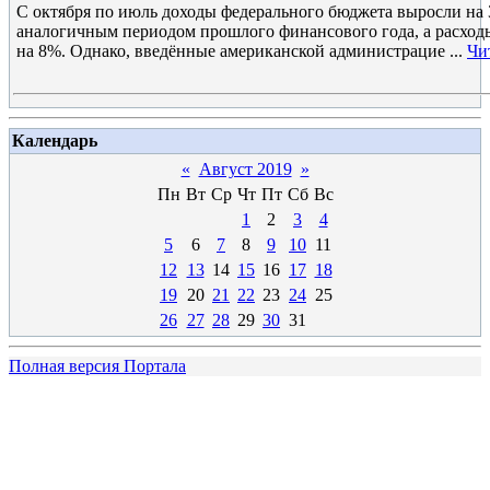
С октября по июль доходы федерального бюджета выросли на
аналогичным периодом прошлого финансового года, а расход
на 8%. Однако, введённые американской администрацие
...
Чи
Календарь
«
Август 2019
»
Пн
Вт
Ср
Чт
Пт
Сб
Вс
1
2
3
4
5
6
7
8
9
10
11
12
13
14
15
16
17
18
19
20
21
22
23
24
25
26
27
28
29
30
31
Полная версия Портала