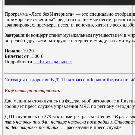
Программа «Лето без Интернета» — это специально отобранн
"приморские сувениры": редко исполняемые песни, романтич
аранжировках, премьеры песен и, конечно, хиты из всех альбо
Завтрашний концерт станет музыкальным путешествием в ми
встречей с друзьями, которую с нетерпением ждут и сами муз
Начало
: 19.30
Билеты
: от 1300 €
Подробности
...
Читать дальше »
Ситуация на дорогах: В ДТП на трассе «Лена» в Якутии погиб
Ещё четверо пострадали.
Две машины столкнулись на федеральной автодороге в Якутии
сообщает пресс-служба управления МЧС по региону сегодня ут
ДТП случилось на 379-м километре трассы «Лена». "
В резуль
пять человек погибли, четыре человека пострадали. Спасате
по деблокировке погибших
", – рассказали в пресс-службе.