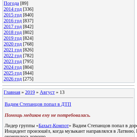
Погода
[89]
2014 год
[336]
2015 год
[840]
2016 год
[837]
2017 год
[842]
2018 год
[802]
2019 год
[824]
2020 год
[768]
2021 год
[826]
2022 год
[782]
2023 год
[795]
2024 год
[804]
2025 год
[844]
2026 год
[275]
Главная
»
2019
»
Август
»
13
Вадим Степанцов попал в ДТП
Помощь медиков ему не потребовалась.
Лидер группы «
Бахыт-Компот
» Вадим Степанцов попал в до
Инцидент произошёл, когда музыкант направлялся в Латвию. 
окончилось хорошо.