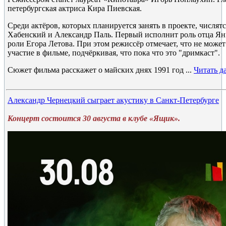
петербургская актриса Кира Пиевская.
Среди актёров, которых планируется занять в проекте, числят
Хабенский и Александр Паль. Первый исполнит роль отца Ян
роли Егора Летова. При этом режиссёр отмечает, что не может
участие в фильме, подчёркивая, что пока что это "дримкаст".
Сюжет фильма расскажет о майских днях 1991 год
...
Читать д
Александр Чернецкий сыграет акустику в Санкт-Петербурге
Концерт состоится 30 августа в клубе «Ящик».