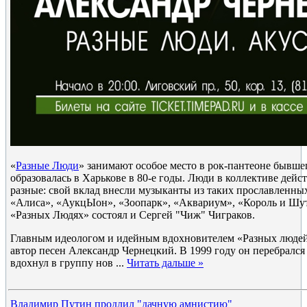
«
Разные Люди
» занимают особое место в рок-пантеоне бывше
образовалась в Харькове в 80-е годы. Люди в коллективе дейс
разные: свой вклад внесли музыканты из таких прославленны
«Алиса», «АукцЫон», «Зоопарк», «Аквариум», «Король и Шут»
«Разных Людях» состоял и Сергей "Чиж" Чиграков.
Главным идеологом и идейным вдохновителем «Разных людей
автор песен Александр Чернецкий. В 1999 году он перебрался 
вдохнул в группу нов
...
Читать дальше »
Владимир Путин продлил "дачную амнистию"