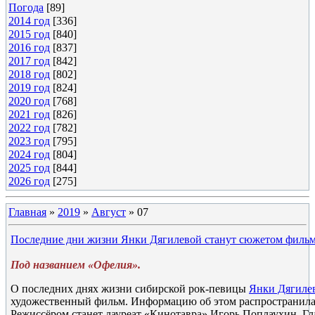
Погода
[89]
2014 год
[336]
2015 год
[840]
2016 год
[837]
2017 год
[842]
2018 год
[802]
2019 год
[824]
2020 год
[768]
2021 год
[826]
2022 год
[782]
2023 год
[795]
2024 год
[804]
2025 год
[844]
2026 год
[275]
Главная
»
2019
»
Август
»
07
Последние дни жизни Янки Дягилевой станут сюжетом филь
Под названием «Офелия».
О последних днях жизни сибирской рок-певицы
Янки Дягиле
художественный фильм. Информацию об этом распространила
Режиссёром станет лауреат «Кинотавра» Игорь Поплаухин. Г