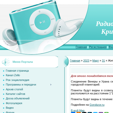
Ради
Кри
Главная
|
Регистрация
|
Вх
Главная
»
2023
»
Март
»
31
» Жит
Меню Портала
Главная страница
Канал Zello
Для этого понадобятся теле
Рок-энциклопедия
Соединение Венеры и Урана см
Программы и передачи
городской планетарий.
Архив статей
Планеты будут видны в созвез
расположится на расстоянии 1°17
Каталог сайтов
Доска объявлений
Планеты будут видны в течение 3
Фотогалерея
Подробнее на
Gorobzor.ru
Видео
В мой Мир
Форум