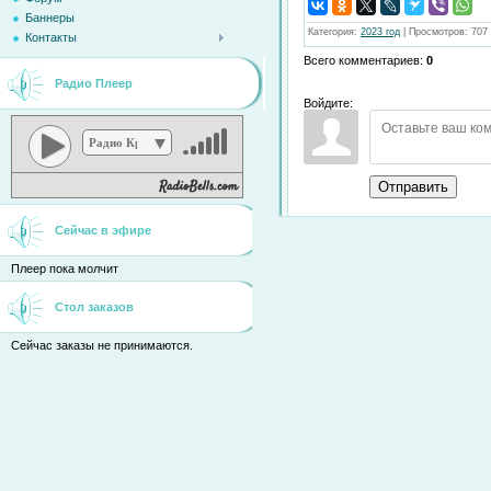
Баннеры
Категория
:
2023 год
|
Просмотров
:
707
Контакты
Всего комментариев
:
0
Радио Плеер
Войдите:
Радио Кристина
Отправить
Сейчас в эфире
Плеер пока молчит
Стол заказов
Сейчас заказы не принимаются.