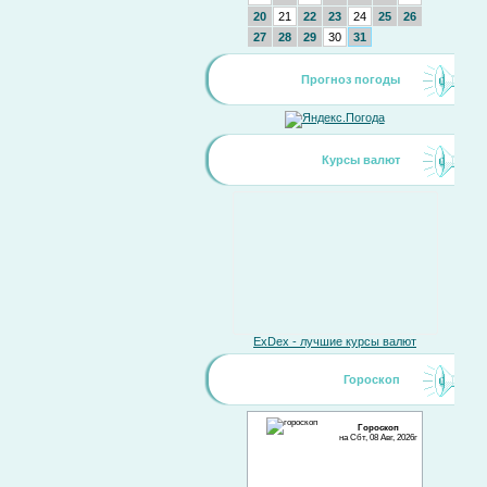
20
21
22
23
24
25
26
27
28
29
30
31
Прогноз погоды
Курсы валют
ExDex - лучшие курсы валют
Гороскоп
Гороскоп
на Сбт, 08 Авг, 2026г