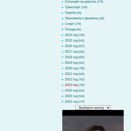
Ситуация на дорогах
[275]
Транспорт
[334]
Туризм
[95]
Экономика и финансы
[96]
Спорт
[278]
Погода
[89]
2014 год
[336]
2015 год
[840]
2016 год
[837]
2017 год
[842]
2018 год
[802]
2019 год
[824]
2020 год
[768]
2021 год
[826]
2022 год
[782]
2023 год
[795]
2024 год
[804]
2025 год
[844]
2026 год
[275]