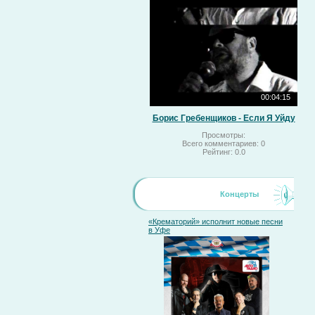
00:04:15
Борис Гребенщиков - Если Я Уйду
Просмотры:
Всего комментариев:
0
Рейтинг:
0.0
Концерты
«Крематорий» исполнит новые песни
в Уфе