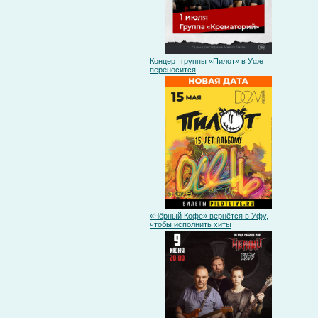
Концерт группы «Пилот» в Уфе
переносится
«Чёрный Кофе» вернётся в Уфу,
чтобы исполнить хиты