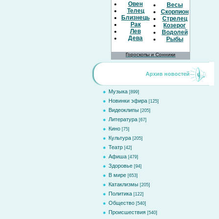
Овен
Весы
Телец
Скорпион
Близнецы
Стрелец
Рак
Козерог
Лев
Водолей
Дева
Рыбы
Гороскопы и Сонники
Архив новостей
Музыка
[899]
Новинки эфира
[125]
Видеоклипы
[205]
Литература
[67]
Кино
[75]
Культура
[205]
Театр
[42]
Афиша
[479]
Здоровье
[94]
В мире
[653]
Катаклизмы
[205]
Политика
[122]
Общество
[540]
Происшествия
[540]