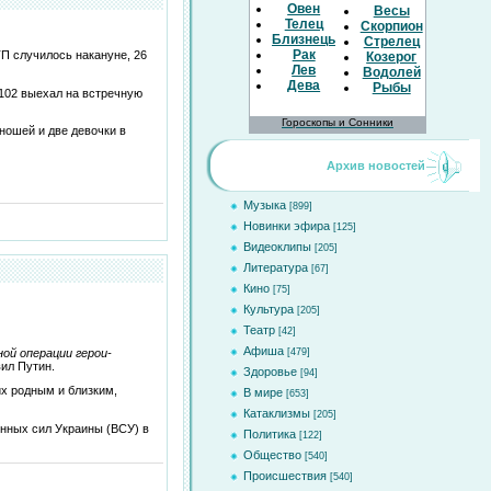
Овен
Весы
Телец
Скорпион
Близнецы
Стрелец
Рак
ТП случилось накануне, 26
Козерог
Лев
Водолей
Дева
Рыбы
102 выехал на встречную
Гороскопы и Сонники
ношей и две девочки в
Архив новостей
Музыка
[899]
Новинки эфира
[125]
Видеоклипы
[205]
Литература
[67]
Кино
[75]
Культура
[205]
Театр
[42]
Афиша
ной операции герои-
[479]
вил Путин.
Здоровье
[94]
их родным и близким,
В мире
[653]
Катаклизмы
[205]
нных сил Украины (ВСУ) в
Политика
[122]
Общество
[540]
Происшествия
[540]