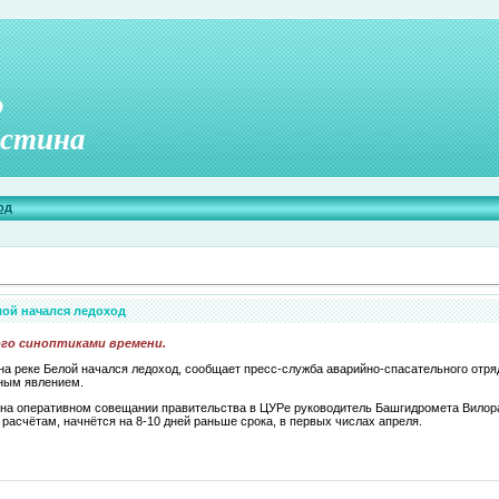
о
стина
од
лой начался ледоход
го синоптиками времени.
на реке Белой начался ледоход, сообщает пресс-служба аварийно-спасательного отря
ным явлением.
на оперативном совещании правительства в ЦУРе руководитель Башгидромета Вилора
х расчётам, начнётся на 8-10 дней раньше срока, в первых числах апреля.