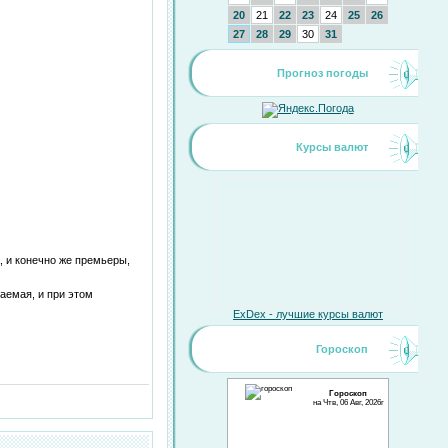
20
21
22
23
24
25
26
27
28
29
30
31
Прогноз погоды
Курсы валют
, и конечно же премьеры,
аемая, и при этом
ExDex - лучшие курсы валют
Гороскоп
Гороскоп
на Чтв, 06 Авг, 2026г