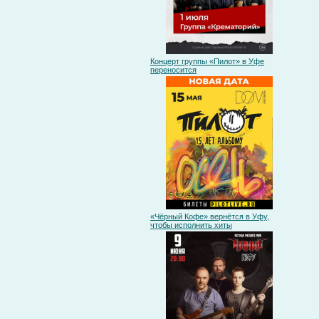
Концерт группы «Пилот» в Уфе
переносится
«Чёрный Кофе» вернётся в Уфу,
чтобы исполнить хиты