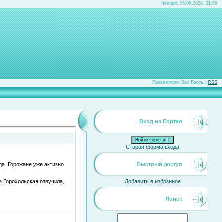
Четверг, 06.08.2026, 21:58
Приветствую Вас
Гость
|
RSS
Вход на Портал
Войти через uID
Старая форма входа
да. Горожане уже активно
Быстрый доступ
 Горохольская озвучила,
Добавить в избранное
Поиск