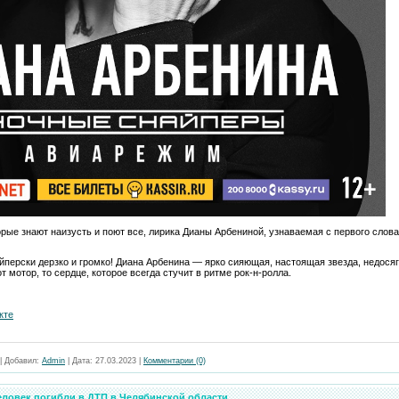
орые знают наизусть и поют все, лирика Дианы Арбениной, узнаваемая с первого слова
йперски дерзко и громко! Диана Арбенина — ярко сияющая, настоящая звезда, недосяг
 мотор, то сердце, которое всегда стучит в ритме рок-н-ролла.
кте
|
Добавил:
Admin
|
Дата:
27.03.2023
|
Комментарии (0)
человек погибли в ДТП в Челябинской области