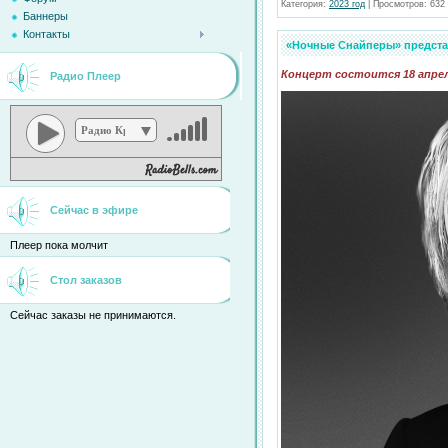
Категория:
2023 год
|
Просмотров:
632
Баннеры
Контакты
«Ночные Снайперы» предста
Концерт состоится 18 апрел
Радио Плеер
Радио Кристина
Сейчас в эфире
Плеер пока молчит
Стол заказов
Сейчас заказы не принимаются.