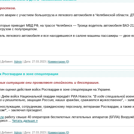
дростков.
ате аварии с участием большегруза и легкового автомобиля в Челябинской области. Д
торые приводит МВД РФ, на трассе Челябинск — Троицк водитель автомобиля ВАЗ-21
егрузом с полуприцепом.
тель легкового автомобиля и все находившиеся в салоне машины пассажиры — двое ю
|
Добавил:
Admin
|
Дата:
27.03.2023
|
Комментарии (0)
к Росгвардии в зоне спецоперации
жных ситуациях они проявляют стойкость и бесстрашие.
ин оценил действия войск Росгвардии в зоне спецоперации на Украине.
с Днём войск Национальной гвардии передаёт РИА Новости. "
В ходе специальной воен
о и решительно, защищая Россию, наших граждан, сражаются мужественно
", – зая
ннослужащим, сотрудникам, гражданскому персоналу, ветеранам Росгвардии, а также 
ком!
", – заключил президент.
кли
работу свыше 40 операторов беспилотных летательных аппаратов (БПЛА) Вооружё
 респ
...
Читать дальше »
|
Добавил:
Admin
|
Дата:
27.03.2023
|
Комментарии (0)