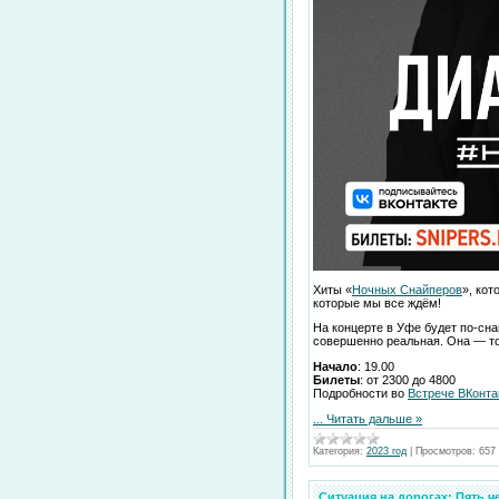
Хиты «
Ночных Снайперов
», кот
которые мы все ждём!
На концерте в Уфе будет по-сна
совершенно реальная. Она — тот
Начало
: 19.00
Билеты
: от 2300 до 4800
Подробности во
Встрече ВКонта
...
Читать дальше »
Категория:
2023 год
|
Просмотров:
657
Ситуация на дорогах: Пять 