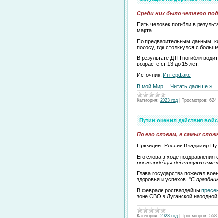
Среди них было четверо по
Пять человек погибли в результ
марта.
По предварительным данным, ко
полосу, где столкнулся с больш
В результате ДТП погибли води
возрасте от 13 до 15 лет.
Источник:
Интерфакс
В мой Мир
...
Читать дальше »
Категория:
2023 год
|
Просмотров:
624
Путин оценил действия войс
По его словам, в самых сло
Президент России Владимир Пут
Его слова в ходе поздравления 
росгвардейцы действуют смел
Глава государства пожелал вое
здоровья и успехов. "
С праздни
В феврале росгвардейцы
пресе
зоне СВО в Луганской народной
Категория:
2023 год
|
Просмотров:
558