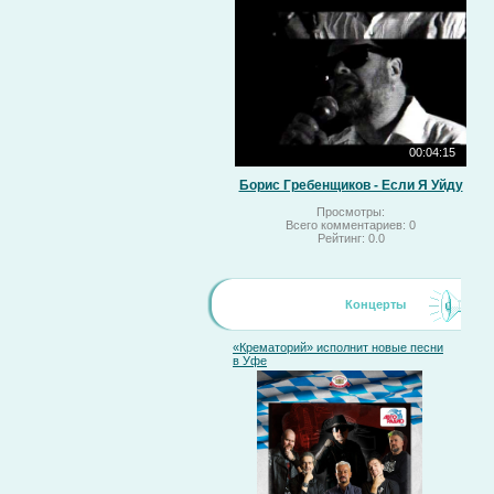
00:04:15
Борис Гребенщиков - Если Я Уйду
Просмотры:
Всего комментариев:
0
Рейтинг:
0.0
Концерты
«Крематорий» исполнит новые песни
в Уфе