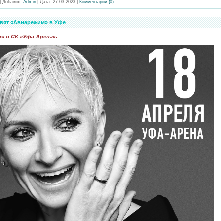
|
Добавил:
Admin
|
Дата:
27.03.2023
|
Комментарии (0)
вят «Авиарежим» в Уфе
я в СК «Уфа-Арена».