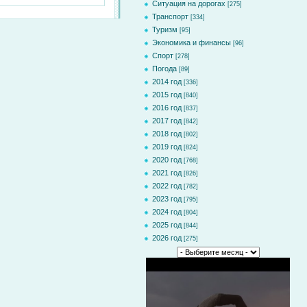
Ситуация на дорогах
[275]
Транспорт
[334]
Туризм
[95]
Экономика и финансы
[96]
Спорт
[278]
Погода
[89]
2014 год
[336]
2015 год
[840]
2016 год
[837]
2017 год
[842]
2018 год
[802]
2019 год
[824]
2020 год
[768]
2021 год
[826]
2022 год
[782]
2023 год
[795]
2024 год
[804]
2025 год
[844]
2026 год
[275]