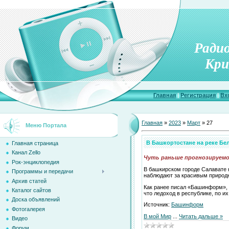
Ради
Кри
Главная
|
Регистрация
|
Вх
Главная
»
2023
»
Март
»
27
Меню Портала
В Башкортостане на реке Бе
Главная страница
Канал Zello
Чуть раньше прогнозируемо
Рок-энциклопедия
В башкирском городе Салавате 
Программы и передачи
наблюдают за красивым природ
Архив статей
Как ранее писал «Башинформ», 
Каталог сайтов
что ледоход в республике, по и
Доска объявлений
Источник:
Башинформ
Фотогалерея
В мой Мир
...
Читать дальше »
Видео
Форум