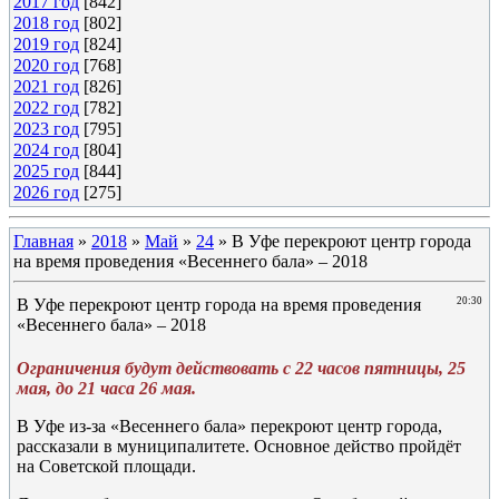
2017 год
[842]
2018 год
[802]
2019 год
[824]
2020 год
[768]
2021 год
[826]
2022 год
[782]
2023 год
[795]
2024 год
[804]
2025 год
[844]
2026 год
[275]
Главная
»
2018
»
Май
»
24
» В Уфе перекроют центр города
на время проведения «Весеннего бала» – 2018
В Уфе перекроют центр города на время проведения
20:30
«Весеннего бала» – 2018
Ограничения будут действовать с 22 часов пятницы, 25
мая, до 21 часа 26 мая.
В Уфе из-за «Весеннего бала» перекроют центр города,
рассказали в муниципалитете. Основное действо пройдёт
на Советской площади.