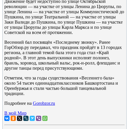
Движение будет недоступно по улице Октябрьской
революции — на участке от улицы Ленина до Цюрупы, по
улице Ленина — на участке от улицы Коммунистической до
Пушкина, по улице Театральной — на участке от улицы
Заки Валиди до Пушкина, по улице Пушкина — на участке
от улицы Цюрупы до улицы Карла Маркса и по улице
Советской на всем её протяжении.
Весенний бал посвящён «Последнему звонку». Ранее
ГорОбзор.ру передавал, что праздник пройдёт в 13 городах
региона, а главной темой бала этого года стал «Край
родной». В этот день выпускники исполнят полонез,
бранль, хоровод, школьный вальс, рок-н-ролл, флешданс и
другие танцы перед присутствующими.
Отметим, что за годы существования «Весеннего бала»
около 54 тысяч одиннадцатиклассников Башкортостана и
Оренбуржья и стали частью большой танцевальной
традиции.
Подробнее на
Gorobzor.ru
В мой Мир