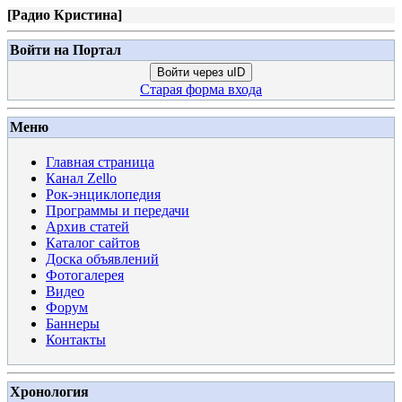
[
Радио Кристина
]
Войти на Портал
Войти через uID
Старая форма входа
Меню
Главная страница
Канал Zello
Рок-энциклопедия
Программы и передачи
Архив статей
Каталог сайтов
Доска объявлений
Фотогалерея
Видео
Форум
Баннеры
Контакты
Хронология