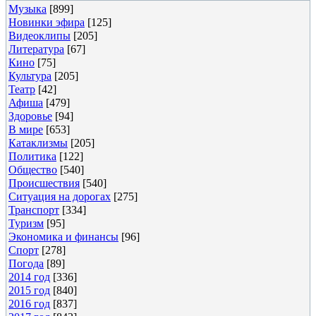
Музыка
[899]
Новинки эфира
[125]
Видеоклипы
[205]
Литература
[67]
Кино
[75]
Культура
[205]
Театр
[42]
Афиша
[479]
Здоровье
[94]
В мире
[653]
Катаклизмы
[205]
Политика
[122]
Общество
[540]
Происшествия
[540]
Ситуация на дорогах
[275]
Транспорт
[334]
Туризм
[95]
Экономика и финансы
[96]
Спорт
[278]
Погода
[89]
2014 год
[336]
2015 год
[840]
2016 год
[837]