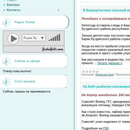
Баннеры
Контакты
В Башкортостане сильный в
Погибших и пострадавших н
Радио Плеер
Непогода оставила следы в Баш
Буздякского района республики.
Звонок диспетчеру поступил на
Радио Кристина
Каран Буздякского района сорв
Когда на место прибыли спасат
покрытия сорвал ураганный вете
рассказали в пресс-службе упр
Как рассказали в ведомстве, эт
Сейчас в эфире
пришло
...
Читать дальше »
Плеер пока молчит
Категория:
Происшествия
|
Просмотро
Стол заказов
На Кубе разбился пассажирс
Сейчас заказы не принимаются.
На борту находились 104 пас
Самолёт Boeing 737, арендованн
минувшую пятницу, передал CNN
Как стало известно, лайнер пр
de Aviacion. Boeing направлялся
Самолёт упал недалеко от терм
Подробнее на
РБК