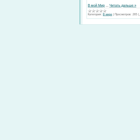
В мой Мир
...
Читать дальше »
Категория:
В мире
|
Просмотров:
265
|