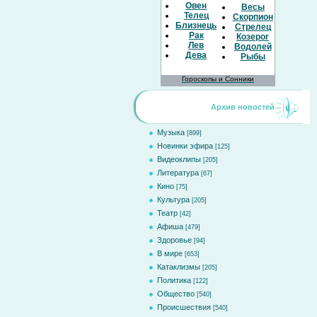
Овен
Весы
Телец
Скорпион
Близнецы
Стрелец
Рак
Козерог
Лев
Водолей
Дева
Рыбы
Гороскопы и Сонники
Архив новостей
Музыка
[899]
Новинки эфира
[125]
Видеоклипы
[205]
Литература
[67]
Кино
[75]
Культура
[205]
Театр
[42]
Афиша
[479]
Здоровье
[94]
В мире
[653]
Катаклизмы
[205]
Политика
[122]
Общество
[540]
Происшествия
[540]