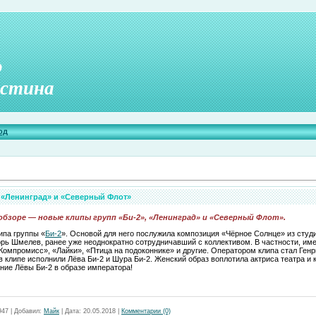
о
стина
од
 «Ленинград» и «Северный Флот»
бзоре — новые клипы групп «Би-2», «Ленинград» и «Северный Флот».
ипа группы «
Би-2
». Основой для него послужила композиция «Чёрное Солнце» из студ
рь Шмелев, ранее уже неоднократно сотрудничавший с коллективом. В частности, им
«Компромисс», «Лайки», «Птица на подоконнике» и другие. Оператором клипа стал Ген
в клипе исполнили Лёва Би-2 и Шура Би-2. Женский образ воплотила актриса театра и 
ние Лёвы Би-2 в образе императора!
947
|
Добавил:
Майк
|
Дата:
20.05.2018
|
Комментарии (0)