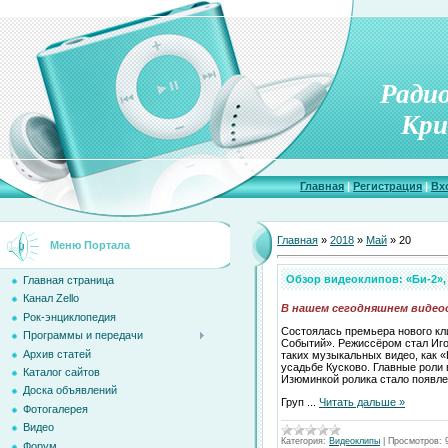
Ради
Кри
Главная
|
Регистрация
|
Вх
Главная
»
2018
»
Май
»
20
Меню Портала
Обзор видеоклипов: «Би-2»,
Главная страница
Канал Zello
В нашем сегодняшнем видеоо
Рок-энциклопедия
Состоялась премьера нового кл
Программы и передачи
Событий». Режиссёром стал Иго
Архив статей
таких музыкальных видео, как 
усадьбе Кусково. Главные роли 
Каталог сайтов
Изюминкой ролика стало появле
Доска объявлений
Груп
...
Читать дальше »
Фотогалерея
Видео
Категория:
Видеоклипы
|
Просмотров:
Форум