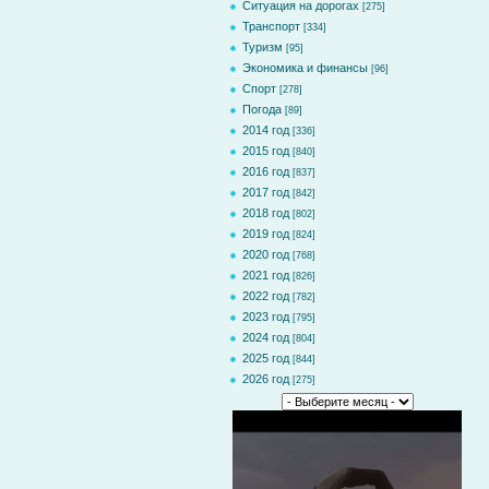
Ситуация на дорогах
[275]
Транспорт
[334]
Туризм
[95]
Экономика и финансы
[96]
Спорт
[278]
Погода
[89]
2014 год
[336]
2015 год
[840]
2016 год
[837]
2017 год
[842]
2018 год
[802]
2019 год
[824]
2020 год
[768]
2021 год
[826]
2022 год
[782]
2023 год
[795]
2024 год
[804]
2025 год
[844]
2026 год
[275]