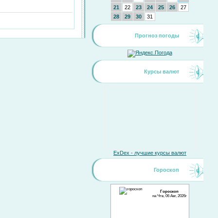
21
22
23
24
25
26
27
28
29
30
31
Прогноз погоды
Курсы валют
ExDex - лучшие курсы валют
Гороскоп
Гороскоп
на Чтв, 06 Авг, 2026г