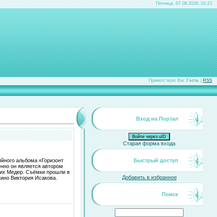
Пятница, 07.08.2026, 01:23
Приветствую Вас
Гость
|
RSS
Вход на Портал
Войти через uID
Старая форма входа
ийного альбома «Горизонт
Быстрый доступ
енно он является автором
рих Медер. Съёмки прошли в
Добавить в избранное
кино Виктория Исакова.
Поиск