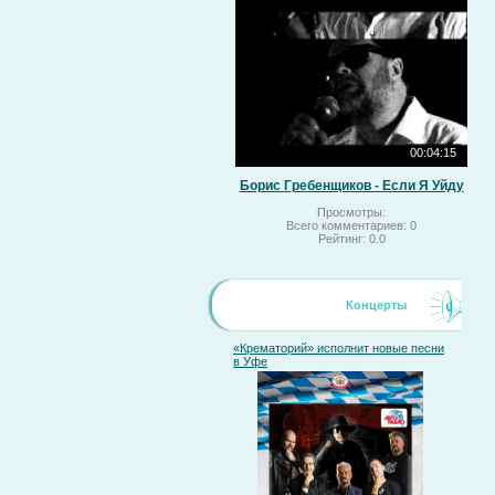
00:04:15
Борис Гребенщиков - Если Я Уйду
Просмотры:
Всего комментариев:
0
Рейтинг:
0.0
Концерты
«Крематорий» исполнит новые песни
в Уфе