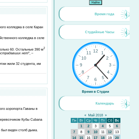
Время года
ого колледжа в селе Каран
Студийные Часы
йственного колледжа в селе
2
только 60. Остальные 390 м
пострадавших нет
", –
итии жили 32 студента, им
Время в Студии
Календарь
ого аэропорта Гаваны в
«
Май 2018
»
перевозчиком Кубы Cubana
Пн
Вт
Ср
Чт
Пт
Сб
Вс
1
2
3
4
5
6
 был виден столб дыма.
7
8
9
10
11
12
13
14
15
16
17
18
19
20