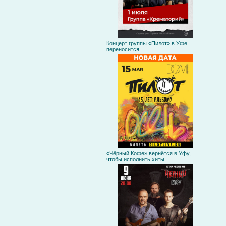
Концерт группы «Пилот» в Уфе
переносится
«Чёрный Кофе» вернётся в Уфу,
чтобы исполнить хиты