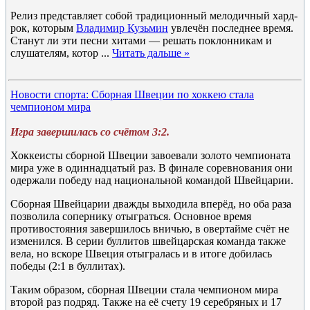
Релиз представляет собой традиционный мелодичный хард-
рок, которым
Владимир Кузьмин
увлечён последнее время.
Станут ли эти песни хитами — решать поклонникам и
слушателям, котор
...
Читать дальше »
Новости спорта: Сборная Швеции по хоккею стала
чемпионом мира
Игра завершилась со счётом 3:2.
Хоккеисты сборной Швеции завоевали золото чемпионата
мира уже в одиннадцатый раз. В финале соревнования они
одержали победу над национальной командой Швейцарии.
Сборная Швейцарии дважды выходила вперёд, но оба раза
позволила сопернику отыграться. Основное время
противостояния завершилось вничью, в овертайме счёт не
изменился. В серии буллитов швейцарская команда также
вела, но вскоре Швеция отыгралась и в итоге добилась
победы (2:1 в буллитах).
Таким образом, сборная Швеции стала чемпионом мира
второй раз подряд. Также на её счету 19 серебряных и 17