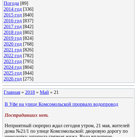
Погода
[89]
2014 год
[336]
2015 год
[840]
2016 год
[837]
2017 год
[842]
2018 год
[802]
2019 год
[824]
2020 год
[768]
2021 год
[826]
2022 год
[782]
2023 год
[795]
2024 год
[804]
2025 год
[844]
2026 год
[275]
Главная
»
2018
»
Май
»
21
В Уфе на улице Комсомольской прорвало водопровод
Пострадавших нет.
Неприятный сюрприз ждал сегодня утром, 21 мая, жителей
дома №21/1 по улице Комсомольской: дворовую дорогу по
щиколотку затопила грязная жижа. Вода вплотную