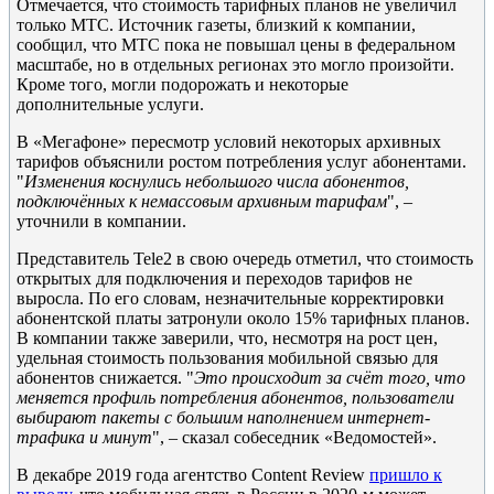
Отмечается, что стоимость тарифных планов не увеличил
только МТС. Источник газеты, близкий к компании,
сообщил, что МТС пока не повышал цены в федеральном
масштабе, но в отдельных регионах это могло произойти.
Кроме того, могли подорожать и некоторые
дополнительные услуги.
В «Мегафоне» пересмотр условий некоторых архивных
тарифов объяснили ростом потребления услуг абонентами.
"
Изменения коснулись небольшого числа абонентов,
подключённых к немассовым архивным тарифам
", –
уточнили в компании.
Представитель Tele2 в свою очередь отметил, что стоимость
открытых для подключения и переходов тарифов не
выросла. По его словам, незначительные корректировки
абонентской платы затронули около 15% тарифных планов.
В компании также заверили, что, несмотря на рост цен,
удельная стоимость пользования мобильной связью для
абонентов снижается. "
Это происходит за счёт того, что
меняется профиль потребления абонентов, пользователи
выбирают пакеты с большим наполнением интернет-
трафика и минут
", – сказал собеседник «Ведомостей».
В декабре 2019 года агентство Content Review
пришло к