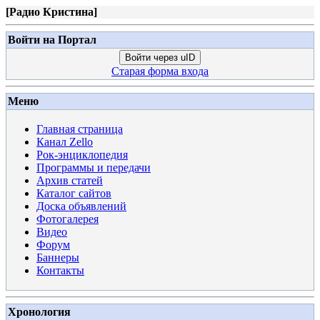
[
Радио Кристина
]
Войти на Портал
Войти через uID
Старая форма входа
Меню
Главная страница
Канал Zello
Рок-энциклопедия
Программы и передачи
Архив статей
Каталог сайтов
Доска объявлений
Фотогалерея
Видео
Форум
Баннеры
Контакты
Хронология