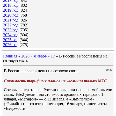
2017 год
[842]
2018 год
[802]
2019 год
[824]
2020 год
[768]
2021 год
[826]
2022 год
[782]
2023 год
[795]
2024 год
[804]
2025 год
[844]
2026 год
[275]
Главная
»
2020
»
Январь
»
17
» В России выросли цены на
сотовую связь
В России выросли цены на сотовую связь
09:30
Стоимость тарифных планов не увеличил только МТС
Сотовые операторы в России повысили цены на мобильную
связь: Tele2 увеличила стоимость архивных тарифов с 1
января, «Мегафон» — с 13 января, а «Вымпелком»
(«Билайн») — со вчерашнего дня, 16 января, пишет газета
«Ведомости».