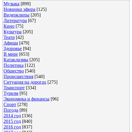
Музыка
[899]
Новинки эфира
[125]
Видеоклипы
[205]
Литература
[67]
Кино
[75]
Культура
[205]
Театр
[42]
Афиша
[479]
Здоровье
[94]
В мире
[653]
Катаклизмы
[205]
Политика
[122]
Общество
[540]
Происшествия
[540]
Ситуация на дорогах
[275]
Транспорт
[334]
Туризм
[95]
Экономика и финансы
[96]
Спорт
[278]
Погода
[89]
2014 год
[336]
2015 год
[840]
2016 год
[837]