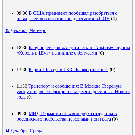
09:30
В США президент пообещал разобраться с
невыдачей виз российской делегации в ООН
(0)
05 Декабря, Четверг
18:30
Балу переиздал «Акустический Альбом» группы
«Король и Шут» на виниле с бонусами
(0)
13:30
Юрий Шевчук в ГКЗ «Башкортостан»!
(0)
11:30
Транспорт и сообщения: В Москве Тверскую
улицу впервые перекроют на десять дней из-за Нового
года
(0)
09:30
МИД Германии объявил двух сотрудников
российского посольства персонами нон грата
(0)
04 Декабря, Среда