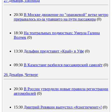
27 Декабря, Пятница
20:30
В Москве движение по "оранжевой" ветке метро
прерывалось из-за упавшего на пути пассажира
(0)
18:30
На театральных подмостках: Умерла Галина
Волчек
(0)
13:30
Дельфин представит «Край» в Уфе
(0)
09:30
В Казахстане разбился пассажирский самолёт
(0)
26 Декабря, Четверг
20:30
В России утвердили новые правила регистрации
автомобилей
(0)
15:30
Дмитрий Ревякин выпустил «#снегпеченег»!
(0)