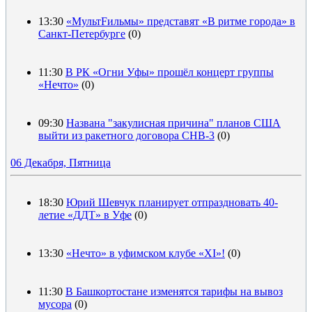
13:30
«МультFильмы» представят «В ритме города» в
Санкт-Петербурге
(0)
11:30
В РК «Огни Уфы» прошёл концерт группы
«Нечто»
(0)
09:30
Названа "закулисная причина" планов США
выйти из ракетного договора СНВ-3
(0)
06 Декабря, Пятница
18:30
Юрий Шевчук планирует отпраздновать 40-
летие «ДДТ» в Уфе
(0)
13:30
«Нечто» в уфимском клубе «XI»!
(0)
11:30
В Башкортостане изменятся тарифы на вывоз
мусора
(0)