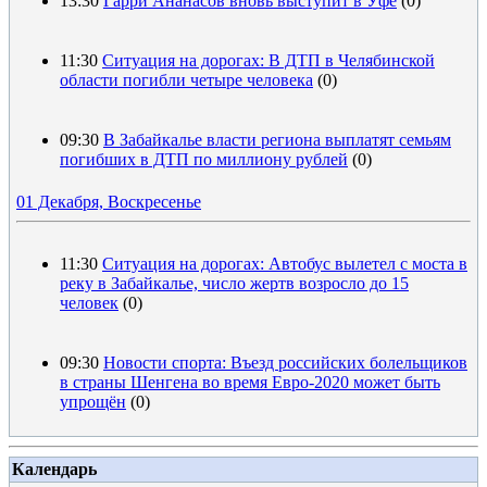
13:30
Гарри Ананасов вновь выступит в Уфе
(0)
11:30
Ситуация на дорогах: В ДТП в Челябинской
области погибли четыре человека
(0)
09:30
В Забайкалье власти региона выплатят семьям
погибших в ДТП по миллиону рублей
(0)
01 Декабря, Воскресенье
11:30
Ситуация на дорогах: Автобус вылетел с моста в
реку в Забайкалье, число жертв возросло до 15
человек
(0)
09:30
Новости спорта: Въезд российских болельщиков
в страны Шенгена во время Евро-2020 может быть
упрощён
(0)
Календарь