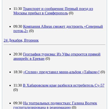
11:30
Транспорт и сообщения: Первый поезд из
Москвы прибыл в Симферополь
(0)
09:30
Компания Allseas сможет достроить «Северный
поток-2»
(0)
24 Декабря, Вторник
20:30
География туризма: Из Уфы откроется прямой
авиврейс в Ереван
(0)
18:30
«Сплин» представил мини-альбом «Тайком»!
(0)
11:30
В Хабаровском крае разбился истребитель Су-57
(0)
09:30
На театральных подмостках: Галина Волчек
госпитализирована в реанимацию
(0)