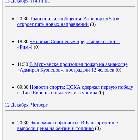
13 Декабря, Пятница
20:30
Транспорт и сообщения: Аэропорт «Уфа»
откроет пять новых направлений
(0)
18:30
«Ночные Снайперы» представляют сингл
«Рим»!
(0)
11:30
В Мурманске произошёл пожар на авианосце
«Адмирал Кузнецов», пострадали 12 человек
(0)
09:30
Новости спорта: ЦСКА одержал первую победу
в Лиге Европы и вылетел из турнира
(0)
12 Декабря, Четверг
20:30
Экономика и финансы: В Башкортостане
выросли цены на бензин и топливо
(0)