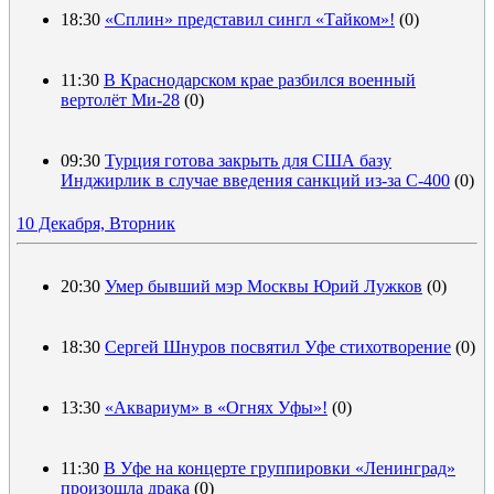
18:30
«Сплин» представил сингл «Тайком»!
(0)
11:30
В Краснодарском крае разбился военный
вертолёт Ми-28
(0)
09:30
Турция готова закрыть для США базу
Инджирлик в случае введения санкций из-за С-400
(0)
10 Декабря, Вторник
20:30
Умер бывший мэр Москвы Юрий Лужков
(0)
18:30
Сергей Шнуров посвятил Уфе стихотворение
(0)
13:30
«Аквариум» в «Огнях Уфы»!
(0)
11:30
В Уфе на концерте группировки «Ленинград»
произошла драка
(0)