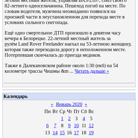
летний местный житель, управляя ВАЗ-2107, сбил своего
82-летнего односельчанина. Пешеход погиб на месте. По
словам водителя, мужчина неожиданно появился на
проезжей части в неустановленном для перехода месте в
условиях сильного снегопада.
Ещё одно смертельное ДТП произошло в девятом часу
вечера в Белорецке. 22-летний местный житель за
рулём Land Rover Freelander наехал на 53-летнюю женщину,
которая также переходила дорогу в неположенном месте.
Потерпевшая скончалась до приезда медиков.
Также в Далекановском районе около 1:30 (екб) на 54
километре трассы Чишмы &m
...
Читать дальше »
Календарь
«
Январь 2020
»
Пн
Вт
Ср
Чт
Пт
Сб
Вс
1
2
3
4
5
6
7
8
9
10
11
12
13
14
15
16
17
18
19