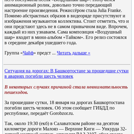
анимационный ролик, довольно точно передающий
настроение произведения. Режиссёром стала Julia Franke.
Помимо абстрактных образов в видеоряде присутствуют и
изображения музыкантов коллектива. Стоит отметить, что и
они предстают здесь не в самом привычном виде. Впрочем,
каждый из них узнаваем. Сама композиция «Воздушный
шар» входит в мини-альбом «Тайком». Его релиз состоялся
в середине декабря ушедшего года.
Группа «
Чайф
» предст
...
Читать дальше »
Ситуация на дорогах: В Башкортостане за прошедшие сутки
в авариях погибли шесть человек
В некоторых случаях причиной стала невнимательность
пешеходов.
За прошедшие сутки, 18 января на дорогах Башкортостана
погибли шесть человек. Об этом сообщает ГИБДД по
республике, передаёт Gorobzor.ru.
Так, около 19:30 (екб) в Салаватском районе на десятом
километре дороги Малояз — Верхние Киги — Ункурда 32-