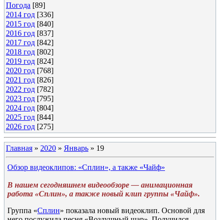
Погода
[89]
2014 год
[336]
2015 год
[840]
2016 год
[837]
2017 год
[842]
2018 год
[802]
2019 год
[824]
2020 год
[768]
2021 год
[826]
2022 год
[782]
2023 год
[795]
2024 год
[804]
2025 год
[844]
2026 год
[275]
Главная
»
2020
»
Январь
»
19
Обзор видеоклипов: «Сплин», а также «Чайф»
В нашем сегодняшнем видеообзоре — анимационная
работа «Сплин», а также новый клип группы «Чайф».
Группа «
Сплин
» показала новый видеоклип. Основой для
него послужила песня «Воздушный шар». Получился