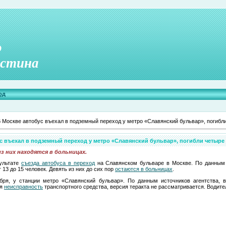
о
стина
од
 Москве автобус въехал в подземный переход у метро «Славянский бульвар», погибл
с въехал в подземный переход у метро «Славянский бульвар», погибли четыре
з них находятся в больницах.
зультате
съезда автобуса в переход
на Славянском бульваре в Москве. По данным 
 13 до 15 человек. Девять из них до сих пор
остаются в больницах
.
бря, у станции метро «Славянский бульвар». По данным источников агентства, в
ся
неисправность
транспортного средства, версия теракта не рассматривается. Водите