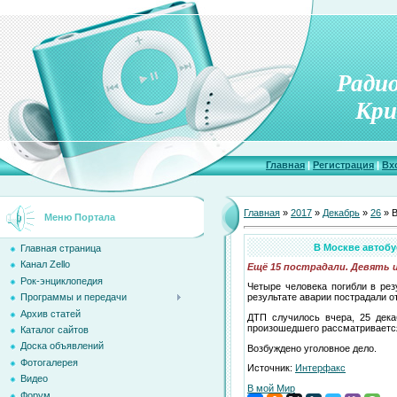
Ради
Кри
Главная
|
Регистрация
|
Вх
Главная
»
2017
»
Декабрь
»
26
» В
Меню Портала
В Москве автобу
Главная страница
Канал Zello
Ещё 15 пострадали. Девять и
Рок-энциклопедия
Четыре человека погибли в ре
Программы и передачи
результате аварии пострадали от
Архив статей
ДТП случилось вчера, 25 дека
произошедшего рассматривает
Каталог сайтов
Доска объявлений
Возбуждено уголовное дело.
Фотогалерея
Источник:
Интерфакс
Видео
В мой Мир
Форум