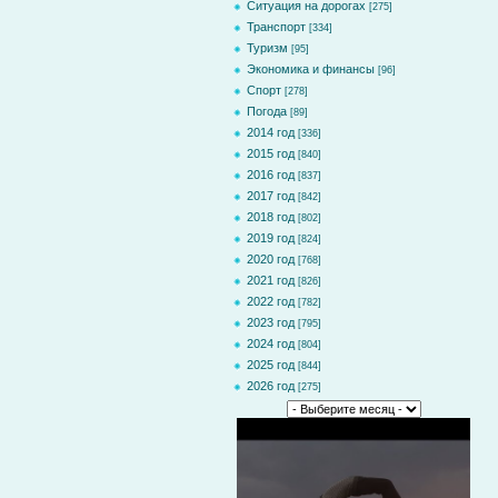
Ситуация на дорогах
[275]
Транспорт
[334]
Туризм
[95]
Экономика и финансы
[96]
Спорт
[278]
Погода
[89]
2014 год
[336]
2015 год
[840]
2016 год
[837]
2017 год
[842]
2018 год
[802]
2019 год
[824]
2020 год
[768]
2021 год
[826]
2022 год
[782]
2023 год
[795]
2024 год
[804]
2025 год
[844]
2026 год
[275]