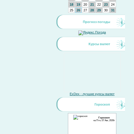
18
19
20
21
22
23
24
25
26
27
28
29
30
31
Прогноз погоды
Курсы валют
ExDex - лучшие курсы валют
Гороскоп
Гороскоп
на Птн, 07 Авг, 2026г