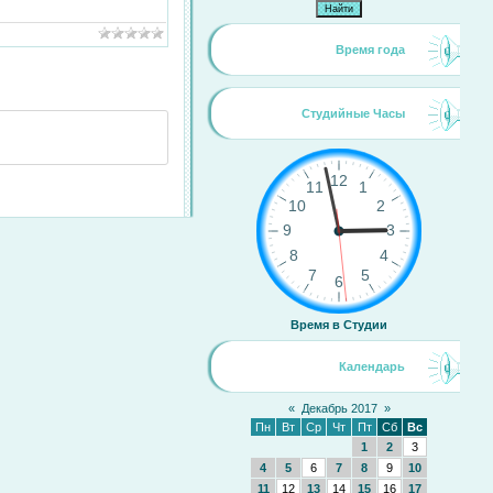
Время года
Студийные Часы
Время в Студии
Календарь
«
Декабрь 2017
»
Пн
Вт
Ср
Чт
Пт
Сб
Вс
1
2
3
4
5
6
7
8
9
10
11
12
13
14
15
16
17