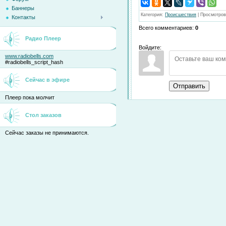
Баннеры
Категория
:
Происшествия
|
Просмотров
Контакты
Всего комментариев
:
0
Радио Плеер
Войдите:
www.radiobells.com
#radiobells_script_hash
Сейчас в эфире
Отправить
Плеер пока молчит
Стол заказов
Сейчас заказы не принимаются.