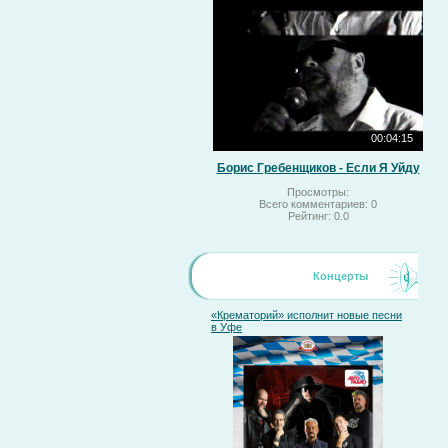
00:04:15
Борис Гребенщиков - Если Я Уйду
Просмотры:
Всего комментариев:
0
Рейтинг:
0.0
Концерты
«Крематорий» исполнит новые песни
в Уфе