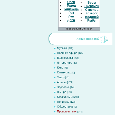
Овен
Весы
Телец
Скорпион
Близнецы
Стрелец
Рак
Козерог
Лев
Водолей
Дева
Рыбы
Гороскопы и Сонники
Архив новостей
Музыка
[899]
Новинки эфира
[125]
Видеоклипы
[205]
Литература
[67]
Кино
[75]
Культура
[205]
Театр
[42]
Афиша
[479]
Здоровье
[94]
В мире
[653]
Катаклизмы
[205]
Политика
[122]
Общество
[540]
Происшествия
[540]