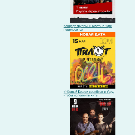
Концерт группы «Пилот» в Уфе
переносится
«Чёрный Кофе» вернётся в Уфу,
чтобы исполнить хиты