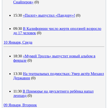
Снайперов»
(0)
15:30
«Пилот» выпустил «Пандору»!
(0)
09:30
В Калифорнии число жертв оползней возросло
до 17 человек
(0)
10 Января, Среда
18:30
«Мумий Тролль» выпустит новый альбом в
феврале
(0)
13:30
На театральных подмостках: Умер актёр Михаил
Державин
(0)
11:30
В Приморье на двухлетнего ребёнка напал
леопард
(0)
09 Января, Вторник