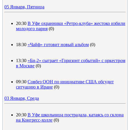
05 Января, Пятница
20:30
В Уфе охранники «Ретро-клуба» жестоко избили
молодого парня
(0)
18:30
«Чайф» готовит новый альбом
(0)
13:30
«Би-2» сыграет «Горизонт событий» с оркестром
в Москве
(0)
09:30
Совбез ООН по инициативе США обсудит
ситуацию в Иране
(0)
03 Января, Среда
20:30
В Уфе школьница пострадала, катаясь со склона
на Конгресс-холле
(0)