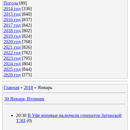
Погода
[89]
2014 год
[336]
2015 год
[840]
2016 год
[837]
2017 год
[842]
2018 год
[802]
2019 год
[824]
2020 год
[768]
2021 год
[826]
2022 год
[782]
2023 год
[795]
2024 год
[804]
2025 год
[844]
2026 год
[275]
Главная
»
2018
»
Январь
30 Января, Вторник
20:30
В Уфе впервые включили генератор Затонской
ТЭЦ
(0)