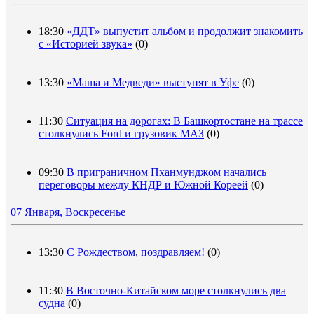
18:30
«ДДТ» выпустит альбом и продолжит знакомить
с «Историей звука»
(0)
13:30
«Маша и Медведи» выступят в Уфе
(0)
11:30
Ситуация на дорогах: В Башкортостане на трассе
столкнулись Ford и грузовик МАЗ
(0)
09:30
В приграничном Пханмунджом начались
переговоры между КНДР и Южной Кореей
(0)
07 Января, Воскресенье
13:30
С Рождеством, поздравляем!
(0)
11:30
В Восточно-Китайском море столкнулись два
судна
(0)