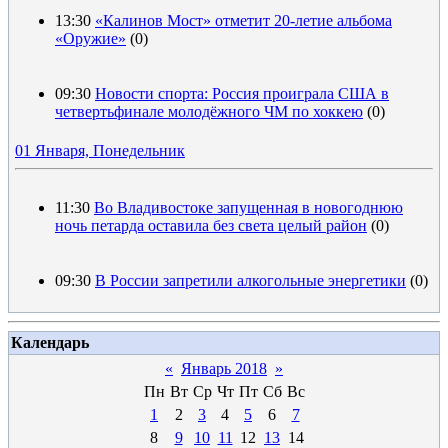
13:30
«Калинов Мост» отметит 20-летие альбома
«Оружие»
(0)
09:30
Новости спорта: Россия проиграла США в
четвертьфинале молодёжного ЧМ по хоккею
(0)
01 Января, Понедельник
11:30
Во Владивостоке запущенная в новогоднюю
ночь петарда оставила без света целый район
(0)
09:30
В России запретили алкогольные энергетики
(0)
Календарь
«
Январь 2018
»
Пн
Вт
Ср
Чт
Пт
Сб
Вс
1
2
3
4
5
6
7
8
9
10
11
12
13
14