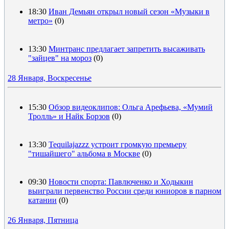
18:30
Иван Демьян открыл новый сезон «Музыки в
метро»
(0)
13:30
Минтранс предлагает запретить высаживать
"зайцев" на мороз
(0)
28 Января, Воскресенье
15:30
Обзор видеоклипов: Ольга Арефьева, «Мумий
Тролль» и Найк Борзов
(0)
13:30
Tequilajazzz устроит громкую премьеру
"тишайшего" альбома в Москве
(0)
09:30
Новости спорта: Павлюченко и Ходыкин
выиграли первенство России среди юниоров в парном
катании
(0)
26 Января, Пятница