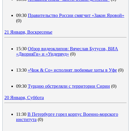
09:30
Правительство России смягчит «Закон Яровой»
(0)
21 Января, Воскресенье
15:30
Обзор видеоклипов: Вячеслав Бутусов, ВИА
«ДворняГи» и «Ундервуд»
(0)
13:30
«Чиж & Co» исполнят любимые хиты в Уфе
(0)
09:30
Турцию обстреляли с территории Сирии
(0)
20 Января, Суббота
11:30
В Петербурге горел корпус Военно-морского
института
(0)