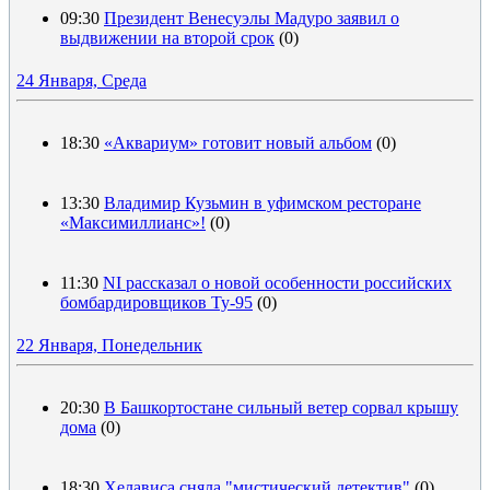
09:30
Президент Венесуэлы Мадуро заявил о
выдвижении на второй срок
(0)
24 Января, Среда
18:30
«Аквариум» готовит новый альбом
(0)
13:30
Владимир Кузьмин в уфимском ресторане
«Максимиллианс»!
(0)
11:30
NI рассказал о новой особенности российских
бомбардировщиков Ту-95
(0)
22 Января, Понедельник
20:30
В Башкортостане сильный ветер сорвал крышу
дома
(0)
18:30
Хелависа сняла "мистический детектив"
(0)