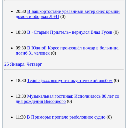
20:30
В Башкортостане ураганный ветер снёс крыши
домов и оборвал ЛЭП
(0)
18:30
В «Старый Приятель» вернулся Влад Гусев
(0)
09:30
В Южной Корее произошёл пожар в больнице,
погиб 31 человек
(0)
25 Января, Четверг
18:30
Tequilajazzz выпустит акустический альбом
(0)
13:30
Музыкальная гостиная: Исполнилось 80 лет со
дня рождения Высоцкого
(0)
11:30
В Приморье пропало рыболовное судно
(0)