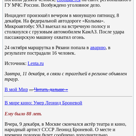
ГУ МЧС России. Возбуждено уголовное дело.
Инцидент произошёл вечером в минувшую пятницу, 8
декабря. На федеральной автодороге «Колыма».
Микроавтобус УАЗ выехал на встречную полосу и
столкнулся с грузовым автомобилем КамАЗ. После удара
пассажирскую машину охватил огонь.
24 октября маршрутка в Рязани попала в
аварию
, в
результате пострадали 16 человек.
Источник:
Lenta.ru
Завтра, 11 декабря, в связи с трагедией в регионе объявлен
траур.
В мой Мир
...
Читать дальше »
В мире кино: Умер Леонид Броневой
Ему было 88 лет.
Вчера, 9 декабря, в Москве скончался актёр театра и кино,
народный артист СССР Леонид Броневой. О месте и
времени похорон будет сообщено дополнительно.