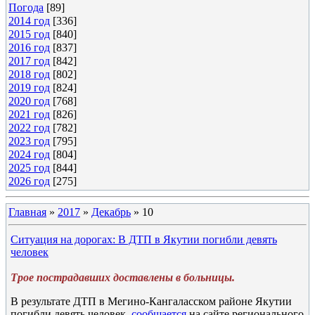
Погода
[89]
2014 год
[336]
2015 год
[840]
2016 год
[837]
2017 год
[842]
2018 год
[802]
2019 год
[824]
2020 год
[768]
2021 год
[826]
2022 год
[782]
2023 год
[795]
2024 год
[804]
2025 год
[844]
2026 год
[275]
Главная
»
2017
»
Декабрь
»
10
Ситуация на дорогах: В ДТП в Якутии погибли девять
человек
Трое пострадавших доставлены в больницы.
В результате ДТП в Мегино-Кангаласском районе Якутии
погибли девять человек,
сообщается
на сайте регионального