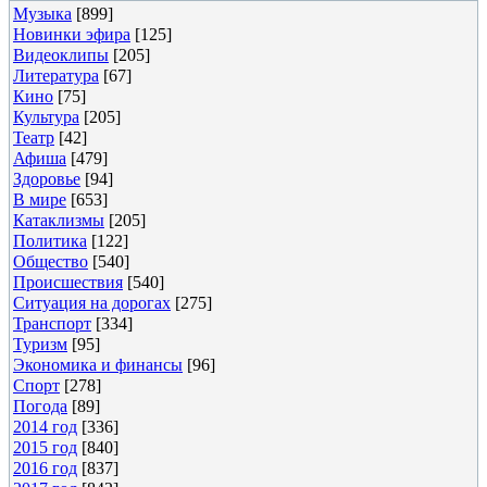
Музыка
[899]
Новинки эфира
[125]
Видеоклипы
[205]
Литература
[67]
Кино
[75]
Культура
[205]
Театр
[42]
Афиша
[479]
Здоровье
[94]
В мире
[653]
Катаклизмы
[205]
Политика
[122]
Общество
[540]
Происшествия
[540]
Ситуация на дорогах
[275]
Транспорт
[334]
Туризм
[95]
Экономика и финансы
[96]
Спорт
[278]
Погода
[89]
2014 год
[336]
2015 год
[840]
2016 год
[837]