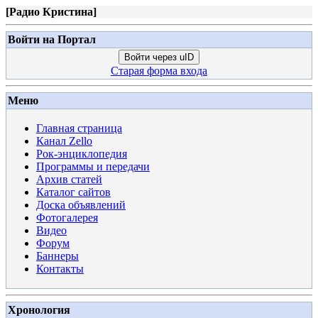
[
Радио Кристина
]
Войти на Портал
Войти через uID
Старая форма входа
Меню
Главная страница
Канал Zello
Рок-энциклопедия
Программы и передачи
Архив статей
Каталог сайтов
Доска объявлений
Фотогалерея
Видео
Форум
Баннеры
Контакты
Хронология