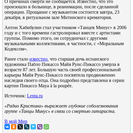
О причинах смерти не сообщается. Известно, что это
произошло в больнице, в реанимации, после сделанной
операции. Прощание с музыкантом состоится завтра, 23
декабря, в ритуальном зале Митинского крематория.
Антон Хабибулин стал участником «Танцев Минус» в 2006
году и с того времени гастролировал вместе с артистами
группы. Помимо этого, он сотрудничал с другими
музыкальными коллективами, в частности, с «Моральным
Кодексом».
Ранее стало
известно
, что старшая дочь испанского
художника Пабло Пикассо Майя Руис-Пикассо умерла в
возрасте 87 лет. Большую часть своей профессиональной
карьеры Майя Руис-Пикассо посвятила продвижению
наследия своего отца. Она подробно представлена в серии
картин Пикассо Maya à la poupée.
Источник:
Lenta.ru
«Радио Кристина» выражает глубокие соболезнования
группе «Танцы Минус» в связи со смертью гитариста.
В мой Мир