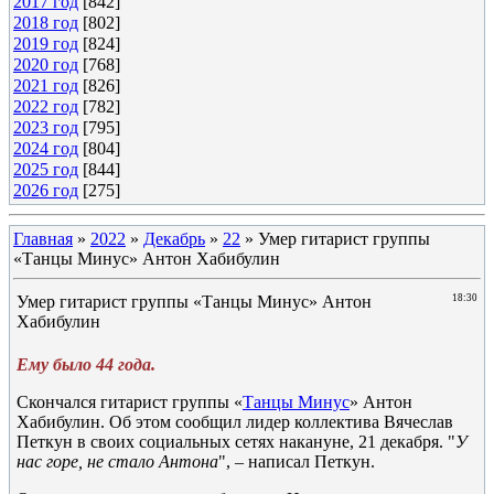
2017 год
[842]
2018 год
[802]
2019 год
[824]
2020 год
[768]
2021 год
[826]
2022 год
[782]
2023 год
[795]
2024 год
[804]
2025 год
[844]
2026 год
[275]
Главная
»
2022
»
Декабрь
»
22
» Умер гитарист группы
«Танцы Минус» Антон Хабибулин
Умер гитарист группы «Танцы Минус» Антон
18:30
Хабибулин
Ему было 44 года.
Скончался гитарист группы «
Танцы Минус
» Антон
Хабибулин. Об этом сообщил лидер коллектива Вячеслав
Петкун в своих социальных сетях накануне, 21 декабря. "
У
нас горе, не стало Антона
", – написал Петкун.