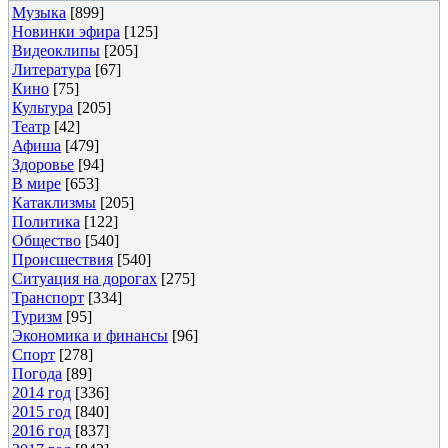
Музыка
[899]
Новинки эфира
[125]
Видеоклипы
[205]
Литература
[67]
Кино
[75]
Культура
[205]
Театр
[42]
Афиша
[479]
Здоровье
[94]
В мире
[653]
Катаклизмы
[205]
Политика
[122]
Общество
[540]
Происшествия
[540]
Ситуация на дорогах
[275]
Транспорт
[334]
Туризм
[95]
Экономика и финансы
[96]
Спорт
[278]
Погода
[89]
2014 год
[336]
2015 год
[840]
2016 год
[837]