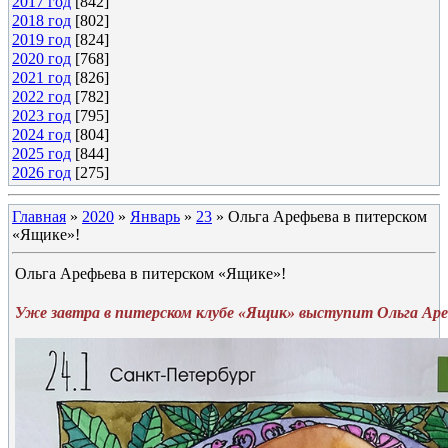
2017 год
[842]
2018 год
[802]
2019 год
[824]
2020 год
[768]
2021 год
[826]
2022 год
[782]
2023 год
[795]
2024 год
[804]
2025 год
[844]
2026 год
[275]
Главная
»
2020
»
Январь
»
23
» Ольга Арефьева в питерском
«Ящике»!
Ольга Арефьева в питерском «Ящике»!
Уже завтра в питерском клубе «Ящик» выступит Ольга Аре