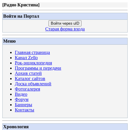
[
Радио Кристина
]
Войти на Портал
Войти через uID
Старая форма входа
Меню
Главная страница
Канал Zello
Рок-энциклопедия
Программы и передачи
Архив статей
Каталог сайтов
Доска объявлений
Фотогалерея
Видео
Форум
Баннеры
Контакты
Хронология