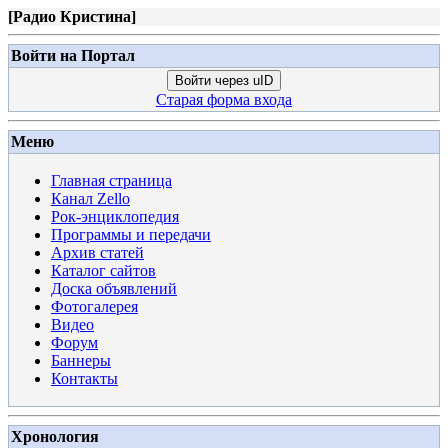
[
Радио Кристина
]
Войти на Портал
Войти через uID
Старая форма входа
Меню
Главная страница
Канал Zello
Рок-энциклопедия
Программы и передачи
Архив статей
Каталог сайтов
Доска объявлений
Фотогалерея
Видео
Форум
Баннеры
Контакты
Хронология