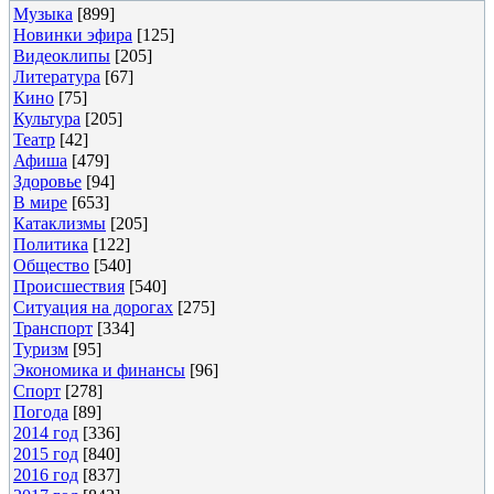
Музыка
[899]
Новинки эфира
[125]
Видеоклипы
[205]
Литература
[67]
Кино
[75]
Культура
[205]
Театр
[42]
Афиша
[479]
Здоровье
[94]
В мире
[653]
Катаклизмы
[205]
Политика
[122]
Общество
[540]
Происшествия
[540]
Ситуация на дорогах
[275]
Транспорт
[334]
Туризм
[95]
Экономика и финансы
[96]
Спорт
[278]
Погода
[89]
2014 год
[336]
2015 год
[840]
2016 год
[837]