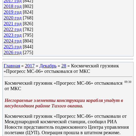
2017 год
[842]
2018 год
[802]
2019 год
[824]
2020 год
[768]
2021 год
[826]
2022 год
[782]
2023 год
[795]
2024 год
[804]
2025 год
[844]
2026 год
[275]
Главная
»
2017
»
Декабрь
»
28
» Космический грузовик
«Прогресс МС-06» отстыковался от МКС
Космический грузовик «Прогресс МС-06» отстыковался
09:30
от МКС
Несгораемые элементы конструкции корабля упадут в
несудоходном районе Тихого океана.
Космический грузовик «Прогресс МС-06» отстыковали от
Международной космической станции, сообщил РИА
Новости представитель подмосковного Центра управления
полетами (ЦУП). Операция прошла в штатном режиме.