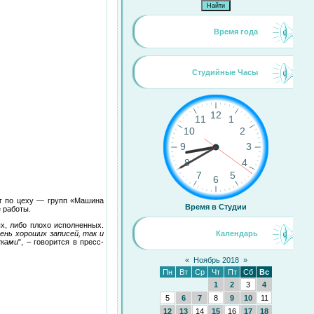
Время года
Студийные Часы
ег по цеху — групп «Машина
Время в Студии
 работы.
ых, либо плохо исполненных.
ень хороших записей, так и
Календарь
уками
", – говорится в пресс-
«
Ноябрь 2018
»
Пн
Вт
Ср
Чт
Пт
Сб
Вс
1
2
3
4
5
6
7
8
9
10
11
12
13
14
15
16
17
18