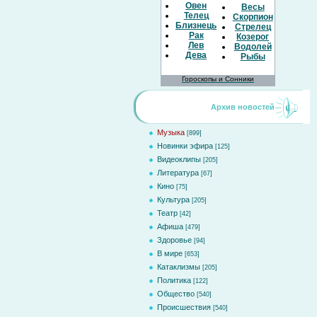
Овен
Весы
Телец
Скорпион
Близнецы
Стрелец
Рак
Козерог
Лев
Водолей
Дева
Рыбы
Гороскопы и Сонники
Архив новостей
Музыка
[899]
Новинки эфира
[125]
Видеоклипы
[205]
Литература
[67]
Кино
[75]
Культура
[205]
Театр
[42]
Афиша
[479]
Здоровье
[94]
В мире
[653]
Катаклизмы
[205]
Политика
[122]
Общество
[540]
Происшествия
[540]