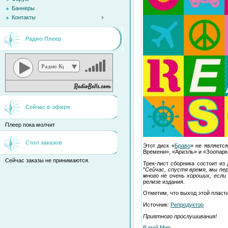
Баннеры
Контакты
Радио Плеер
Радио Кристина
Сейчас в эфире
Плеер пока молчит
Стол заказов
Этот диск «
Браво
» не являетс
Времени», «Ариэль» и «Зоопарк
Сейчас заказы не принимаются.
Трек-лист сборника состоит из
"
Сейчас, спустя время, мы пер
много не очень хороших, есл
релизе издания.
Отметим, что выход этой пласти
Источник:
Репродуктор
Приятного прослушивания!
В мой Мир