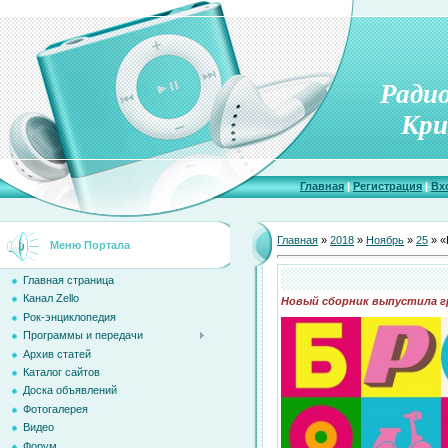
Ради
Кри
Главная
|
Регистрация
|
Вх
Главная
»
2018
»
Ноябрь
»
25
» «
Меню Портала
Главная страница
Канал Zello
Новый сборник выпустила г
Рок-энциклопедия
Программы и передачи
Архив статей
Каталог сайтов
Доска объявлений
Фотогалерея
Видео
Форум