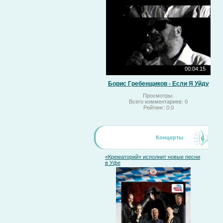
00:04:15
Борис Гребенщиков - Если Я Уйду
Просмотры:
Всего комментариев:
0
Рейтинг:
0.0
Концерты
«Крематорий» исполнит новые песни
в Уфе