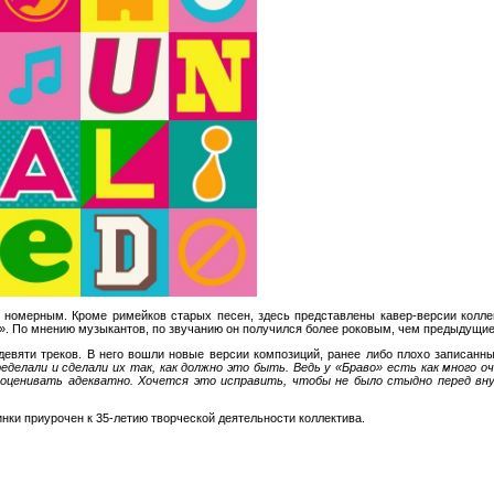
я номерным. Кроме римейков старых песен, здесь представлены кавер-версии колл
». По мнению музыкантов, по звучанию он получился более роковым, чем предыдущие
 девяти треков. В него вошли новые версии композиций, ранее либо плохо записанн
еделали и сделали их так, как должно это быть. Ведь у «Браво» есть как много оч
и оценивать адекватно. Хочется это исправить, чтобы не было стыдно перед вн
нки приурочен к 35-летию творческой деятельности коллектива.