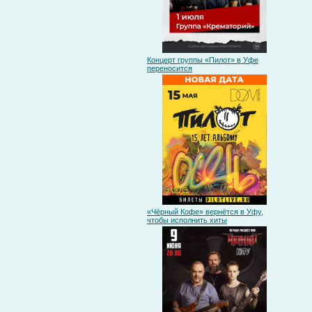
Концерт группы «Пилот» в Уфе
переносится
«Чёрный Кофе» вернётся в Уфу,
чтобы исполнить хиты