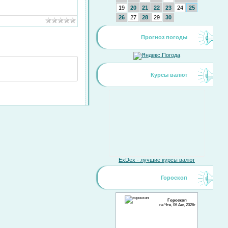
19
20
21
22
23
24
25
26
27
28
29
30
Прогноз погоды
Курсы валют
ExDex - лучшие курсы валют
Гороскоп
Гороскоп
на Чтв, 06 Авг, 2026г