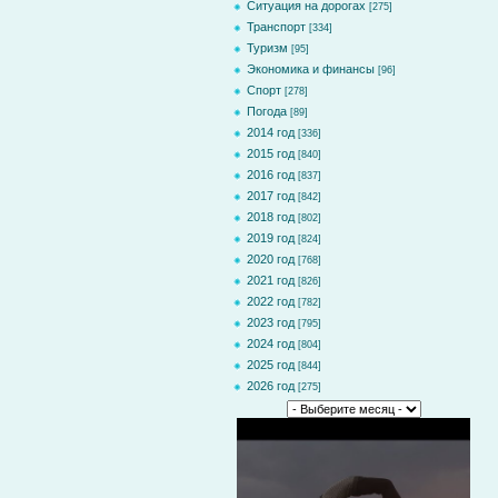
Ситуация на дорогах
[275]
Транспорт
[334]
Туризм
[95]
Экономика и финансы
[96]
Спорт
[278]
Погода
[89]
2014 год
[336]
2015 год
[840]
2016 год
[837]
2017 год
[842]
2018 год
[802]
2019 год
[824]
2020 год
[768]
2021 год
[826]
2022 год
[782]
2023 год
[795]
2024 год
[804]
2025 год
[844]
2026 год
[275]