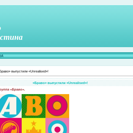
о
стина
од
Браво» выпустили «Unrealised»!
«Браво» выпустили «Unrealised»!
руппа «Браво».