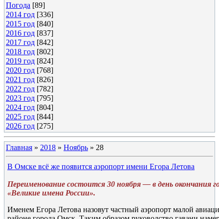
Погода
[89]
2014 год
[336]
2015 год
[840]
2016 год
[837]
2017 год
[842]
2018 год
[802]
2019 год
[824]
2020 год
[768]
2021 год
[826]
2022 год
[782]
2023 год
[795]
2024 год
[804]
2025 год
[844]
2026 год
[275]
Главная
»
2018
»
Ноябрь
»
28
В Омске всё же появится аэропорт имени Егора Летова
Переименование состоится 30 ноября — в день окончания г
«Великие имена России».
Именем Егора Летова назовут частный аэропорт малой авиац
районе города Омск. Таким образом руководство гавани наме