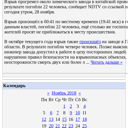
Взрыв прогремел около химического завода в китайской пров
результате погибли 22 человека, сообщает NDTV со ссылкой н
сегодня утром, 28 ноября.
Взрыв произошёл в 00:41 по местному времени (19:41 мск) в 
данным властей, погибли 22 человека, ещё столько же госпи
жителей просят не приближаться к месту происшествия.
В октябре текущего года взрыв также
произошёл
на заводе в 
области. В результате погибли четверо человек. Позже выясни
инженер завода допустил к работе в цеху посторонних людей.
нарушении правил безопасности на взрывоопасных объектах,
неосторожности смерть двух или более л
...
Читать дальше »
Календарь
«
Ноябрь 2018
»
Пн
Вт
Ср
Чт
Пт
Сб
Вс
1
2
3
4
5
6
7
8
9
10
11
12
13
14
15
16
17
18
19
20
21
22
23
24
25