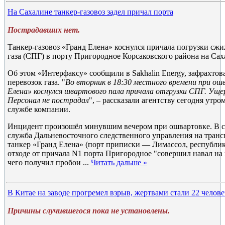
На Сахалине танкер-газовоз задел причал порта
Пострадавших нет.
Танкер-газовоз «Гранд Елена» коснулся причала погрузки сж
газа (СПГ) в порту Пригородное Корсаковского района на Сах
Об этом «Интерфаксу» сообщили в Sakhalin Energy, зафрахтов
перевозок газа. "
Во вторник в 18:30 местного времени при ош
Елена» коснулся швартового пала причала отгрузки СПГ. Уще
Персонал не пострадал
", – рассказали агентству сегодня утром
службе компании.
Инцидент произошёл минувшим вечером при ошвартовке. В св
служба Дальневосточного следственного управления на трансп
танкер «Гранд Елена» (порт приписки — Лимассол, республик
отходе от причала N1 порта Пригородное "совершил навал на п
чего получил пробои
...
Читать дальше »
В Китае на заводе прогремел взрыв, жертвами стали 22 челове
Причины случившегося пока не установлены.