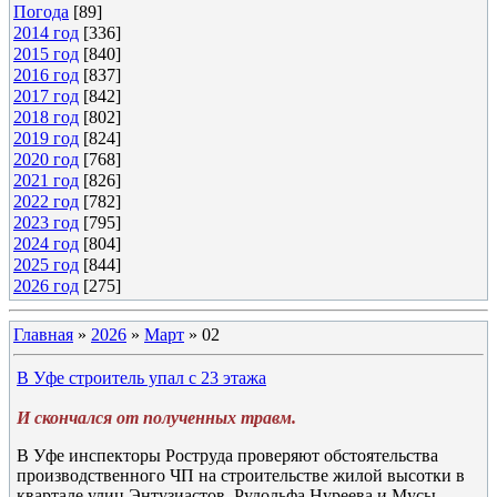
Погода
[89]
2014 год
[336]
2015 год
[840]
2016 год
[837]
2017 год
[842]
2018 год
[802]
2019 год
[824]
2020 год
[768]
2021 год
[826]
2022 год
[782]
2023 год
[795]
2024 год
[804]
2025 год
[844]
2026 год
[275]
Главная
»
2026
»
Март
»
02
В Уфе строитель упал с 23 этажа
И скончался от полученных травм.
В Уфе инспекторы Роструда проверяют обстоятельства
производственного ЧП на строительстве жилой высотки в
квартале улиц Энтузиастов, Рудольфа Нуреева и Мусы