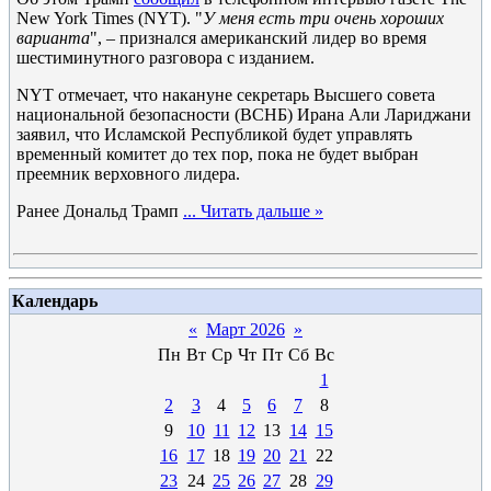
New York Times (NYT). "
У меня есть три очень хороших
варианта
", – признался американский лидер во время
шестиминутного разговора с изданием.
NYT отмечает, что накануне секретарь Высшего совета
национальной безопасности (ВСНБ) Ирана Али Лариджани
заявил, что Исламской Республикой будет управлять
временный комитет до тех пор, пока не будет выбран
преемник верховного лидера.
Ранее Дональд Трамп
...
Читать дальше »
Календарь
«
Март 2026
»
Пн
Вт
Ср
Чт
Пт
Сб
Вс
1
2
3
4
5
6
7
8
9
10
11
12
13
14
15
16
17
18
19
20
21
22
23
24
25
26
27
28
29