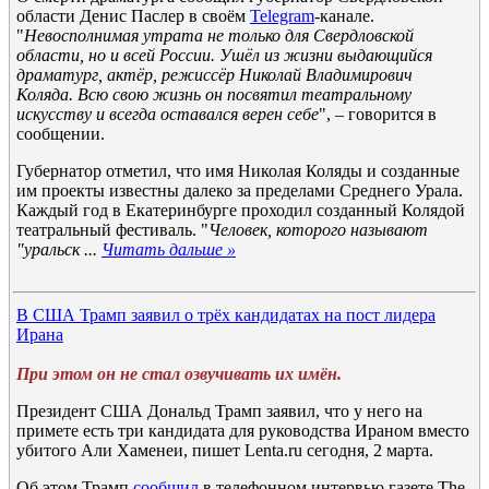
области Денис Паслер в своём
Telegram
-канале.
"
Невосполнимая утрата не только для Свердловской
области, но и всей России. Ушёл из жизни выдающийся
драматург, актёр, режиссёр Николай Владимирович
Коляда. Всю свою жизнь он посвятил театральному
искусству и всегда оставался верен себе
", – говорится в
сообщении.
Губернатор отметил, что имя Николая Коляды и созданные
им проекты известны далеко за пределами Среднего Урала.
Каждый год в Екатеринбурге проходил созданный Колядой
театральный фестиваль. "
Человек, которого называют
"уральск
...
Читать дальше »
В США Трамп заявил о трёх кандидатах на пост лидера
Ирана
При этом он не стал озвучивать их имён.
Президент США Дональд Трамп заявил, что у него на
примете есть три кандидата для руководства Ираном вместо
убитого Али Хаменеи, пишет Lenta.ru сегодня, 2 марта.
Об этом Трамп
сообщил
в телефонном интервью газете The