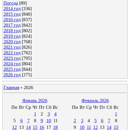
Погода
[89]
2014 год
[336]
2015 год
[840]
2016 год
[837]
2017 год
[842]
2018 год
[802]
2019 год
[824]
2020 год
[768]
2021 год
[826]
2022 год
[782]
2023 год
[795]
2024 год
[804]
2025 год
[844]
2026 год
[275]
Главная
»
2026
Январь 2026
Февраль 2026
Пн
Вт
Ср
Чт
Пт
Сб
Вс
Пн
Вт
Ср
Чт
Пт
Сб
Вс
1
2
3
4
1
5
6
7
8
9
10
11
2
3
4
5
6
7
8
12
13
14
15
16
17
18
9
10
11
12
13
14
15