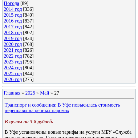
Погода
[89]
2014 год
[336]
2015 год
[840]
2016 год
[837]
2017 год
[842]
2018 год
[802]
2019 год
[824]
2020 год
[768]
2021 год
[826]
2022 год
[782]
2023 год
[795]
2024 год
[804]
2025 год
[844]
2026 год
[275]
Главная
»
2025
»
Май
»
27
Транспорт и сообщения: В Уфе повысилась стоимость
переправы на речных паромах
В целом на 3-8 рублей.
В Уфе установлены новые тарифы на услуги МБУ «Служба
речных переправ». Соответствующее постановление