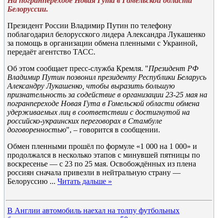
На погранпереходе Новая Гута в Гомельской области
Белоруссии.
Президент России Владимир Путин по телефону
поблагодарил белорусского лидера Александра Лукашенко
за помощь в организации обмена пленными с Украиной,
передаёт агентство ТАСС.
Об этом сообщает пресс-служба Кремля. "
Президент РФ
Владимир Путин позвонил президенту Республики Беларусь
Александру Лукашенко, чтобы выразить большую
признательность за содействие в организации 23-25 мая на
погранпереходе Новая Гута в Гомельской области обмена
удерживаемых лиц в соответствии с достигнутой на
российско-украинских переговорах в Стамбуле
договоренностью
", – говорится в сообщении.
Обмен пленными прошёл по формуле «1 000 на 1 000» и
продолжался в несколько этапов с минувшей пятницы по
воскресенье — с 23 по 25 мая. Освобождённых из плена
россиян сначала привезли в нейтральную страну —
Белоруссию
...
Читать дальше »
В Англии автомобиль наехал на толпу футбольных