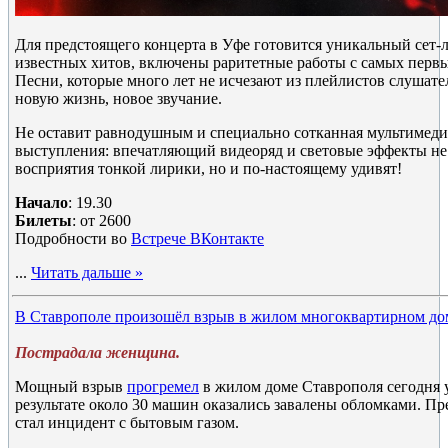
Для предстоящего концерта в Уфе готовится уникальный сет-л
известных хитов, включены раритетные работы с самых перв
Песни, которые много лет не исчезают из плейлистов слушат
новую жизнь, новое звучание.
Не оставит равнодушным и специально сотканная мультимеди
выступления: впечатляющий видеоряд и световые эффекты не
восприятия тонкой лирики, но и по-настоящему удивят!
Начало
: 19.30
Билеты
: от 2600
Подробности во
Встрече ВКонтакте
...
Читать дальше »
В Ставрополе произошёл взрыв в жилом многоквартирном до
Пострадала женщина.
Мощный взрыв
прогремел
в жилом доме Ставрополя сегодня у
результате около 30 машин оказались завалены обломками. П
стал инцидент с бытовым газом.