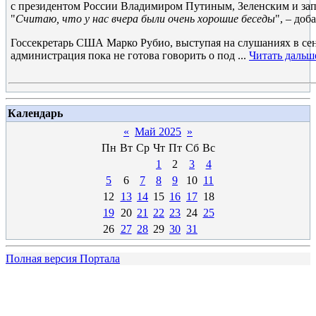
с президентом России Владимиром Путиным, Зеленским и за
"
Считаю, что у нас вчера были очень хорошие беседы
", – доб
Госсекретарь США Марко Рубио, выступая на слушаниях в сена
администрация пока не готова говорить о под
...
Читать дальш
Календарь
«
Май 2025
»
Пн
Вт
Ср
Чт
Пт
Сб
Вс
1
2
3
4
5
6
7
8
9
10
11
12
13
14
15
16
17
18
19
20
21
22
23
24
25
26
27
28
29
30
31
Полная версия Портала