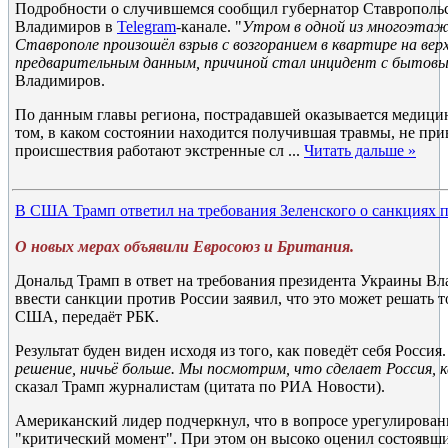
Подробности о случившемся сообщил губернатор Ставрополь
Владимиров в
Telegram
-канале. "
Утром в одной из многоэтажек
Ставрополе произошёл взрыв с возгоранием в квартире на ве
предварительным данным, причиной стал инцидент с бытовы
Владимиров.
По данным главы региона, пострадавшей оказывается медици
том, в каком состоянии находится получившая травмы, не при
происшествия работают экстренные сл
...
Читать дальше »
В США Трамп ответил на требования Зеленского о санкциях 
О новых мерах объявили Евросоюз и Британия.
Дональд Трамп в ответ на требования президента Украины Вл
ввести санкции против России заявил, что это может решать т
США, передаёт РБК.
Результат буден виден исходя из того, как поведёт себя Россия.
решение, ничьё больше. Мы посмотрим, что сделает Россия, к
сказал Трамп журналистам (цитата по РИА Новости).
Американский лидер подчеркнул, что в вопросе урегулирован
"критический момент". При этом он высоко оценил состоявши