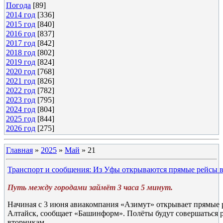
Погода
[89]
2014 год
[336]
2015 год
[840]
2016 год
[837]
2017 год
[842]
2018 год
[802]
2019 год
[824]
2020 год
[768]
2021 год
[826]
2022 год
[782]
2023 год
[795]
2024 год
[804]
2025 год
[844]
2026 год
[275]
Главная
»
2025
»
Май
»
21
Транспорт и сообщения: Из Уфы открываются прямые рейсы 
Путь между городами займёт 3 часа 5 минут.
Начиная с 3 июня авиакомпания «Азимут» открывает прямые 
Алтайск, сообщает «Башинформ». Полёты будут совершаться 
вторникам.