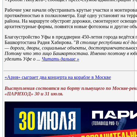
Рабочие уже начали обустраивать крутые участки и монтирова
протяжённостью в полкилометра. Ещё одну установят на терр
района. На маршруте обустроят дорожки, смонтируют освещен
архитектурные формы, появятся новые фотозоны и другие объ
Благоустройство Уфы в преддверии 450-летия города ведётся
Башкортостана Радия Хабирова. "
В столице республики всё д
— дороги, дворы, социальные объекты, достопримечательност
Потому что это лицо Башкортостана. Именно поэтому в юб
уделить Уфе о
...
Читать дальше »
«Ария» сыграет два концерта на корабле в Москве
Выступления состоятся на борту плывущего по Москве-рек
«ПАРИХОД» 30 и 31 июля.