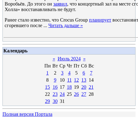
Воробьёв. До этого он
заявил
, что концертный зал на месте с
Холла» восстанавливать не будут.
Ранее стало известно, что Crocus Group
планирует
восстанови
сгоревшего после
...
Читать дальше »
Календарь
«
Июль 2024
»
Пн
Вт
Ср
Чт
Пт
Сб
Вс
1
2
3
4
5
6
7
8
9
10
11
12
13
14
15
16
17
18
19
20
21
22
23
24
25
26
27
28
29
30
31
Полная версия Портала