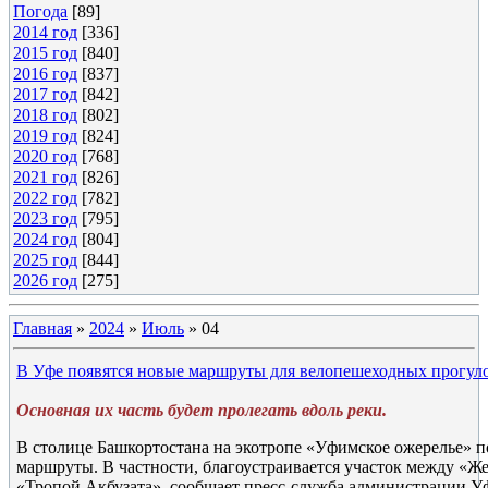
Погода
[89]
2014 год
[336]
2015 год
[840]
2016 год
[837]
2017 год
[842]
2018 год
[802]
2019 год
[824]
2020 год
[768]
2021 год
[826]
2022 год
[782]
2023 год
[795]
2024 год
[804]
2025 год
[844]
2026 год
[275]
Главная
»
2024
»
Июль
»
04
В Уфе появятся новые маршруты для велопешеходных прогул
Основная их часть будет пролегать вдоль реки.
В столице Башкортостана на экотропе «Уфимское ожерелье» 
маршруты. В частности, благоустраивается участок между «
«Тропой Акбузата», сообщает пресс-служба администрации У