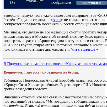
Завершив первую часть уже ставшего легендарным тура «ЭТО
"тяжёлая" группа страны — «
Ария
» не только готовится к но
собирается порадовать москвичей и гостей столицы настоящи
Мы знаем, что далеко не все желающие смогли посетить четы
аншлаговых шоу в Москве этой весной, поэтому было принято
концертный график «Арии» ещё два выступления в столице. В 
и 31 июля группа отправится в настоящее плавание в компан
поклонников и отыграет два концерта
...
Читать дальше »
В Подмосковье на месте сгоревшего «Крокуса» появится мем
Концертный зал восстонавливать не будут.
Губернатор Подмосковья Андрей Воробьёв назвал вопрос о со
«Крокус Сити Холла» решённым. В разговоре с РИА Новости 
сроках возведения объекта.
Чиновник отметил, что всё связано с восстановлением разруш
пострадавшей от пожара. "
Мы говорим и с собственником, и с
пострадали. Есть ряд вариантов, но там точно будет мемор