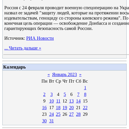
Россия с 24 февраля проводит военную спецоперацию на Укр
назвал ее задачей "защиту людей, которые на протяжении вос
издевательствам, геноциду со стороны киевского режима". По
конечная цель операции — освобождение Донбасса и создание
гарантирующих безопасность самой России.
Источник:
РИА Новости
...
Читать дальше »
Календарь
«
Январь 2023
»
Пн
Вт
Ср
Чт
Пт
Сб
Вс
1
2
3
4
5
6
7
8
9
10
11
12
13
14
15
16
17
18
19
20
21
22
23
24
25
26
27
28
29
30
31