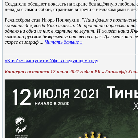
Создатели обещают показать на экране безнадёжную любовь, 
нелады с самой собой, странные встречи с незнакомцами в лес
Режиссёром стал Игорь Поплаухин. "
Наш фильм в поэтическо
события дня, когда Янка исчезла. Он пропитан образами и нас
однако ни одна из них в картине не звучит. И живёт наша Янка 
каком-то русском безвременье дач, лесов и рек. Для меня это н
скорее агиограф
...
Читать дальше »
«КняZz» выступит в Уфе в следующем году
Концерт состоится 12 июля 2021 года в РК «Тинькофф Холл