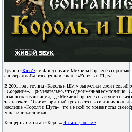
Группа «
КняZz
» и Фонд памяти Михаила Горшенёва приглаша
с программой-посвящением группе «Король и Шут»!
В 2001 году группа «Король и Шут» выпустила свой первый
«Собрание». Примечательно, что одноимённая композиция «С
немногих композиций, где Михаил Горшенёв выступил в качес
так и текста. Этот колоритный трек настолько органично влил
наследие «Короля и Шута», что в какой-то момент стал своео
многих поклонников.
Концерты с хитами «Коро
...
Читать дальше »