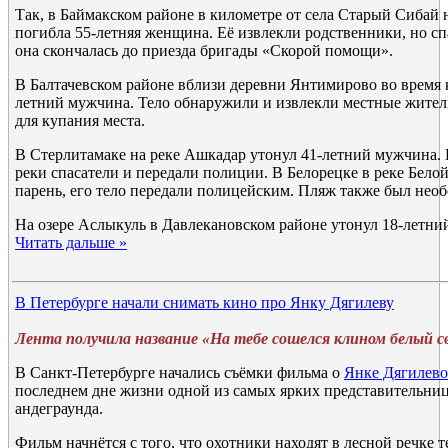
Так, в Баймакском районе в километре от села Старый Сибай 
погибла 55-летняя женщина. Её извлекли родственники, но спа
она скончалась до приезда бригады «Скорой помощи».
В Балтачевском районе вблизи деревни Янтимирово во время 
летний мужчина. Тело обнаружили и извлекли местные жител
для купания места.
В Стерлитамаке на реке Ашкадар утонул 41-летний мужчина. 
реки спасатели и передали полиции. В Белорецке в реке Бело
парень, его тело передали полицейским. Пляж также был необ
На озере Аслыкуль в Давлекановском районе утонул 18-летни
Читать дальше »
В Петербурге начали снимать кино про Янку Дягилеву
Лента получила название «На тебе сошелся клином белый с
В Санкт-Петербурге начались съёмки фильма о
Янке Дягилев
последнем дне жизни одной из самых ярких представительни
андеграунда.
Фильм начнётся с того, что охотники находят в лесной речке 