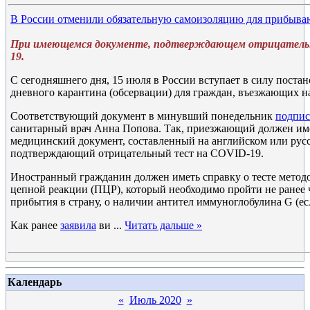
В России отменили обязательную самоизоляцию для прибыва
При имеющемся документе, подтверждающем отрицатель
19.
С сегодняшнего дня, 15 июля в России вступает в силу постан
дневного карантина (обсервации) для граждан, въезжающих н
Соответствующий документ в минувший понедельник
подпис
санитарный врач Анна Попова. Так, приезжающий должен име
медицинский документ, составленный на английском или русс
подтверждающий отрицательный тест на COVID-19.
Иностранный гражданин должен иметь справку о тесте метод
цепной реакции (ПЦР), который необходимо пройти не ранее ч
прибытия в страну, о наличии антител иммуноглобулина G (ес
Как ранее
заявила
ви
...
Читать дальше »
Календарь
«
Июль 2020
»