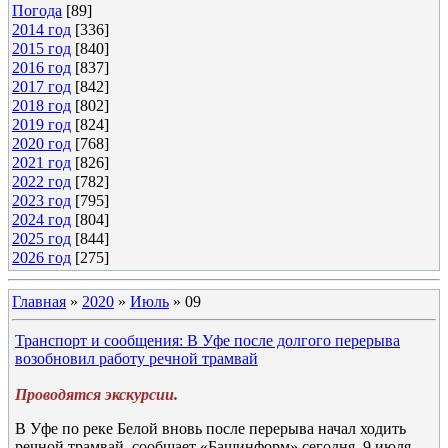
Погода
[89]
2014 год
[336]
2015 год
[840]
2016 год
[837]
2017 год
[842]
2018 год
[802]
2019 год
[824]
2020 год
[768]
2021 год
[826]
2022 год
[782]
2023 год
[795]
2024 год
[804]
2025 год
[844]
2026 год
[275]
Главная
»
2020
»
Июль
»
09
Транспорт и сообщения: В Уфе после долгого перерыва
возобновил работу речной трамвай
Проводятся экскурсии.
В Уфе по реке Белой вновь после перерыва начал ходить
речной трамвай, сообщает «Башинформ» сегодня, 9 июля.