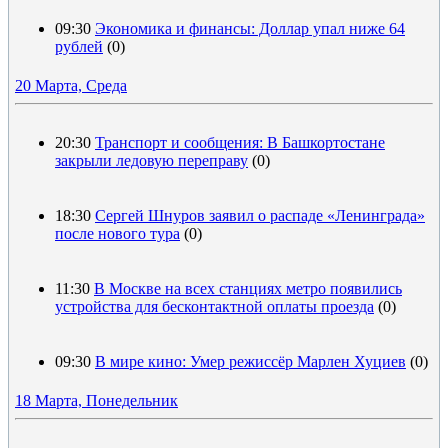
09:30
Экономика и финансы: Доллар упал ниже 64
рублей
(0)
20 Марта, Среда
20:30
Транспорт и сообщения: В Башкортостане
закрыли ледовую переправу
(0)
18:30
Сергей Шнуров заявил о распаде «Ленинграда»
после нового тура
(0)
11:30
В Москве на всех станциях метро появились
устройства для бесконтактной оплаты проезда
(0)
09:30
В мире кино: Умер режиссёр Марлен Хуциев
(0)
18 Марта, Понедельник