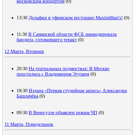
московским концертом
(0)
13:30
Дельфин в уфимском ресторане Maximillian's!
(0)
11:30
В Самарской области ФСБ ликвидировала
бандита, готовившего теракт
(0)
12 Марта, Вторник
20:30
На театральных подмостках: В Москве
простились с Владимиром Этушем
(0)
18:30
Издана «Первая студийная запись» Александра
Башлачёва
(0)
09:30
В Венесуэле объявлен режим ЧП
(0)
11 Марта, Понедельник