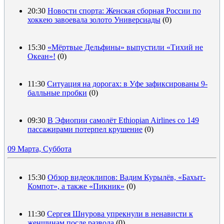
20:30
Новости спорта: Женская сборная России по
хоккею завоевала золото Универсиады
(0)
15:30
«Мёртвые Дельфины» выпустили «Тихий не
Океан»!
(0)
11:30
Ситуация на дорогах: в Уфе зафиксированы 9-
балльные пробки
(0)
09:30
В Эфиопии самолёт Ethiopian Airlines со 149
пассажирами потерпел крушение
(0)
09 Марта, Суббота
15:30
Обзор видеоклипов: Вадим Курылёв, «Бахыт-
Компот», а также «Пикник»
(0)
11:30
Сергея Шнурова упрекнули в ненависти к
женщинам после развода
(0)