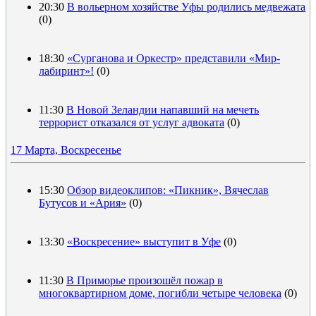
20:30
В вольерном хозяйстве Уфы родились медвежата
(0)
18:30
«Сурганова и Оркестр» представили «Мир-
лабиринт»!
(0)
11:30
В Новой Зеландии напавший на мечеть
террорист отказался от услуг адвоката
(0)
17 Марта, Воскресенье
15:30
Обзор видеоклипов: «Пикник», Вячеслав
Бутусов и «Ария»
(0)
13:30
«Воскресение» выступит в Уфе
(0)
11:30
В Приморье произошёл пожар в
многоквартирном доме, погибли четыре человека
(0)