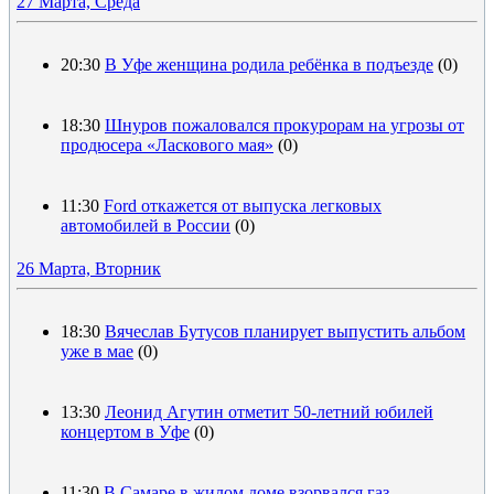
27 Марта, Среда
20:30
В Уфе женщина родила ребёнка в подъезде
(0)
18:30
Шнуров пожаловался прокурорам на угрозы от
продюсера «Ласкового мая»
(0)
11:30
Ford откажется от выпуска легковых
автомобилей в России
(0)
26 Марта, Вторник
18:30
Вячеслав Бутусов планирует выпустить альбом
уже в мае
(0)
13:30
Леонид Агутин отметит 50-летний юбилей
концертом в Уфе
(0)
11:30
В Самаре в жилом доме взорвался газ,