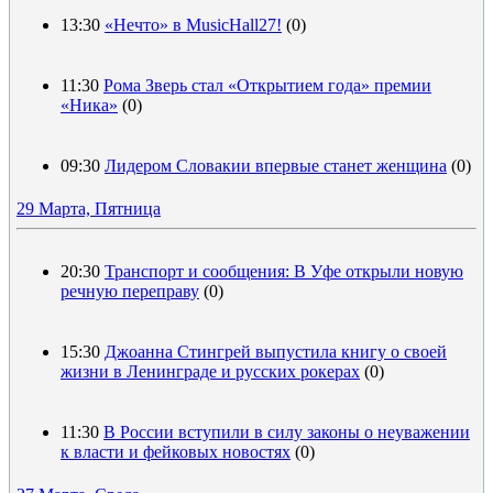
13:30
«Нечто» в MusicHall27!
(0)
11:30
Рома Зверь стал «Открытием года» премии
«Ника»
(0)
09:30
Лидером Словакии впервые станет женщина
(0)
29 Марта, Пятница
20:30
Транспорт и сообщения: В Уфе открыли новую
речную переправу
(0)
15:30
Джоанна Стингрей выпустила книгу о своей
жизни в Ленинграде и русских рокерах
(0)
11:30
В России вступили в силу законы о неуважении
к власти и фейковых новостях
(0)