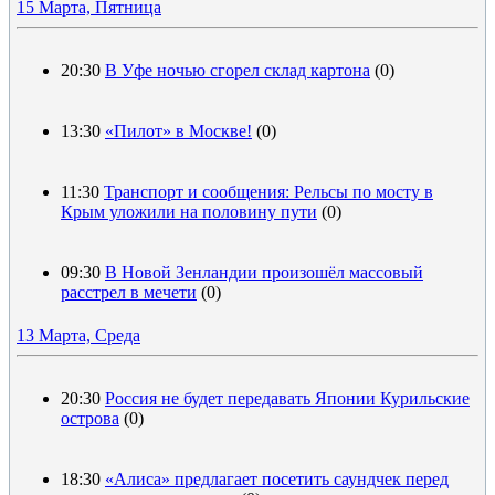
15 Марта, Пятница
20:30
В Уфе ночью сгорел склад картона
(0)
13:30
«Пилот» в Москве!
(0)
11:30
Транспорт и сообщения: Рельсы по мосту в
Крым уложили на половину пути
(0)
09:30
В Новой Зенландии произошёл массовый
расстрел в мечети
(0)
13 Марта, Среда
20:30
Россия не будет передавать Японии Курильские
острова
(0)
18:30
«Алиса» предлагает посетить саундчек перед