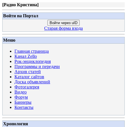
[
Радио Кристина
]
Войти на Портал
Войти через uID
Старая форма входа
Меню
Главная страница
Канал Zello
Рок-энциклопедия
Программы и передачи
Архив статей
Каталог сайтов
Доска объявлений
Фотогалерея
Видео
Форум
Баннеры
Контакты
Хронология