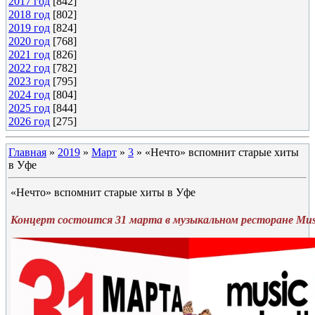
2017 год
[842]
2018 год
[802]
2019 год
[824]
2020 год
[768]
2021 год
[826]
2022 год
[782]
2023 год
[795]
2024 год
[804]
2025 год
[844]
2026 год
[275]
Главная
»
2019
»
Март
»
3
» «Нечто» вспомнит старые хиты
в Уфе
«Нечто» вспомнит старые хиты в Уфе
Концерт состоится 31 марта в музыкальном ресторане Musi