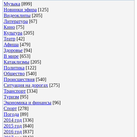
Музыка
[899]
Новинки эфира
[125]
Видеоклипы
[205]
Литература
[67]
Кино
[75]
Культура
[205]
Театр
[42]
Афиша
[479]
Здоровье
[94]
В мире
[653]
Катаклизмы
[205]
Политика
[122]
Общество
[540]
Происшествия
[540]
Ситуация на дорогах
[275]
Транспорт
[334]
Туризм
[95]
Экономика и финансы
[96]
Спорт
[278]
Погода
[89]
2014 год
[336]
2015 год
[840]
2016 год
[837]