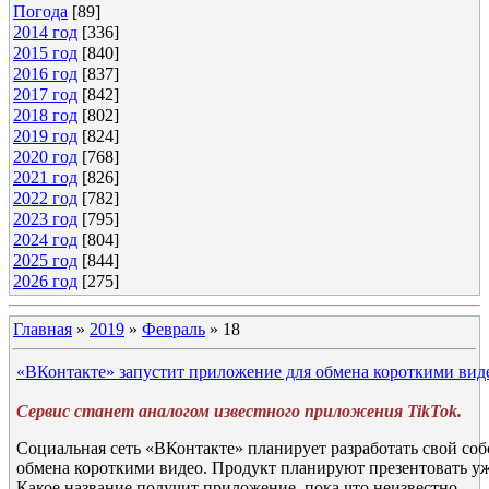
Погода
[89]
2014 год
[336]
2015 год
[840]
2016 год
[837]
2017 год
[842]
2018 год
[802]
2019 год
[824]
2020 год
[768]
2021 год
[826]
2022 год
[782]
2023 год
[795]
2024 год
[804]
2025 год
[844]
2026 год
[275]
Главная
»
2019
»
Февраль
»
18
«ВКонтакте» запустит приложение для обмена короткими вид
Сервис станет аналогом известного приложения TikTok.
Социальная сеть «ВКонтакте» планирует разработать свой со
обмена короткими видео. Продукт планируют презентовать уже
Какое название получит приложение, пока что неизвестно.