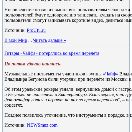
Нововведение позволит выполнять пользователям челленджи. 
пользователей будут одновременно танцевать, кушать на скоро
пользователи смогут записывать короткие видео, делиться ими
Источник:
ProUfu.ru
В мой Мир
...
Читать дальше »
Гитары «Чайфа» потерялись во время перелёта
Но потом удачно нашлись.
Музыкальные инструменты участников группы «
Чайф
» Влад
Владимира Бегунова были утеряны при перелёте из Москвы в 
Об этом уральские рокеры узнали, вернувшись домой с гастро
и Бегунова не прилетели в Екатеринбург. Есть версия, что г
фотографируются и играют на них во время перерывов
", – н
соцсетях.
Позднее появилось уточнение, что инструменты в порядке, в 
Источник:
NEWSmuz.com