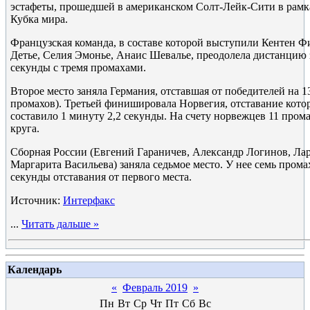
эстафеты, прошедшей в американском Солт-Лейк-Сити в рамк
Кубка мира.
Французская команда, в составе которой выступили Кентен 
Детье, Селия Эмонье, Анаис Шевалье, преодолела дистанцию з
секунды с тремя промахами.
Второе место заняла Германия, отставшая от победителей на 1
промахов). Третьей финишировала Норвегия, отставание котор
составило 1 минуту 2,2 секунды. На счету норвежцев 11 пром
круга.
Сборная России (Евгений Гараничев, Александр Логинов, Ла
Маргарита Васильева) заняла седьмое место. У нее семь прома
секунды отставания от первого места.
Источник:
Интерфакс
...
Читать дальше »
Календарь
«
Февраль 2019
»
Пн
Вт
Ср
Чт
Пт
Сб
Вс