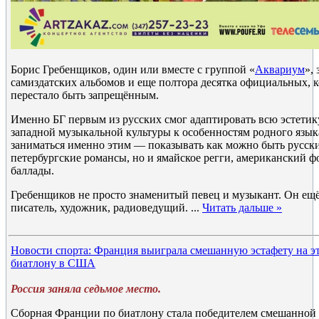
Борис Гребенщиков, один или вместе с группой «
Аквариум
»,
самиздатских альбомов и еще полтора десятка официальных, к
перестало быть запрещённым.
Именно БГ первым из русских смог адаптировать всю эстетик
западной музыкальной культуры к особенностям родного язык
заниматься именно этим — показывать как можно быть русски
петербургские романсы, но и ямайское регги, американский ф
баллады.
Гребенщиков не просто знаменитый певец и музыкант. Он ещё
писатель, художник, радиоведущий.
...
Читать дальше »
Новости спорта: Франция выиграла смешанную эстафету на эт
биатлону в США
Россия заняла седьмое место.
Сборная Франции по биатлону стала победителем смешанной (