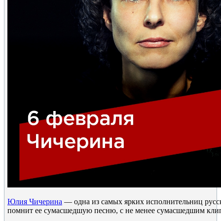
Юлия Чичерина
— одна из самых ярких исполнительниц русск
помнит ее сумасшедшую песню, с не менее сумасшедшим кл