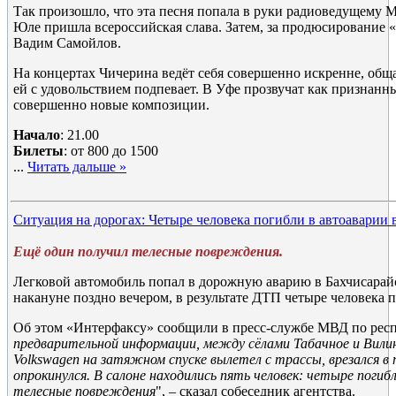
Так произошло, что эта песня попала в руки радиоведущему М
Юле пришла всероссийская слава. Затем, за продюсирование 
Вадим Самойлов.
На концертах Чичерина ведёт себя совершенно искренне, общае
ей с удовольствием подпевает. В Уфе прозвучат как признанны
совершенно новые композиции.
Начало
: 21.00
Билеты
: от 800 до 1500
...
Читать дальше »
Ситуация на дорогах: Четыре человека погибли в автоаварии
Ещё один получил телесные повреждения.
Легковой автомобиль попал в дорожную аварию в Бахчисара
накануне поздно вечером, в результате ДТП четыре человека 
Об этом «Интерфаксу» сообщили в пресс-службе МВД по рес
предварительной информации, между сёлами Табачное и Вили
Volkswagen на затяжном спуске вылетел с трассы, врезался в
опрокинулся. В салоне находились пять человек: четыре погибл
телесные повреждения
", – сказал собеседник агентства.