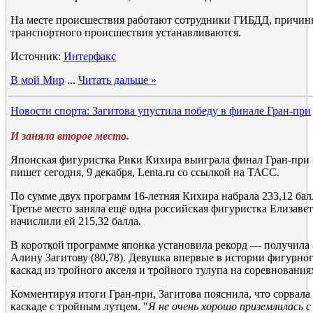
На месте происшествия работают сотрудники ГИБДД, причин
транспортного происшествия устанавливаются.
Источник:
Интерфакс
В мой Мир
...
Читать дальше »
Новости спорта: Загитова упустила победу в финале Гран-при
И заняла второе место.
Японская фигуристка Рики Кихира выиграла финал Гран-при 
пишет сегодня, 9 декабря, Lenta.ru со ссылкой на ТАСС.
По сумме двух программ 16-летняя Кихира набрала 233,12 балл
Третье место заняла ещё одна российская фигуристка Елизаве
начислили ей 215,32 балла.
В короткой программе японка установила рекорд — получила 8
Алину Загитову (80,78). Девушка впервые в истории фигурно
каскад из тройного акселя и тройного тулупа на соревнования
Комментируя итоги Гран-при, Загитова пояснила, что сорвала
каскаде с тройным лутцем. "
Я не очень хорошо приземлилась 