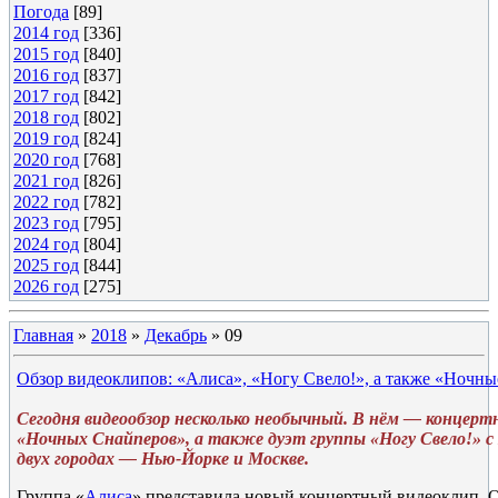
Погода
[89]
2014 год
[336]
2015 год
[840]
2016 год
[837]
2017 год
[842]
2018 год
[802]
2019 год
[824]
2020 год
[768]
2021 год
[826]
2022 год
[782]
2023 год
[795]
2024 год
[804]
2025 год
[844]
2026 год
[275]
Главная
»
2018
»
Декабрь
»
09
Обзор видеоклипов: «Алиса», «Ногу Свело!», а также «Ночн
Сегодня видеообзор несколько необычный. В нём — концер
«Ночных Снайперов», а также дуэт группы «Ногу Свело!» с 2
двух городах — Нью-Йорке и Москве.
Группа «
Алиса
» представила новый концертный видеоклип. О