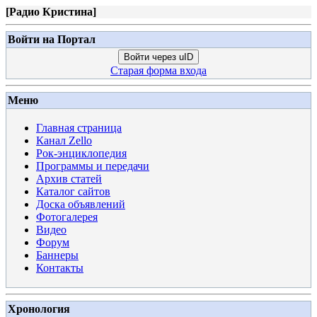
[
Радио Кристина
]
Войти на Портал
Войти через uID
Старая форма входа
Меню
Главная страница
Канал Zello
Рок-энциклопедия
Программы и передачи
Архив статей
Каталог сайтов
Доска объявлений
Фотогалерея
Видео
Форум
Баннеры
Контакты
Хронология