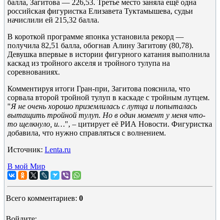
балла, Загитова — 226,53. Третье место заняла ещё одна
российская фигуристка Елизавета Туктамышева, судьи
начислили ей 215,32 балла.
В короткой программе японка установила рекорд —
получила 82,51 балла, обогнав Алину Загитову (80,78).
Девушка впервые в истории фигурного катания выполнила
каскад из тройного акселя и тройного тулупа на
соревнованиях.
Комментируя итоги Гран-при, Загитова пояснила, что
сорвала второй тройной тулуп в каскаде с тройным лутцем.
"
Я не очень хорошо приземлилась с лутца и попыталась
вытащить тройной тулуп. Но в один момент у меня что-
то щелкнуло, и…
", – цитирует её РИА Новости. Фигуристка
добавила, что нужно справляться с волнением.
Источник:
Lenta.ru
В мой Мир
Всего комментариев
:
0
Войдите: