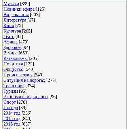
Музыка
[899]
Новинки эфира
[125]
Видеоклипы
[205]
Литература
[67]
Кино
[75]
Культура
[205]
Театр
[42]
Афиша
[479]
Здоровье
[94]
В мире
[653]
Катаклизмы
[205]
Политика
[122]
Общество
[540]
Происшествия
[540]
Ситуация на дорогах
[275]
Транспорт
[334]
Туризм
[95]
Экономика и финансы
[96]
Спорт
[278]
Погода
[89]
2014 год
[336]
2015 год
[840]
2016 год
[837]