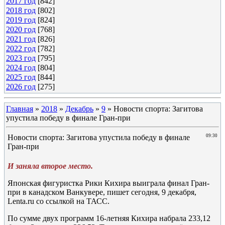
2017 год
[842]
2018 год
[802]
2019 год
[824]
2020 год
[768]
2021 год
[826]
2022 год
[782]
2023 год
[795]
2024 год
[804]
2025 год
[844]
2026 год
[275]
Главная
»
2018
»
Декабрь
»
9
» Новости спорта: Загитова
упустила победу в финале Гран-при
Новости спорта: Загитова упустила победу в финале
09:30
Гран-при
И заняла второе место.
Японская фигуристка Рики Кихира выиграла финал Гран-
при в канадском Ванкувере, пишет сегодня, 9 декабря,
Lenta.ru со ссылкой на ТАСС.
По сумме двух программ 16-летняя Кихира набрала 233,12