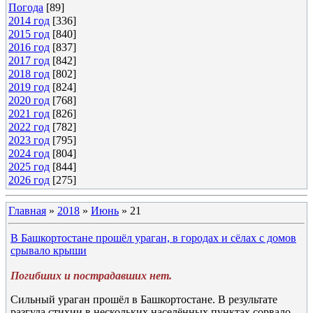
Погода
[89]
2014 год
[336]
2015 год
[840]
2016 год
[837]
2017 год
[842]
2018 год
[802]
2019 год
[824]
2020 год
[768]
2021 год
[826]
2022 год
[782]
2023 год
[795]
2024 год
[804]
2025 год
[844]
2026 год
[275]
Главная
»
2018
»
Июнь
»
21
В Башкортостане прошёл ураган, в городах и сёлах с домов
срывало крыши
Погибших и пострадавших нет.
Сильный ураган прошёл в Башкортостане. В результате
разгула стихии в нескольких населённых пунктах сорвало