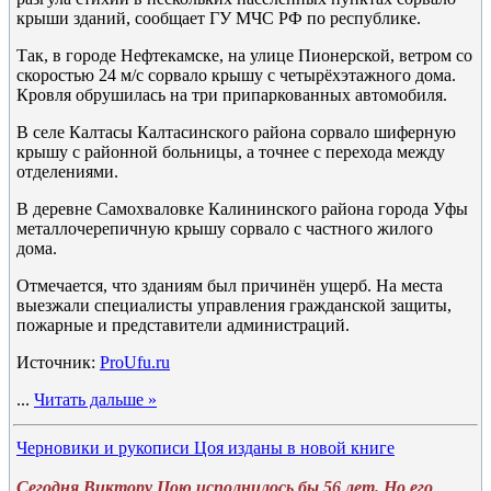
крыши зданий, сообщает ГУ МЧС РФ по республике.
Так, в городе Нефтекамске, на улице Пионерской, ветром со
скоростью 24 м/с сорвало крышу с четырёхэтажного дома.
Кровля обрушилась на три припаркованных автомобиля.
В селе Калтасы Калтасинского района сорвало шиферную
крышу с районной больницы, а точнее с перехода между
отделениями.
В деревне Самохваловке Калининского района города Уфы
металлочерепичную крышу сорвало с частного жилого
дома.
Отмечается, что зданиям был причинён ущерб. На места
выезжали специалисты управления гражданской защиты,
пожарные и представители администраций.
Источник:
ProUfu.ru
...
Читать дальше »
Черновики и рукописи Цоя изданы в новой книге
Сегодня Виктору Цою исполнилось бы 56 лет. Но его