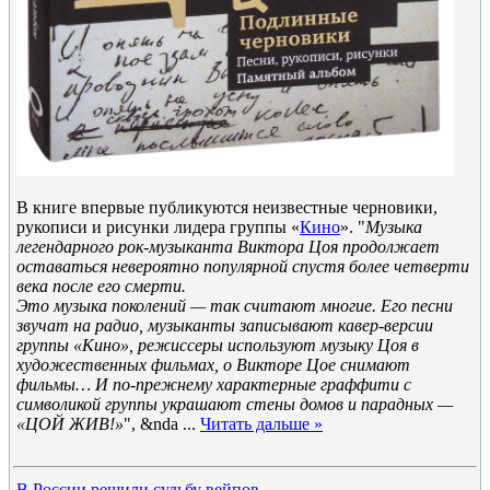
В книге впервые публикуются неизвестные черновики,
рукописи и рисунки лидера группы «
Кино
». "
Музыка
легендарного рок-музыканта Виктора Цоя продолжает
оставаться невероятно популярной спустя более четверти
века после его смерти.
Это музыка поколений — так считают многие. Его песни
звучат на радио, музыканты записывают кавер-версии
группы «Кино», режиссеры используют музыку Цоя в
художественных фильмах, о Викторе Цое снимают
фильмы… И по-прежнему характерные граффити с
символикой группы украшают стены домов и парадных —
«ЦОЙ ЖИВ!»
", &nda
...
Читать дальше »
В России решили судьбу вейпов