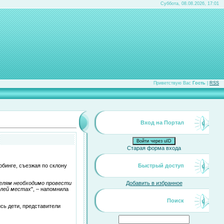
Суббота, 08.08.2026, 17:01
Приветствую Вас
Гость
|
RSS
Вход на Портал
Войти через uID
Старая форма входа
юбинге, съезжая по склону
Быстрый доступ
телям необходимо провести
Добавить в избранное
елей местах
", – напомнила
Поиск
сь дети, представители