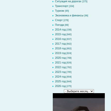
Ситуация на дорогах
[275]
Транспорт
[334]
Туризм
[95]
Экономика и финансы
[96]
Спорт
[278]
Погода
[89]
2014 год
[336]
2015 год
[840]
2016 год
[837]
2017 год
[842]
2018 год
[802]
2019 год
[824]
2020 год
[768]
2021 год
[826]
2022 год
[782]
2023 год
[795]
2024 год
[804]
2025 год
[844]
2026 год
[275]