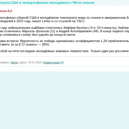
оиграла США в четвертьфинале молодёжного ЧМ по хоккею
том 4:2.
вертьфинал сборной США в молодёжном чемпионате мира по хоккею в американском 
медалей в 2010 году, пишет Lenta.ru со ссылкой на ТАСС.
 года заброшенными шайбами отметились Киффер Беллоуз (3-я, 53-я минуты), Кайлер
ии отличились Марсель Шолохов (11) и Андрей Алтыбармакян (44). В конце первого п
 соперника в голову был удалён до конца встречи.
ами встречи. Вероятность их победы оценивалась коэффициентом 1,28 (приблизител
тавить за за 8,72 (шансы — 28%).
обой на пяти последних молодёжных мировых первенствах. Только один раз россиян
обавил:
Admin
|
Дата:
03.01.2018
|
Комментарии (0)