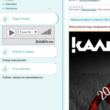
Баннеры
Контакты
Категория:
Происшествия
|
Просмотро
Радио Плеер
«Калинов Мост» отметит 20-
Юбилейный тур стартует в 
Радио Кристина
Сейчас в эфире
Плеер пока молчит
Стол заказов
Сейчас заказы не принимаются.