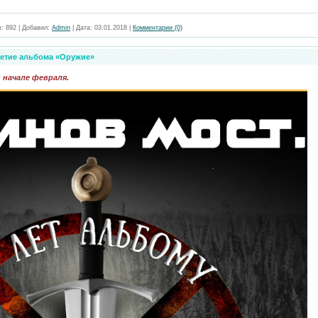
в:
892
|
Добавил:
Admin
|
Дата:
03.01.2018
|
Комментарии (0)
летие альбома «Оружие»
начале февраля.