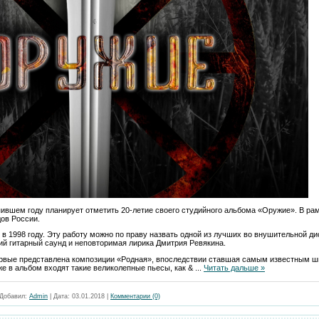
пившем году планирует отметить 20-летие своего студийного альбома «Оружие». В рам
дов России.
 1998 году. Эту работу можно по праву назвать одной из лучших во внушительной ди
ий гитарный саунд и неповторимая лирика Дмитрия Ревякина.
ервые представлена композиции «Родная», впоследствии ставшая самым известным 
же в альбом входят такие великолепные пьесы, как &
...
Читать дальше »
Добавил:
Admin
|
Дата:
03.01.2018
|
Комментарии (0)