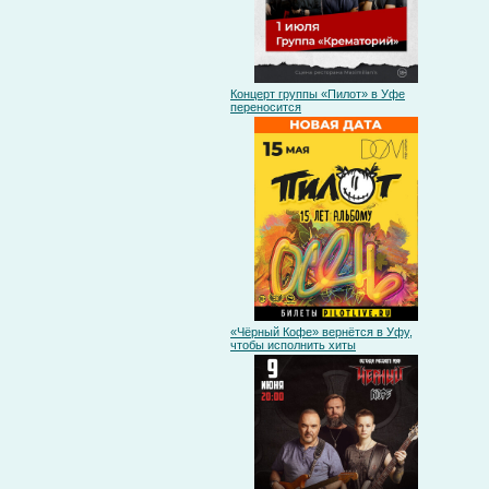
Концерт группы «Пилот» в Уфе
переносится
«Чёрный Кофе» вернётся в Уфу,
чтобы исполнить хиты