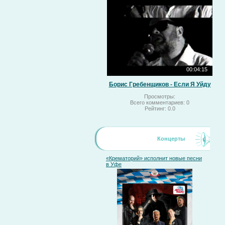
00:04:15
Борис Гребенщиков - Если Я Уйду
Просмотры:
Всего комментариев:
0
Рейтинг:
0.0
Концерты
«Крематорий» исполнит новые песни
в Уфе