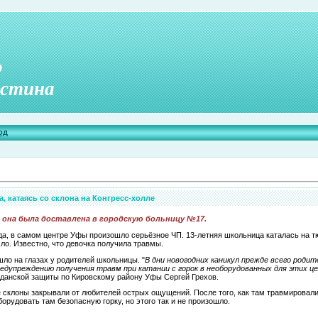
о
стина
од
, катаясь со склона на Конгресс-холле
 она была доставлена в городскую больницу №17.
ода, в самом центре Уфы произошло серьёзное ЧП. 13-летняя школьница каталась на т
сло. Известно, что девочка получила травмы.
ло на глазах у родителей школьницы. "
В дни новогодних каникул прежде всего роди
едупреждению получения травм при катании с горок в необорудованных для этих ц
данской защиты по Кировскому району Уфы Сергей Грехов.
е склоны закрывали от любителей острых ощущений. После того, как там травмировали
орудовать там безопасную горку, но этого так и не произошло.