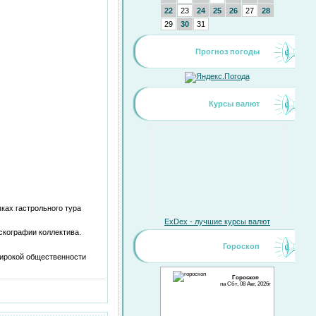
22
23
24
25
26
27
28
29
30
31
Прогноз погоды
Курсы валют
ках гастрольного тура
ExDex - лучшие курсы валют
скографии коллектива.
Гороскоп
широкой общественности
Гороскоп
на Сбт, 08 Авг, 2026г