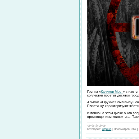
Группа «
Калинов Мост
» в насту
коллектив посетит десятки горо
Альбом «Оружие» был выпущен в
Пластинку характеризуют жёстк
Именно на этом диске была вп
произведением коллектива. Так
Категория:
Афиша
|
Просмотров:
867
|