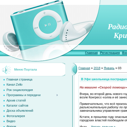
Ради
Кри
Главная
|
Регистрация
|
Вх
Главная
»
2018
»
Январь
»
03
Меню Портала
В Уфе школьница пострадала
Главная страница
Канал Zello
На машине «Скорой помощи»
Рок-энциклопедия
Вчера, во второй день нового г
Программы и передачи
возле Конгресс-холла и её зане
Архив статей
Примечательно, что всё произош
Каталог сайтов
разъяснительную работу по пр
замначальника управления граж
Доска объявлений
Фотогалерея
Кстати, в прошлом году опасны
городских властей пообещали об
Видео
Форум
Исто
...
Читать дальше »