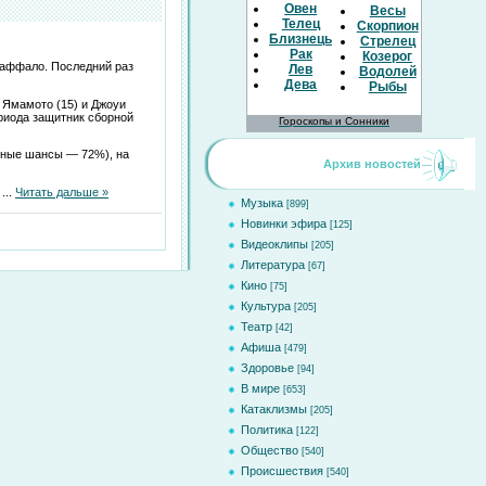
Овен
Весы
Телец
Скорпион
Близнецы
Стрелец
Рак
Козерог
Баффало. Последний раз
Лев
Водолей
Дева
Рыбы
 Ямамото (15) и Джоуи
ериода защитник сборной
Гороскопы и Сонники
ьные шансы — 72%), на
Архив новостей
е
...
Читать дальше »
Музыка
[899]
Новинки эфира
[125]
Видеоклипы
[205]
Литература
[67]
Кино
[75]
Культура
[205]
Театр
[42]
Афиша
[479]
Здоровье
[94]
В мире
[653]
Катаклизмы
[205]
Политика
[122]
Общество
[540]
Происшествия
[540]