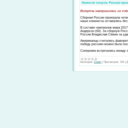
Новости спорта: Россия пр
Встреча завершилась со счё
Сборная России проиграла чет
наши хоккеисты оставались без 
В составе чемпионов мира 2017
Андерсон (60). За сборную Росс
России Владислав Сёмин за удар
Американцы считались фаворит
победу россиян можно было пос
Соперники встречались между с
Категория:
Спорт
|
Просмотров:
320
|
Д