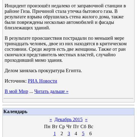
Инцидент произошёл недалеко от заправочной станции в
районе Гиза. Причиной стала утечка бытового газа. В
результате взрыва обрушилась стена жилого дома, также
были повреждены несколько автомобилей и фасады
близлежащих зданий.
В результате происшествия пострадали по меньшей мере
тринадцать человек, двое из них находятся в критическом
состоянии. Среди жертв есть две женщины. Также от ран
скончался представитель местных властей, случайно
проходивший мимо здания.
Делом занялась прокуратура Египта.
Источник:
РИА Новости
В мой Мир
...
Читать дальше »
Календарь
«
Декабрь 2015
»
Пн
Вт
Ср
Чт
Пт
Сб
Вс
1
2
3
4
5
6