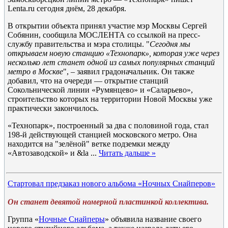
Lenta.ru сегодня днём, 28 декабря.
В открытии объекта принял участие мэр Москвы Сергей
Собянин, сообщила МОСЛЕНТА со ссылкой на пресс-
службу правительства и мэра столицы. "
Сегодня мы
открываем новую станцию «Технопарк», которая уже через
несколько лет станет одной из самых популярных станций
метро в Москве
", – заявил градоначальник. Он также
добавил, что на очереди — открытие станций
Сокольнической линии «Румянцево» и «Саларьево»,
строительство которых на территории Новой Москвы уже
практически закончилось.
«Технопарк», построенный за два с половиной года, стал
198-й действующей станцией московского метро. Она
находится на "зелёной" ветке подземки между
«Автозаводской» и &la
...
Читать дальше »
Стартовал предзаказ нового альбома «Ночных Снайперов»
Он станет девятой номерной пластинкой коллектива.
Группа «
Ночные Снайперы
» объявила название своего