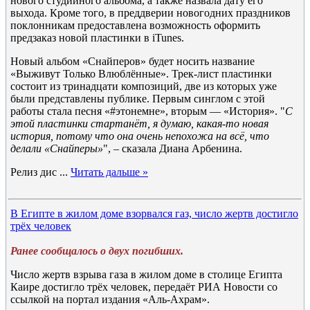
нового студийного альбома, а также назвала дату его
выхода. Кроме того, в преддверии новогодних праздников
поклонникам предоставлена возможность оформить
предзаказ новой пластинки в iTunes.
Новый альбом «Снайперов» будет носить название
«Выживут Только Влюблённые». Трек-лист пластинки
состоит из тринадцати композиций, две из которых уже
были представлены публике. Первым синглом с этой
работы стала песня «#этонемне», вторым — «История». "
С
этой пластинки стартанёт, я думаю, какая-то новая
история, потому что она очень непохожа на всё, что
делали «Снайперы»
", – сказала Диана Арбенина.
Релиз дис
...
Читать дальше »
В Египте в жилом доме взорвался газ, число жертв достигло
трёх человек
Ранее сообщалось о двух погибших.
Число жертв взрыва газа в жилом доме в столице Египта
Каире достигло трёх человек, передаёт РИА Новости со
ссылкой на портал издания «Аль-Ахрам».