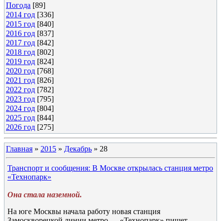
Погода
[89]
2014 год
[336]
2015 год
[840]
2016 год
[837]
2017 год
[842]
2018 год
[802]
2019 год
[824]
2020 год
[768]
2021 год
[826]
2022 год
[782]
2023 год
[795]
2024 год
[804]
2025 год
[844]
2026 год
[275]
Главная
»
2015
»
Декабрь
»
28
Транспорт и сообщения: В Москве открылась станция метро
«Технопарк»
Она стала наземной.
На юге Москвы начала работу новая станция
Замоскворецкой линии метро — «Технопарк» пишет