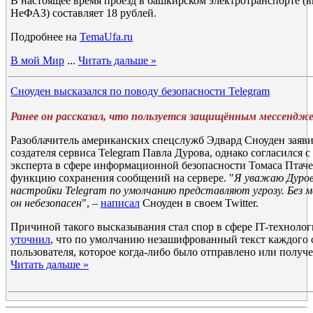
В настоящее время проезд в башкирском электротранспорте (
НеФАЗ) составляет 18 рублей.
Подробнее на
TemaUfa.ru
В мой Мир
...
Читать дальше »
Сноуден высказался по поводу безопасности Telegram
Ранее он рассказал, что пользуется защищённым мессенджер
Разоблачитель американских спецслужб Эдвард Сноуден заяви
создателя сервиса Telegram Павла Дурова, однако согласился 
эксперта в сфере информационной безопасности Томаса Птаче
функцию сохранения сообщений на сервере. "
Я уважаю Дуров
настройки Telegram по умолчанию представляют угрозу. Без 
он небезопасен
", –
написал
Сноуден в своем Twitter.
Причиной такого высказывания стал спор в сфере IT-технолог
уточнил
, что по умолчанию незашифрованный текст каждого
пользователя, которое когда-либо было отправлено или получе
Читать дальше »