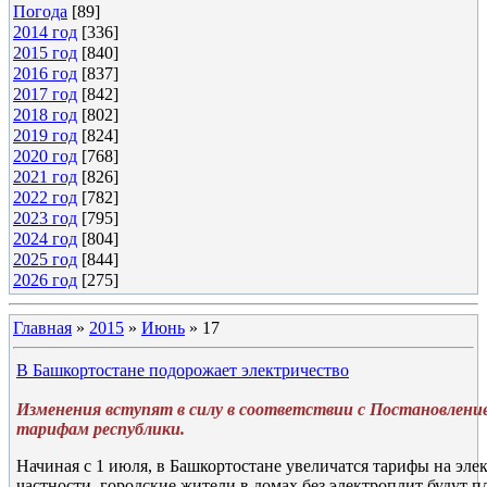
Погода
[89]
2014 год
[336]
2015 год
[840]
2016 год
[837]
2017 год
[842]
2018 год
[802]
2019 год
[824]
2020 год
[768]
2021 год
[826]
2022 год
[782]
2023 год
[795]
2024 год
[804]
2025 год
[844]
2026 год
[275]
Главная
»
2015
»
Июнь
»
17
В Башкортостане подорожает электричество
Изменения вступят в силу в соответствии с Постановлени
тарифам республики.
Начиная с 1 июля, в Башкортостане увеличатся тарифы на эле
частности, городские жители в домах без электроплит будут п