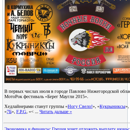
В первых числах июля в городе Павлово Нижегородской обл
МотоРок фестиваль «Берег Маугли 2015».
Хедлайнерами станут группы «
Ногу Свело!
», «
Кукрыниксы
»,
«
7Б
»,
F.P.G
, «<
...
Читать дальше »
Экономика и финансы: Греция хочет отложить выплату июнь