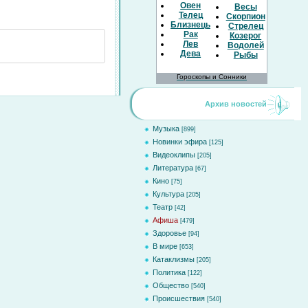
Овен
Весы
Телец
Скорпион
Близнецы
Стрелец
Рак
Козерог
Лев
Водолей
Дева
Рыбы
Гороскопы и Сонники
Архив новостей
Музыка
[899]
Новинки эфира
[125]
Видеоклипы
[205]
Литература
[67]
Кино
[75]
Культура
[205]
Театр
[42]
Афиша
[479]
Здоровье
[94]
В мире
[653]
Катаклизмы
[205]
Политика
[122]
Общество
[540]
Происшествия
[540]