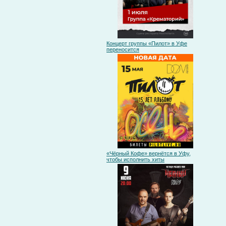
Концерт группы «Пилот» в Уфе
переносится
«Чёрный Кофе» вернётся в Уфу,
чтобы исполнить хиты