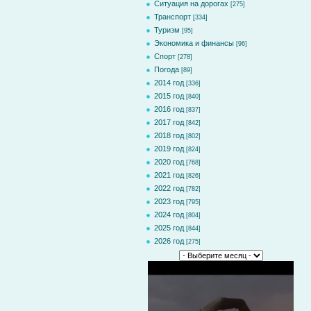
Ситуация на дорогах
[275]
Транспорт
[334]
Туризм
[95]
Экономика и финансы
[96]
Спорт
[278]
Погода
[89]
2014 год
[336]
2015 год
[840]
2016 год
[837]
2017 год
[842]
2018 год
[802]
2019 год
[824]
2020 год
[768]
2021 год
[826]
2022 год
[782]
2023 год
[795]
2024 год
[804]
2025 год
[844]
2026 год
[275]