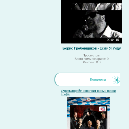
00:04:15
Борис Гребенщиков - Если Я Уйду
Просмотры:
Всего комментариев:
0
Рейтинг:
0.0
Концерты
«Крематорий» исполнит новые песни
в Уфе