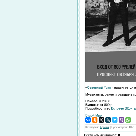
«
Северный Флот
» надвигается 
Музыканты, ранее игравшие в г
Начало
: в 20.00
Билеты
: от 800 р.
Подробности во
Встрече ВКонта
В мой Мир
Категория
:
Афиша
|
Просмотров
:
1091
Всего комментариев
:
0