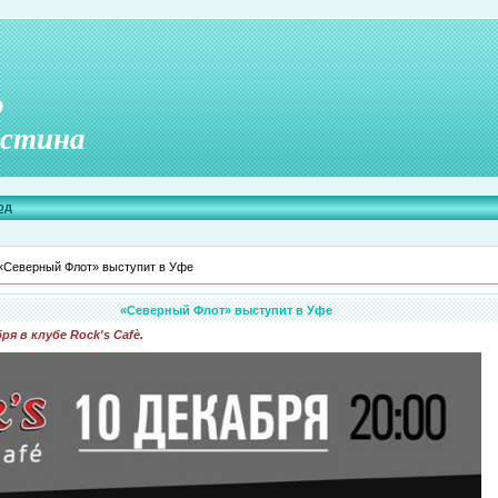
о
стина
од
«Северный Флот» выступит в Уфе
«Северный Флот» выступит в Уфе
ря в клубе
Rock's Cafè
.