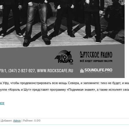
на Уфу, чтобы продемонстрировать всю мощь Севера, и запомните: тихо не будет, и ма
руппе «Король и Шут» представят программу «Поднимая знамя», а также исполнят сво
кте
|
Добавил
:
Admin
|
Рейтинг
:
0.0
/
0