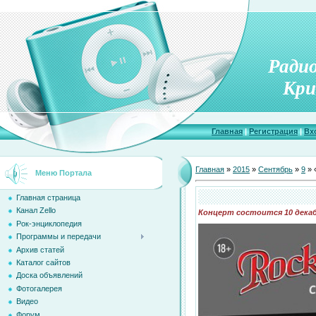
Ради
Кри
Главная
|
Регистрация
|
Вх
Главная
»
2015
»
Сентябрь
»
9
» 
Меню Портала
Главная страница
Канал Zello
Концерт состоится 10 декаб
Рок-энциклопедия
Программы и передачи
Архив статей
Каталог сайтов
Доска объявлений
Фотогалерея
Видео
Форум