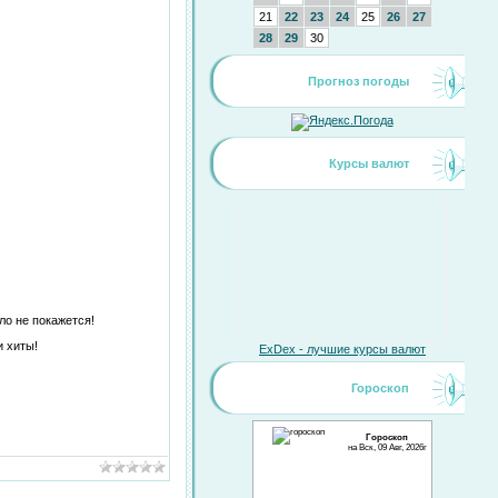
21
22
23
24
25
26
27
28
29
30
Прогноз погоды
Курсы валют
ло не покажется!
и хиты!
ExDex - лучшие курсы валют
Гороскоп
Гороскоп
на Вск, 09 Авг, 2026г