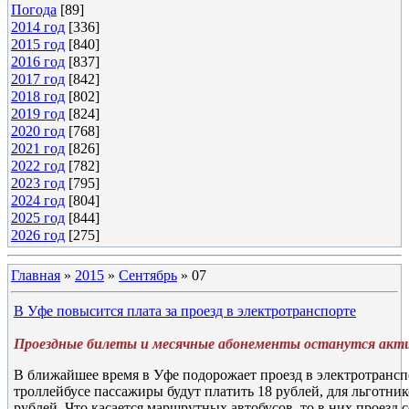
Погода
[89]
2014 год
[336]
2015 год
[840]
2016 год
[837]
2017 год
[842]
2018 год
[802]
2019 год
[824]
2020 год
[768]
2021 год
[826]
2022 год
[782]
2023 год
[795]
2024 год
[804]
2025 год
[844]
2026 год
[275]
Главная
»
2015
»
Сентябрь
»
07
В Уфе повысится плата за проезд в электротранспорте
Проездные билеты и месячные абонементы останутся акт
В ближайшее время в Уфе подорожает проезд в электротранспор
троллейбусе пассажиры будут платить 18 рублей, для льготник
рублей. Что касается маршрутных автобусов, то в них проезд с