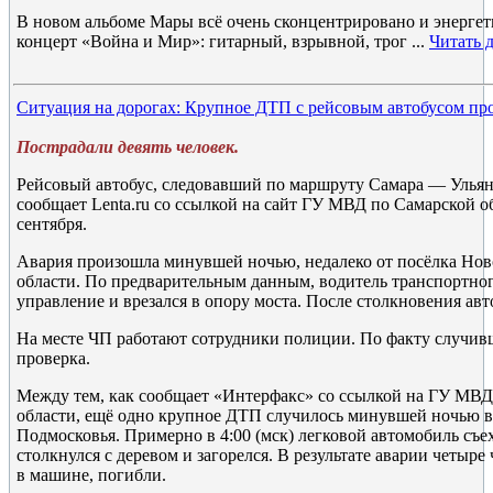
В новом альбоме Мары всё очень сконцентрировано и энергет
концерт «Война и Мир»: гитарный, взрывной, трог
...
Читать 
Ситуация на дорогах: Крупное ДТП с рейсовым автобусом п
Пострадали девять человек.
Рейсовый автобус, следовавший по маршруту Самара — Ульян
сообщает Lenta.ru со ссылкой на сайт ГУ МВД по Самарской об
сентября.
Авария произошла минувшей ночью, недалеко от посёлка Но
области. По предварительным данным, водитель транспортног
управление и врезался в опору моста. После столкновения авто
На месте ЧП работают сотрудники полиции. По факту случив
проверка.
Между тем, как сообщает «Интерфакс» со ссылкой на ГУ МВД
области, ещё одно крупное ДТП случилось минувшей ночью 
Подмосковья. Примерно в 4:00 (мск) легковой автомобиль съех
столкнулся с деревом и загорелся. В результате аварии четыре
в машине, погибли.